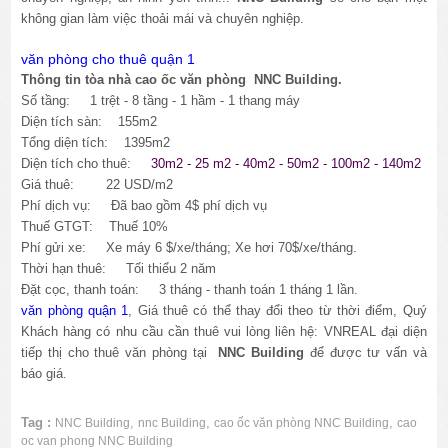
không gian làm việc thoải mái và chuyên nghiệp.
văn phòng cho thuê quận 1
Thông tin tòa nhà cao ốc văn phòng NNC Building.
Số tầng: 1 trệt - 8 tầng - 1 hầm - 1 thang máy
Diện tích sàn: 155m2
Tổng diện tích: 1395m2
Diện tích cho thuê:
30m2 - 25 m2 - 40m2 - 50m2 - 100m2 - 140m2
Giá thuê: 22 USD/m2
Phí dịch vụ: Đã bao gồm 4$ phí dịch vụ
Thuế GTGT: Thuế 10%
Phí gửi xe: Xe máy 6 $/xe/tháng; Xe hơi 70$/xe/tháng.
Thời hạn thuê: Tối thiểu 2 năm
Đặt cọc, thanh toán: 3 tháng - thanh toán 1 tháng 1 lần.
văn phòng quận 1
, Giá thuê có thể thay đổi theo từ thời điểm, Quý
Khách hàng có nhu cầu cần thuê vui lòng liên hệ: VNREAL đại diện
tiếp thị cho thuê văn phòng tại
NNC Building
để được tư vấn và
báo giá.
Tag :
,
,
,
NNC Building
nnc Building
cao ốc văn phòng NNC Building
cao
oc van phong NNC Building