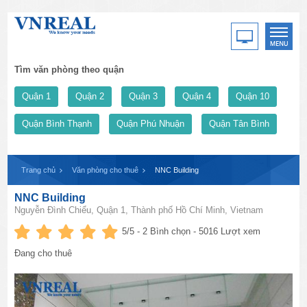
Tìm văn phòng theo quận
Quận 1
Quận 2
Quận 3
Quận 4
Quận 10
Quận Bình Thạnh
Quận Phú Nhuận
Quận Tân Bình
Trang chủ
Văn phòng cho thuê
NNC Building
NNC Building
Nguyễn Đình Chiểu, Quận 1, Thành phố Hồ Chí Minh, Vietnam
5
/5 -
2
Bình chọn - 5016 Lượt xem
Đang cho thuê