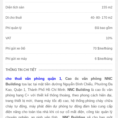
Diện tích sàn
155 m2
Dt cho thuê
40- 80- 170 m2
Phí quản lý
Đã bao gồm
VAT
10%
Phí gửi xe ôtô
70 $/xe/tháng
Phí gửi xe máy
6 $/xe/tháng
THÔNG TIN CHI TIẾT
NNC
cho thuê văn phòng quận 1
, Cao ốc văn phòng
Building
tọa lạc tại mặt tiền đường Nguyễn Đình Chiểu, Phường Đa
Kao, Quận 1, Thành Phố Hồ Chí Minh
.
NNC Building
là cao ốc văn
phòng hạng C+ với thiết kế thông thoáng, theo phong cách hiện đại,
trang thiết bị mới, thang máy tốc độ cao, hệ thống phòng cháy chữa
cháy tự động, máy phát điện dự phòng tự động đảm bảo cung cấp
điện năng cho toàn tòa nhà khi có sự cố mất điện, công tác quản lý
chuyên nghiệp, an ninh yên tĩnh...
NNC Building
sẽ cho bạn một