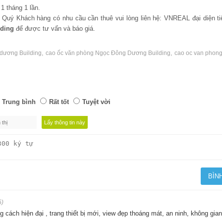
1 tháng 1 lần.
m, Quý Khách hàng có nhu cầu cần thuê vui lòng liên hệ: VNREAL đại diện ti
ding
để được tư vấn và báo giá.
,
,
dương Building
cao ốc văn phòng Ngọc Đông Dương Building
cao oc van phon
Trung bình
Rất tốt
Tuyệt vời
5)
 cách hiện đại , trang thiết bị mới, view đẹp thoáng mát, an ninh, không gian