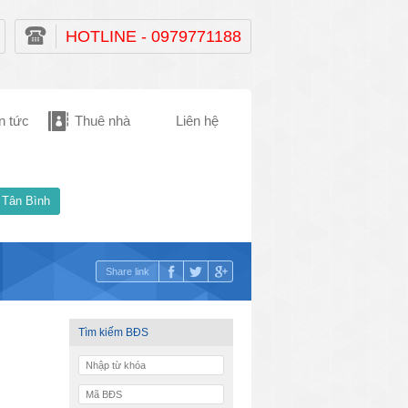
HOTLINE - 0979771188
n tức
Thuê nhà
Liên hệ
 Tân Bình
Share link
Tìm kiếm BĐS