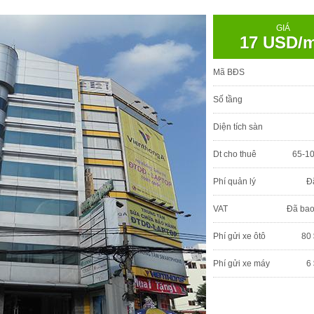
GIÁ
17 USD/
Mã BĐS
Số tầng
Diện tích sàn
Dt cho thuê
65-1
Phí quản lý
Đ
VAT
Đã ba
Phí gửi xe ôtô
80 
Phí gửi xe máy
6