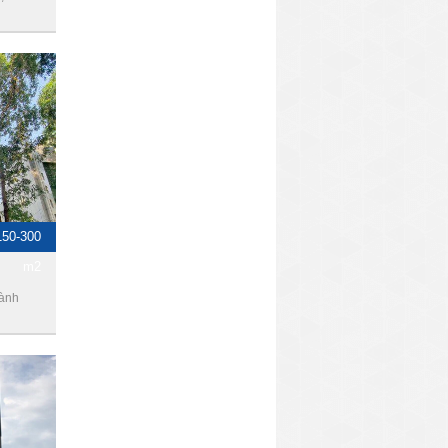
150-300
m2
hành