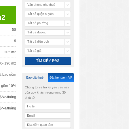
Văn phòng cho thuê
Tất cả quận huyện
m2
Tất cả phường
58
Tất cả đường
9
Tất cả diện tích
Tất cả giá
205 m2
00- 190 m2
ã bao gồm
Báo giá thuê
Đặt hẹn xem VP
o gồm 10%
Chúng tôi sẽ trả lời yêu cầu này
của quý khách trong vòng 30
$/xe/tháng
phút tới
 $/xe/tháng