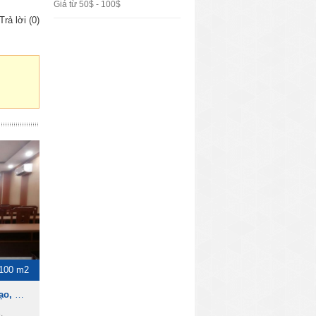
Giá từ 50$ - 100$
Trả lời (0)
100 m2
Cho thuê Hội trường, đào tạo, hội họp, hội thảo ngay trung tâm Quận 3
,