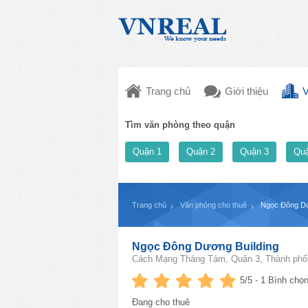
Trang chủ
Giới thiệu
V
Tìm văn phòng theo quận
Quận 1
Quận 2
Quận 3
Quậ
Trang chủ
Văn phòng cho thuê
Ngọc Đông Dư
Ngọc Đông Dương Building
Cách Mạng Tháng Tám, Quận 3, Thành phố 
5
/5 -
1
Bình chọn
Đang cho thuê