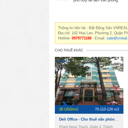
phù hợp để làm văn phòng.
Thông tin liên hệ - Bất Động Sản VNREAL
Địa chỉ: 142 Hoa Lan, Phường 2, Quận P
Hotline:
0979771188
- Email:
sale@vnreal
CHO THUÊ KHÁC
20 USD/m2
70-110-128 m2
Deli Office - Cho thuê văn phòng Quận 3
Phạm Ngọc Thạch, Quận 3, Thành