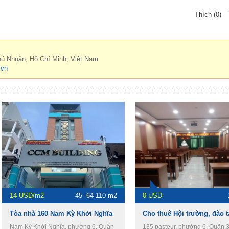
Thích (0)
hú Nhuận, Hồ Chí Minh, Việt Nam
.vn
14 USD/m2
45 -64-110 m2
0 USD
Tòa nhà 160 Nam Kỳ Khởi Nghĩa
Nam Kỳ Khởi Nghĩa, phường 6, Quận
135 pasteur, phường 6, Quận 3