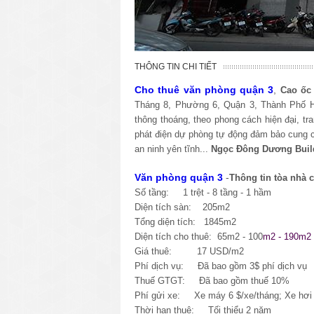
THÔNG TIN CHI TIẾT
Cho thuê văn phòng quận 3
,
Cao ốc
Tháng 8
, Phường 6, Quận 3, Thành Phố 
thông thoáng, theo phong cách hiện đại, t
phát điện dự phòng tự động đảm bảo cung cấ
an ninh yên tĩnh...
Ngọc Đông Dương Buil
Văn phòng quận 3
-
Thông tin tòa nhà
Số tầng: 1 trệt - 8 tầng - 1 hầm
Diện tích sàn: 205m2
Tổng diện tích: 1845m2
Diện tích cho thuê: 65m2 - 100
m2 - 190m2
Giá thuê: 17 USD/m2
Phí dịch vụ: Đã bao gồm 3$ phí dịch vụ
Thuế GTGT: Đã bao gồm thuế 10%
Phí gửi xe:
Xe máy 6 $/xe/tháng; Xe hơi 
Thời hạn thuê: Tối thiểu 2 năm