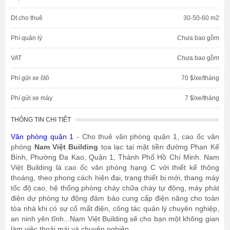
Dt cho thuê
30-50-60 m2
Phí quản lý
Chưa bao gồm
VAT
Chưa bao gồm
Phí gửi xe ôtô
70 $/xe/tháng
Phí gửi xe máy
7 $/xe/tháng
THÔNG TIN CHI TIẾT
Văn phòng quận 1
- Cho thuê văn phòng quận 1, cao ốc văn
phòng
Nam Việt Building
tọa lạc tại mặt tiền đường Phan Kế
Bính, Phường Đa Kao, Quận 1, Thành Phố Hồ Chí Minh. Nam
Việt Building là cao ốc văn phòng hạng C với thiết kế thông
thoáng, theo phong cách hiện đại, trang thiết bị mới, thang máy
tốc độ cao, hệ thống phòng cháy chữa cháy tự động, máy phát
điện dự phòng tự động đảm bảo cung cấp điện năng cho toàn
tòa nhà khi có sự cố mất điện, công tác quản lý chuyên nghiệp,
an ninh yên tĩnh...Nam Việt Building sẽ cho bạn một không gian
làm việc thoải mái và chuyên nghiệp.