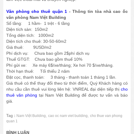
Văn phòng cho thuê quận 1
- Thông tin tòa nhà cao ốc
văn phòng Nam Việt Building
Số tầng: 1 hầm- 1 trệt - 6 tầng
Diện tích sàn: 150m2
Tổng diện tích: 1000m2
Diện tích cho thuê: 30-50-60m2
Giá thuê: 9USD/m2
Phí dịch vụ: Chưa bao gồm 2$phí dịch vụ
Thuế GTGT: Chưa bao gồm thuế 10%
Phí gửi xe: Xe máy 6$/xe/tháng; Xe hơi 70 $/xe/tháng.
Thời hạn thuê: Tối thiểu 2 năm
Đặt cọc, thanh toán: 3 tháng - thanh toán 1 tháng 1 lần.
Giá thuê có thể thay đổi theo từ thời điểm, Quý Khách hàng có
nhu cầu cần thuê vui lòng liên hệ: VNREAL đại diện tiếp thị
cho
thuê văn phòng
tại Nam Việt Building để được tư vấn và báo
giá.
Tag :
,
,
Nam Việt Building
cao oc nam viet building
cho thue van phong
quan 1
BÌNH LUẬN