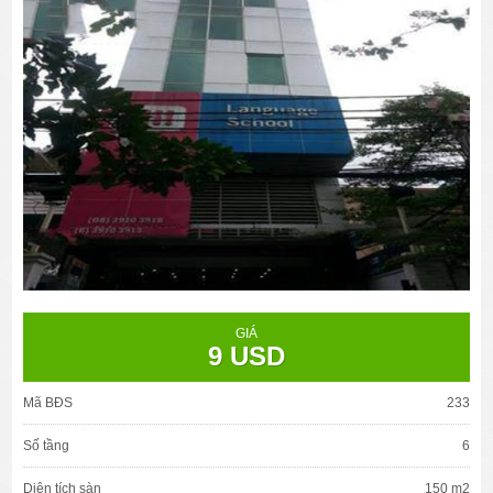
GIÁ
9 USD
Mã BĐS
233
Số tầng
6
Diện tích sàn
150 m2