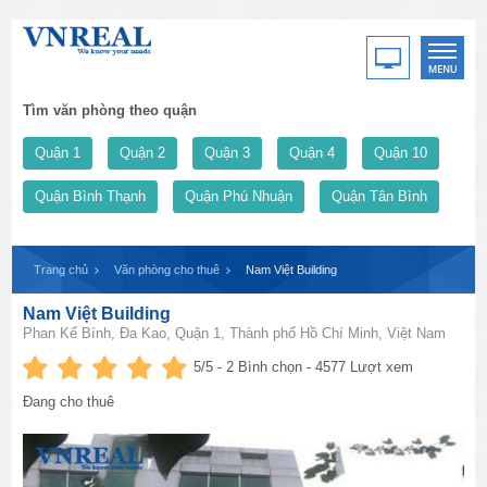
Tìm văn phòng theo quận
Quận 1
Quận 2
Quận 3
Quận 4
Quận 10
Quận Bình Thạnh
Quận Phú Nhuận
Quận Tân Bình
Trang chủ
Văn phòng cho thuê
Nam Việt Building
Nam Việt Building
Phan Kế Bính, Đa Kao, Quận 1, Thành phố Hồ Chí Minh, Việt Nam
5
/5 -
2
Bình chọn - 4577 Lượt xem
Đang cho thuê