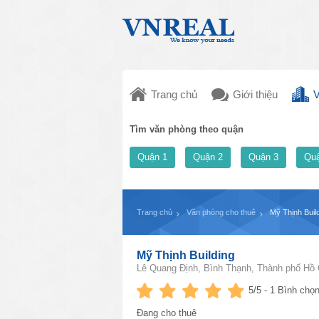
Trang chủ
Giới thiệu
V
Tìm văn phòng theo quận
Quận 1
Quận 2
Quận 3
Quậ
Trang chủ
Văn phòng cho thuê
Mỹ Thịnh Buil
Mỹ Thịnh Building
Lê Quang Định, Bình Thạnh, Thành phố Hồ 
5
/5 -
1
Bình chọn
Đang cho thuê