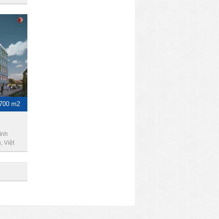
-700 m2
ình
 Việt