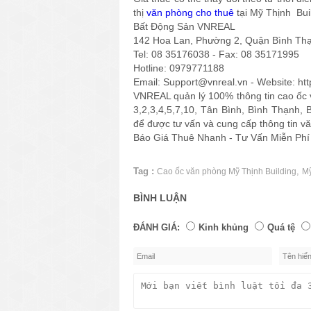
thị
văn phòng cho thuê
tại Mỹ Thịnh Bui
Bất Động Sản VNREAL
142 Hoa Lan, Phường 2, Quận Bình T
Tel: 08 35176038 - Fax: 08 35171995
Hotline: 0979771188
Email: Support@vnreal.vn - Website: ht
VNREAL quản lý 100% thông tin cao ốc v
3,2,3,4,5,7,10, Tân Bình, Bình Thạnh,
để được tư vấn và cung cấp thông tin v
Báo Giá Thuê Nhanh - Tư Vấn Miễn Ph
Tag :
,
Cao ốc văn phòng Mỹ Thịnh Building
Mỹ
BÌNH LUẬN
ĐÁNH GIÁ:
Kinh khủng
Quá tệ