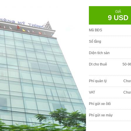
GIÁ
9 USD
Mã BĐS
Số tầng
Diện tích sàn
Dt cho thuê
50-9
Phí quản lý
Chư
VAT
Chư
Phí gửi xe ôtô
Phí gửi xe máy