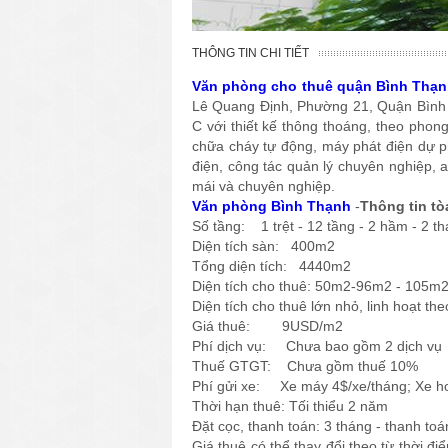
THÔNG TIN CHI TIẾT
Văn phòng cho thuê quận Bình Thạ
Lê Quang Định, Phường 21, Quận Bình 
C với thiết kế thông thoáng, theo phong
chữa cháy tự động, máy phát điện dự p
điện, công tác quản lý chuyên nghiệp, a
mái và chuyên nghiệp.
Văn phòng Bình Thạnh
-
Thông tin t
Số tầng: 1 trệt - 12 tầng - 2 hầm - 2 
Diện tích sàn: 400m2
Tổng diện tích: 4440m2
Diện tích cho thuê: 50m2-96m2 - 105
Diện tích cho thuê lớn nhỏ, linh hoạt t
Giá thuê: 9USD/m2
Phí dịch vụ: Chưa bao gồm 2 dịch vụ
Thuế GTGT: Chưa gồm thuế 10%
Phí gửi xe: Xe máy 4$/xe/tháng; Xe hơ
Thời hạn thuê: Tối thiểu 2 năm
Đặt cọc, thanh toán: 3 tháng - thanh toá
Giá thuê có thể thay đổi theo từ thời đ