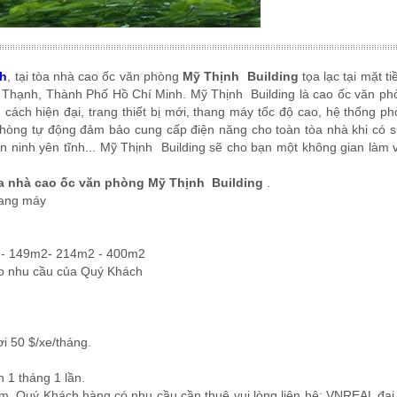
nh
, tại tòa nhà cao ốc văn phòng
Mỹ Thịnh Building
tọa lạc tại mặt t
Thạnh, Thành Phố Hồ Chí Minh. Mỹ Thịnh Building là cao ốc văn ph
 cách hiện đại, trang thiết bị mới, thang máy tốc độ cao, hệ thống p
hòng tự động đảm bảo cung cấp điện năng cho toàn tòa nhà khi có 
n ninh yên tĩnh... Mỹ Thịnh Building sẽ cho bạn một không gian làm v
òa nhà cao ốc văn phòng Mỹ Thịnh Building
.
thang máy
m2- 149m2- 214m2 - 400m2
heo nhu cầu của Quý Khách
i 50 $/xe/tháng.
n 1 tháng 1 lần.
iểm, Quý Khách hàng có nhu cầu cần thuê vui lòng liên hệ: VNREAL đại 