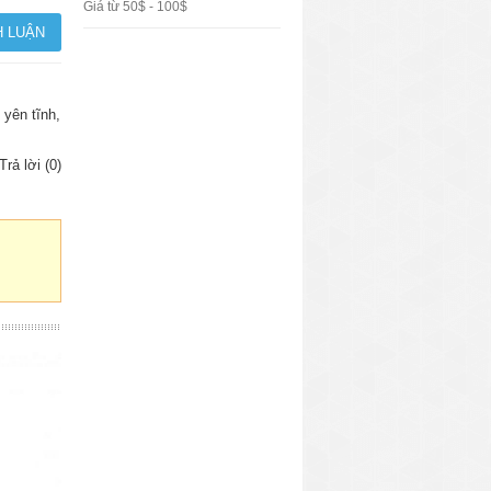
Giá từ 50$ - 100$
 yên tĩnh,
Trả lời (0)