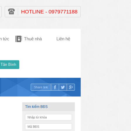
HOTLINE - 0979771188
n tức
Thuê nhà
Liên hệ
 Tân Bình
Share link
Tìm kiếm BĐS