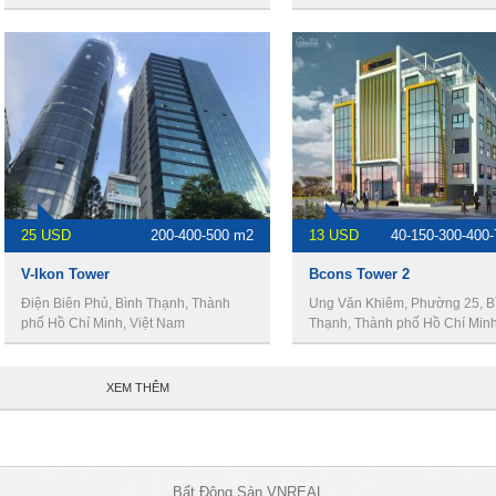
Nam
25 USD
200-400-500 m2
13 USD
40-150-300-400
V-Ikon Tower
Bcons Tower 2
Điện Biên Phủ, Bình Thạnh, Thành
Ung Văn Khiêm, Phường 25, B
phố Hồ Chí Minh, Việt Nam
Thạnh, Thành phố Hồ Chí Minh,
Nam
XEM THÊM
Bất Động Sản VNREAL