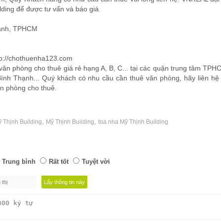
lding để được tư vấn và báo giá.
hạnh, TPHCM
tp://chothuenha123.com
ăn phòng cho thuê giá rẻ hạng A, B, C... tại các quận trung tâm TP
 Bình Thạnh... Quý khách có nhu cầu cần thuê văn phòng, hãy liên 
ăn phòng cho thuê.
í
,
,
 Thịnh Building
Mỹ Thịnh Building
toa nha Mỹ Thịnh Building
Trung bình
Rất tốt
Tuyệt vời