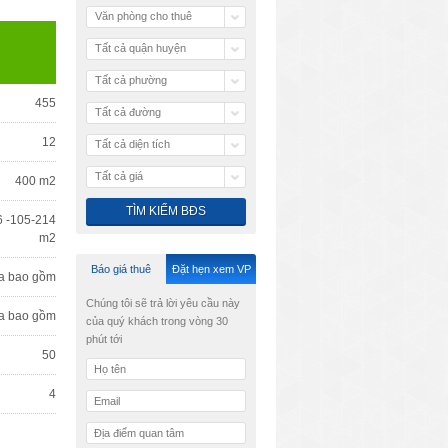
Văn phòng cho thuê
Tất cả quận huyện
Tất cả phường
455
Tất cả đường
12
Tất cả diện tích
Tất cả giá
400 m2
6 -105-214
m2
Báo giá thuê
Đặt hẹn xem VP
a bao gồm
Chúng tôi sẽ trả lời yêu cầu này
a bao gồm
của quý khách trong vòng 30
phút tới
50
4