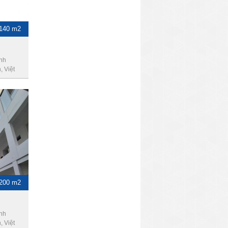
-140 m2
ình
 Việt
1200 m2
nh
 Việt