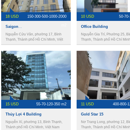
18 USD
150-300-500-1000-2000
10 USD
50-70
m2
Saigon View Building
Office Building
Nguyễn Cửu Vân, phường 17, Bình
Nguyễn Gia Trí, Phường 25, B
Thạnh, Thành phố Hồ Chí Minh, Việt
Thạnh, Thành phố Hồ Chí Minh,
Nam
Nam
15 USD
55-70-120-350 m2
11 USD
400-800-
Thủy Lợi 4 Building
Gold Star 15
Nguyễn Xí, phường 13, Bình Thạnh,
Nơ Trang Long, phường 12, Bì
Thành phố Hồ Chí Minh, Việt Nam
Thạnh, Thành phố Hồ Chí Minh,