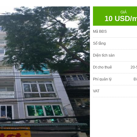
GIÁ
10 USD/
Mã BĐS
Số tầng
Diện tích sàn
Dt cho thuê
20-
Phí quản lý
Đ
VAT