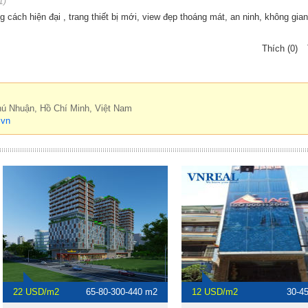
1)
 cách hiện đại , trang thiết bị mới, view đẹp thoáng mát, an ninh, không gian
Thích (0)
hú Nhuận, Hồ Chí Minh, Việt Nam
.vn
22 USD/m2
65-80-300-440 m2
12 USD/m2
30-4