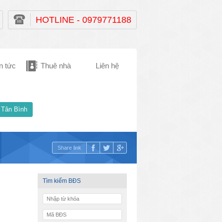
HOTLINE - 0979771188
n tức
Thuê nhà
Liên hệ
 Tân Bình
Share link
Tìm kiếm BĐS