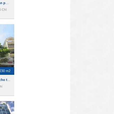
Siac Building - Cho thuê văn phòng Quận 10
ồ Chí
-230 m2
THT Building - Văn phòng cho thuê quận 10.
hí