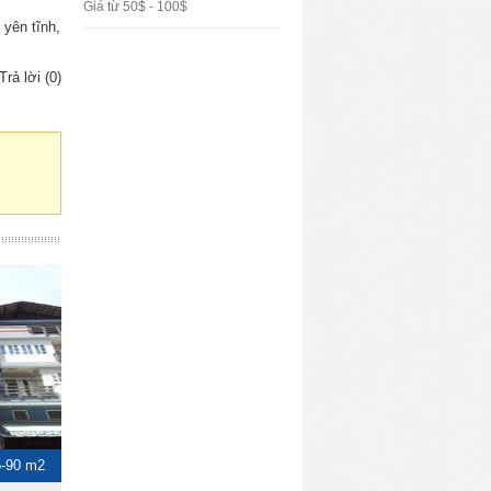
Giá từ 50$ - 100$
 yên tĩnh,
Trả lời (0)
5-90 m2