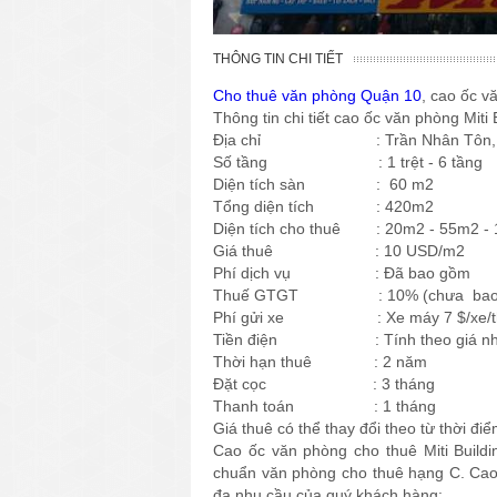
THÔNG TIN CHI TIẾT
Cho thuê văn phòng Quận 10
, cao ốc v
Thông tin chi tiết cao ốc văn phòng Miti 
Địa chỉ : Trần Nhân Tôn, Qu
Số tầng : 1 trệt - 6 tầng
Diện tích sàn : 60 m2
Tổng diện tích : 420m2
Diện tích cho thuê : 20m2 - 55m2 -
Giá thuê : 10 USD/m2
Phí dịch vụ : Đã bao gồm
Thuế GTGT : 10% (chưa bao 
Phí gửi xe : Xe máy 7 $/xe/tháng
Tiền điện : Tính theo giá nh
Thời hạn thuê : 2 năm
Đặt cọc : 3 tháng
Thanh toán : 1 tháng
Giá thuê có thể thay đổi theo từ thời đ
Cao ốc văn phòng cho thuê Miti Building
chuẩn văn phòng cho thuê hạng C. Cao ốc
đa nhu cầu của quý khách hàng: