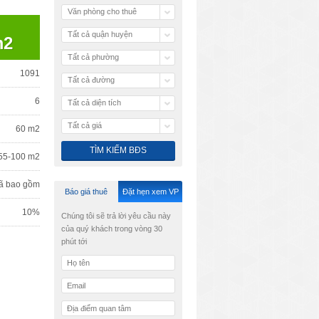
Văn phòng cho thuê
Tất cả quận huyện
m2
Tất cả phường
1091
Tất cả đường
6
Tất cả diện tích
Tất cả giá
60 m2
55-100 m2
ã bao gồm
Báo giá thuê
Đặt hẹn xem VP
10%
Chúng tôi sẽ trả lời yêu cầu này
của quý khách trong vòng 30
phút tới