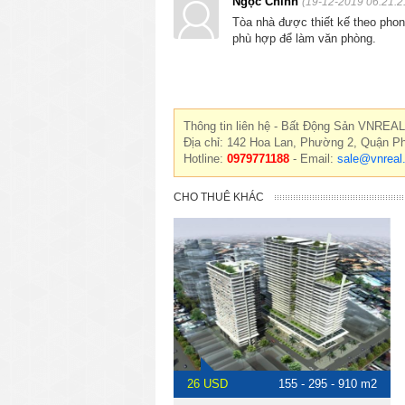
Ngọc Chinh
(19-12-2019 06:21:2
Tòa nhà được thiết kế theo phong
phù hợp để làm văn phòng.
Thông tin liên hệ - Bất Động Sản VNREAL
Địa chỉ: 142 Hoa Lan, Phường 2, Quận P
Hotline:
0979771188
- Email:
sale@vnreal
CHO THUÊ KHÁC
26 USD
155 - 295 - 910 m2