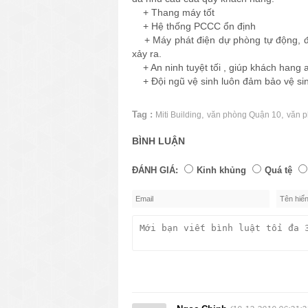
+ Thang máy tốt
+ Hệ thống PCCC ổn định
+ Máy phát điện dự phòng tự động, đả
xảy ra.
+ An ninh tuyệt tối , giúp khách hang a
+ Đội ngũ vệ sinh luôn đảm bảo vệ sin
Tag :
,
,
Miti Building
văn phòng Quận 10
văn p
BÌNH LUẬN
ĐÁNH GIÁ:
Kinh khủng
Quá tệ