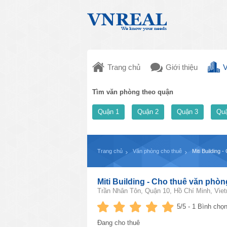
Trang chủ
Giới thiệu
V
Tìm văn phòng theo quận
Quận 1
Quận 2
Quận 3
Quậ
Trang chủ
Văn phòng cho thuê
Miti Building
Miti Building - Cho thuê văn phò
Trần Nhân Tôn, Quận 10, Hồ Chí Minh, Vie
5
/5 -
1
Bình chọn
Đang cho thuê