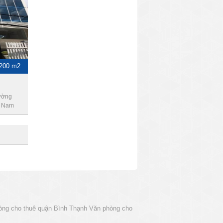
-200 m2
ường
t Nam
òng cho thuê quận Bình Thạnh
Văn phòng cho