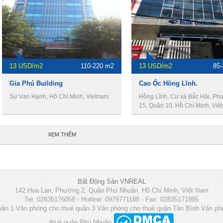
13 USD/m2
110-220 m2
13 USD/m2
85
Gia Phú Building
Cao Ốc Hồng Lĩnh.
Sư Vạn Hạnh, Hồ Chí Minh, Vietnam
Hồng Lĩnh, Cư xá Bắc Hải, Ph
15, Quận 10, Hồ Chí Minh, Việ
XEM THÊM
Bất Động Sản VNREAL
142 Hoa Lan, Phường 2, Quận Phú Nhuận, Hồ Chí Minh, Việt Nam
Tel: 02835176058 - Hotline: 0979771188 - Fax: 02835171995
uận 1
Văn phòng cho thuê quận 3
Văn phòng cho thuê quận Tân Bình
Văn ph
thuê quận Phú Nhuận