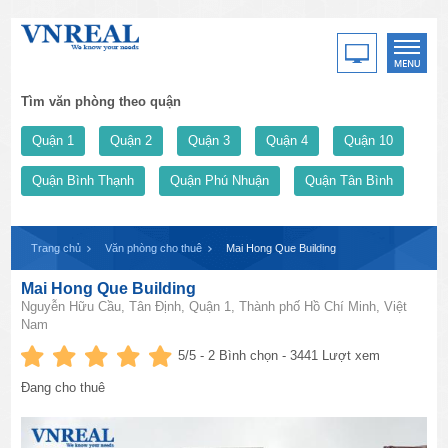
Tìm văn phòng theo quận
Quận 1
Quận 2
Quận 3
Quận 4
Quận 10
Quận Bình Thạnh
Quận Phú Nhuận
Quận Tân Bình
Trang chủ
Văn phòng cho thuê
Mai Hong Que Building
Mai Hong Que Building
Nguyễn Hữu Cầu, Tân Định, Quận 1, Thành phố Hồ Chí Minh, Việt
Nam
5
/5 -
2
Bình chọn - 3441 Lượt xem
Đang cho thuê