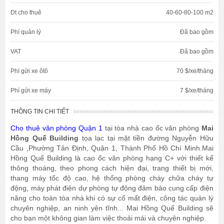
Dt cho thuê
40-60-80-100 m2
Phí quản lý
Đã bao gồm
VAT
Đã bao gồm
Phí gửi xe ôtô
70 $/xe/tháng
Phí gửi xe máy
7 $/xe/tháng
THÔNG TIN CHI TIẾT
Cho thuê văn phòng Quận 1
tại tòa nhà cao ốc văn phòng
Mai
Hồng Quế Building
tọa lạc tại mặt tiền đường Nguyễn Hữu
Cầu ,Phường Tân Định, Quận 1, Thành Phố Hồ Chí Minh.Mai
Hồng Quế Building là cao ốc văn phòng hạng C+ với thiết kế
thông thoáng, theo phong cách hiện đại, trang thiết bị mới,
thang máy tốc độ cao, hệ thống phòng cháy chữa cháy tự
động, máy phát điện dự phòng tự động đảm bảo cung cấp điện
năng cho toàn tòa nhà khi có sự cố mất điện, công tác quản lý
chuyên nghiệp, an ninh yên tĩnh... Mai Hồng Quế Building sẽ
cho bạn một không gian làm việc thoải mái và chuyên nghiệp.