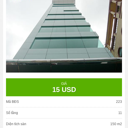
GIÁ
15 USD
Mã BĐS
223
Số tầng
11
Diện tích sàn
150 m2