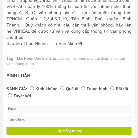
Email: Support@vnreal.vn - Website: http://chothuenha123.com
VNREAL quản lý 100% thông tin cao ốc văn phòng cho thuê
hạng A, B, C, văn phòng giá rẻ... tại các quận trung tâm
TPHCM. Quận 1,2,3,4,5,7,10, Tân Bình, Phú Nhuận, Bình
Thạnh... Quý khách có nhu cầu cần thuê văn phòng, hãy liên
hệ VNREAL để được tư vấn và cung cấp thông tin văn phòng
cho thuê.
Báo Giá Thuê Nhanh - Tư Vấn Miễn Phí
Tag :
,
,
Mai Hồng Quế Building
cao oc mai hong que building
cho thue
van phong quan 1
BÌNH LUẬN
ĐÁNH GIÁ:
Kinh khủng
Quá tệ
Trung bình
Rất tốt
Tuyệt vời