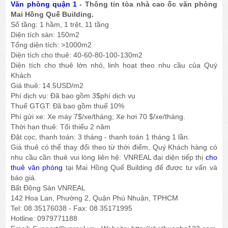
Văn phòng quận 1
- Thông tin tòa nhà cao ốc văn phòng
Mai Hồng Quế Building.
Số tầng: 1 hầm, 1 trệt, 11 tầng
Diện tích sàn: 150m2
Tổng diện tích: >1000m2
Diện tích cho thuê: 40-60-80-100-130m2
Diện tích cho thuê lớn nhỏ, linh hoạt theo nhu cầu của Quý
Khách
Giá thuê: 14.5USD/m2
Phí dịch vụ: Đã bao gồm 3$phí dịch vụ
Thuế GTGT:
bao gồm thuế 10%
Đã
Phí gửi xe: Xe máy 7$/xe/tháng; Xe hơi 70 $/xe/tháng.
Thời hạn thuê: Tối thiểu 2 năm
Đặt cọc, thanh toán: 3 tháng - thanh toán 1 tháng 1 lần.
Giá thuê có thể thay đổi theo từ thời điểm, Quý Khách hàng có
nhu cầu cần thuê vui lòng liên hệ: VNREAL đại diện tiếp thị
cho
thuê văn phòng
tại Mai Hồng Quế Building để được tư vấn và
báo giá.
Bất Động Sản VNREAL
142 Hoa Lan, Phường 2, Quận Phú Nhuận, TPHCM
Tel: 08 35176038 - Fax: 08 35171995
Hotline: 0979771188