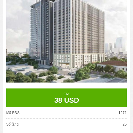
GIÁ
38 USD
Mã BĐS
1271
Số tầng
25