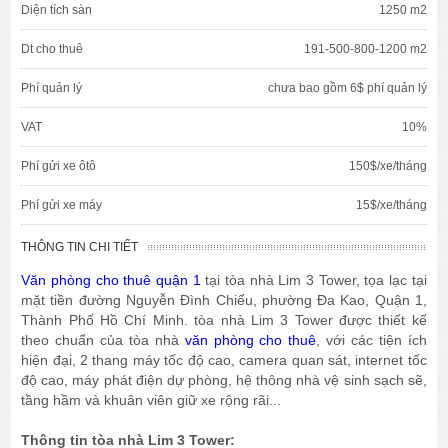
Diện tích sàn
1250 m2
Dt cho thuê
191-500-800-1200 m2
Phí quản lý
chưa bao gồm 6$ phí quản lý
VAT
10%
Phí gửi xe ôtô
150$/xe/tháng
Phí gửi xe máy
15$/xe/tháng
THÔNG TIN CHI TIẾT
Văn phòng cho thuê quận 1
tại tòa nhà Lim 3 Tower, tọa lạc tại
mặt tiền đường Nguyễn Đình Chiểu, phường Đa Kao, Quận 1,
Thành Phố Hồ Chí Minh. tòa nhà Lim 3 Tower được thiết kế
theo chuẩn của tòa nhà
văn phòng cho thuê
, với các tiện ích
hiện đại, 2 thang máy tốc độ cao, camera quan sát, internet tốc
độ cao, máy phát điện dự phòng, hệ thông nhà vệ sinh sạch sẽ,
tầng hầm và khuân viên giữ xe rộng rãi...
Thông tin tòa nhà Lim 3 Tower: