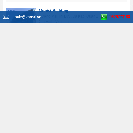
Mobivi Building
Đường Mai Thị Lựu, Đa Kao, Quận 1, Thành phố Hồ
0979771188
sale@vnreal.vn
Chí Minh, Vietnam
150 - 230 - 500 m2
23 USD
XEM THÊM
Tìm kiếm BĐS
Văn phòng cho thuê
Tất cả quận huyện
Tất cả phường
Tất cả đường