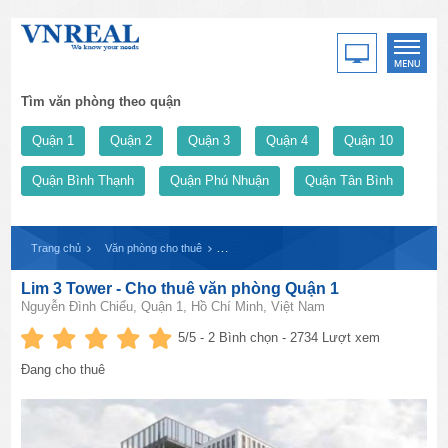
Tìm văn phòng theo quận
Quận 1
Quận 2
Quận 3
Quận 4
Quận 10
Quận Bình Thạnh
Quận Phú Nhuận
Quận Tân Bình
Trang chủ
Văn phòng cho thuê
Lim 3 Tower - Cho thuê văn phòng Quận 1
Lim 3 Tower - Cho thuê văn phòng Quận 1
Nguyễn Đình Chiểu, Quận 1, Hồ Chí Minh, Việt Nam
5
/5 -
2
Bình chọn - 2734 Lượt xem
Đang cho thuê