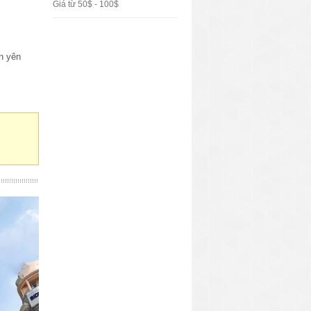
Giá từ 50$ - 100$
an yên