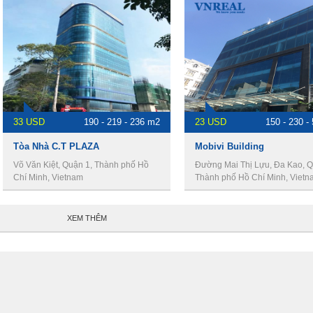
33 USD
190 - 219 - 236 m2
23 USD
150 - 230 -
Tòa Nhà C.T PLAZA
Mobivi Building
Võ Văn Kiệt, Quận 1, Thành phố Hồ
Đường Mai Thị Lựu, Đa Kao, Q
Chí Minh, Vietnam
Thành phố Hồ Chí Minh, Vietn
XEM THÊM
Bất Động Sản VNREAL
142 Hoa Lan, Phường 2, Quận Phú Nhuận, Hồ Chí Minh, Việt Nam
Tel: 02835176058 - Hotline: 0979771188 - Fax: 02835171995