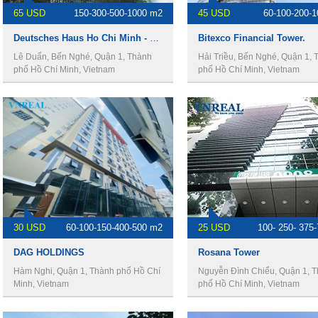
65 USD
150-300-500-1000 m2
45 USD
60-100-200-
Deutsches Haus Ho Chi Minh - Văn phòng cho thuê quận 1.
Bitexco Financial Tower.
Lê Duẩn, Bến Nghé, Quận 1, Thành
Hải Triều, Bến Nghé, Quận 1, 
phố Hồ Chí Minh, Vietnam
phố Hồ Chí Minh, Vietnam
30 USD
60-100-150-400-500 m2
25 USD
100- 250- 375
DAG HOLDINGS
Rosana Tower
Hàm Nghi, Quận 1, Thành phố Hồ Chí
Nguyễn Đình Chiểu, Quận 1, 
Minh, Vietnam
phố Hồ Chí Minh, Vietnam