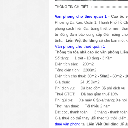
THÔNG TIN CHI TIẾT
Van phong cho thue quan 1
- Cao ốc 
Phường Đa Kao, Quận 1, Thành Phố Hồ Ch
phong cách hiện đại, trang thiết bị mới, 
tự động đảm bảo cung cấp điện năng cho 
tĩnh...
Liên Việt Building
sẽ cho bạn một kh
Văn phòng cho thuê quận 1
Thông tin tòa nhà cao ốc văn phòng Liên 
Số tầng: 1 trệt - 10 tầng - 3 hầm
Diện tích sàn: 200m2
Tổng diện tích: 2200m2
Diện tích cho thuê:
30m2 - 50m2 - 60m2 - 
Giá thuê: 24 USD/m2
Phí dịch vụ: Đã bao gồm 3$ phí dịch vụ
Thuế GTGT: Đã bao gồm thuế 10%
Phí gửi xe: Xe máy 6 $/xe/tháng; Xe hơi 
Thời hạn thuê: Tối thiểu 2 năm
Đặt cọc, thanh toán: 3 tháng - thanh toán 
Giá thuê có thể thay đổi theo từ thời điểm
thuê văn phòng
tại
Liên Việt Building
để đ