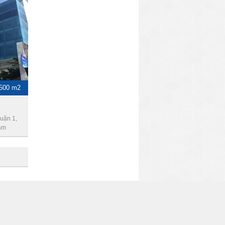
 500 m2
uận 1,
am