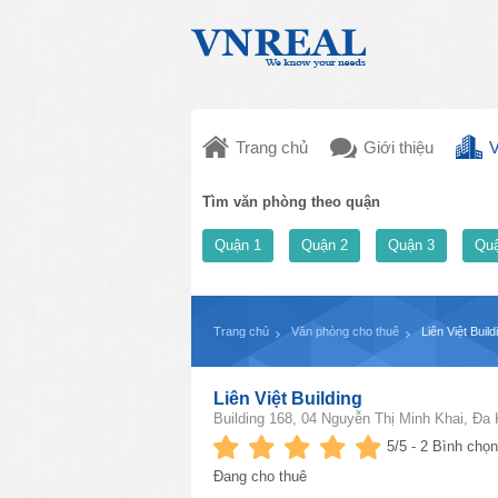
Trang chủ
Giới thiệu
V
Tìm văn phòng theo quận
Quận 1
Quận 2
Quận 3
Quậ
Trang chủ
Văn phòng cho thuê
Liên Việt Build
Liên Việt Building
Building 168, 04 Nguyễn Thị Minh Khai, Đa
5
/5 -
2
Bình chọn
Đang cho thuê