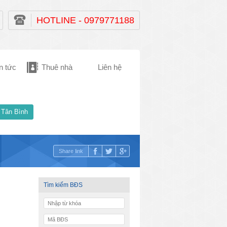
HOTLINE - 0979771188
n tức
Thuê nhà
Liên hệ
 Tân Bình
Share link
Tìm kiếm BĐS