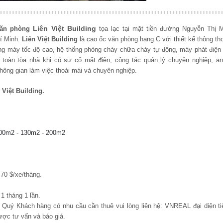
Liên Việt Building
văn phòng
tọa lạc tại mặt tiền đường Nguyễn Thị M
í Minh.
Liên Việt Building
là cao ốc văn phòng hạng C với thiết kế thông th
thang máy tốc độ cao, hệ thống phòng cháy chữa cháy tự động, máy phát điệ
toàn tòa nhà khi có sự cố mất điện, công tác quản lý chuyên nghiệp, an
ông gian làm việc thoải mái và chuyên nghiệp.
Việt Building.
100m2 - 130m2 - 200m2
70 $/xe/tháng.
1 tháng 1 lần.
, Quý Khách hàng có nhu cầu cần thuê vui lòng liên hệ: VNREAL đại diện tiế
ược tư vấn và báo giá.