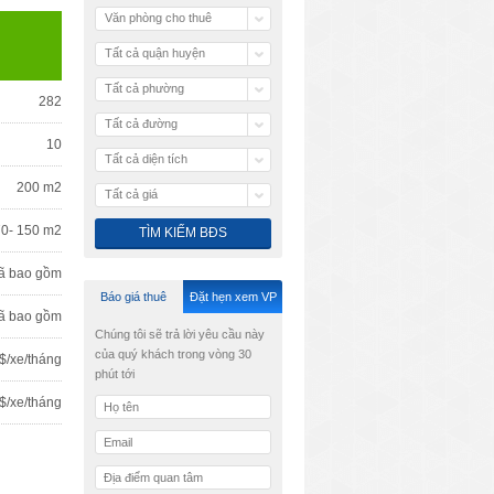
Văn phòng cho thuê
Tất cả quận huyện
Tất cả phường
282
Tất cả đường
10
Tất cả diện tích
200 m2
Tất cả giá
70- 150 m2
ã bao gồm
Báo giá thuê
Đặt hẹn xem VP
ã bao gồm
Chúng tôi sẽ trả lời yêu cầu này
của quý khách trong vòng 30
$/xe/tháng
phút tới
$/xe/tháng