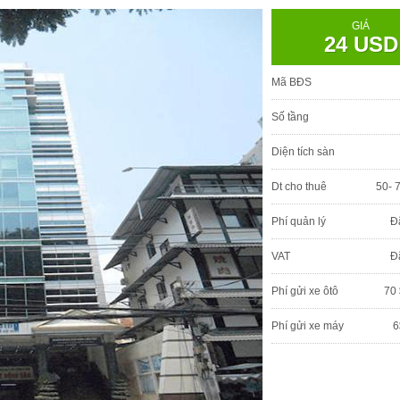
GIÁ
24 USD
Mã BĐS
Số tầng
Diện tích sàn
Dt cho thuê
50- 
Phí quản lý
Đ
VAT
Đ
Phí gửi xe ôtô
70 
Phí gửi xe máy
6