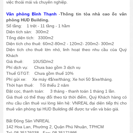
việc thoải mái và chuyên nghiệp.
Văn phòng Bình Thạnh
-
Thông tin tòa nhà cao ốc văn
phòng HUD Building.
Số tầng: 1 trệt - 11 tầng - 1 hầm
Diện tích sàn: 300m2
Tổng diện tích: 3300m2
Diện tích cho thuê: 60m2-80m2 - 120m2- 200m2- 300m2
Diện tích cho thuê lớn nhỏ, linh hoạt theo nhu cầu của Quý
Khách
Giá thuê: 10USD/m2
Phí dịch vụ: Chưa bao gồm 3 dịch vụ
Thuế GTGT: Chưa gồm thuế 10%
Phí gửi xe: Xe máy 4$/xe/tháng; Xe hơi 50 $/xe/tháng.
Thời hạn thuê: Tối thiểu 2 năm
Đặt cọc, thanh toán: 3 tháng - thanh toán 1 tháng 1 lần.
Giá thuê có thể thay đổi theo từ thời điểm, Quý Khách hàng có
nhu cầu cần thuê vui lòng liên hệ: VNREAL đại diện tiếp thị cho
thuê văn phòng tại HUD Building để được tư vấn và báo giá.
Bất Động Sản VNREAL
142 Hoa Lan, Phường 2, Quận Phú Nhuận, TPHCM
Tel: 08 35176038 - Fax: 08 35171995