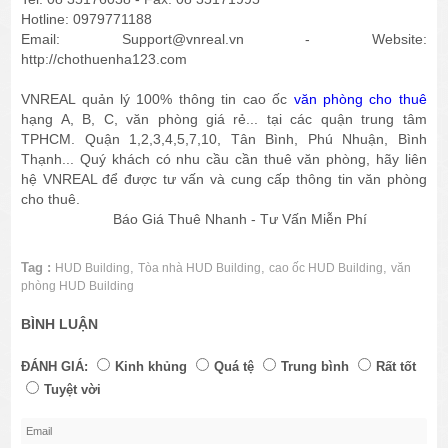
Hotline: 0979771188
Email: Support@vnreal.vn - Website:
http://chothuenha123.com
VNREAL quản lý 100% thông tin cao ốc
văn phòng cho thuê
hạng A, B, C, văn phòng giá rẻ... tại các quận trung tâm
TPHCM. Quận 1,2,3,4,5,7,10, Tân Bình, Phú Nhuận, Bình
Thạnh... Quý khách có nhu cầu cần thuê văn phòng, hãy liên
hệ VNREAL để được tư vấn và cung cấp thông tin văn phòng
cho thuê.
Báo Giá Thuê Nhanh - Tư Vấn Miễn Phí
Tag :
,
,
,
HUD Building
Tòa nhà HUD Building
cao ốc HUD Building
văn
phòng HUD Building
BÌNH LUẬN
ĐÁNH GIÁ:
Kinh khủng
Quá tệ
Trung bình
Rất tốt
Tuyệt vời