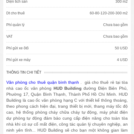
Diện tích sàn
300 m2
Dt cho thuê
60-80-120-200-300 m2
Phí quản lý
Chưa bao gồm
VAT
Chưa bao gồm
Phí gửi xe ôtô
50 USD
Phí gửi xe máy
4 USD
THÔNG TIN CHI TIẾT
Văn phòng cho thuê quận bình thạnh
. giá cho thuê rẻ tại tòa
nhà cao ốc văn phòng
HUD Building
đường Điện Biên Phủ,
Phường 17, Quận Bình Thạnh, Thành Phố Hồ Chí Minh. HUD
Building là cao ốc văn phòng hạng C với thiết kế thông thoáng,
theo phong cách hiện đại, trang thiết bị mới, thang máy tốc độ
cao, hệ thống phòng cháy chữa cháy tự động, máy phát điện
dự phòng tự động đảm bảo cung cấp điện năng cho toàn tòa
nhà khi có sự cố mất điện, công tác quản lý chuyên nghiệp, an
ninh yên tĩnh... HUD Building sẽ cho bạn một không gian làm