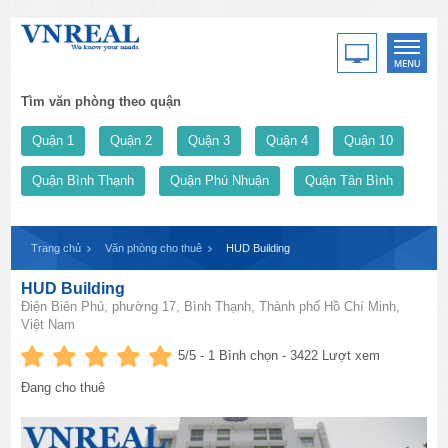
Tìm văn phòng theo quận
Quận 1
Quận 2
Quận 3
Quận 4
Quận 10
Quận Bình Thạnh
Quận Phú Nhuận
Quận Tân Bình
Trang chủ
Văn phòng cho thuê
HUD Building
HUD Building
Điện Biên Phủ, phường 17, Bình Thạnh, Thành phố Hồ Chí Minh,
Việt Nam
5
/5 -
1
Bình chọn - 3422 Lượt xem
Đang cho thuê