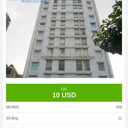
GIÁ
10 USD
Mã BĐS
459
Số tầng
11