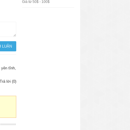
Giá từ 50$ - 100$
 yên tĩnh,
Trả lời (0)