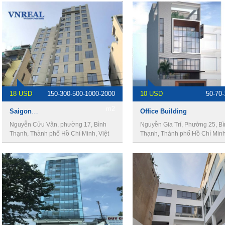
18 USD
150-300-500-1000-2000
10 USD
50-70
m2
Saigon View Building
Office Building
Nguyễn Cửu Vân, phường 17, Bình
Nguyễn Gia Trí, Phường 25, B
Thạnh, Thành phố Hồ Chí Minh, Việt
Thạnh, Thành phố Hồ Chí Minh,
Nam
Nam