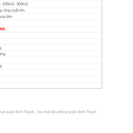
- 200m2- 300m2
g công suất lớn.
ung tâm.
.
VNĐ.
g
áng
uê
,
thuê quận Bình Thạnh
tòa nhà văn phòng quận Bình Thạnh