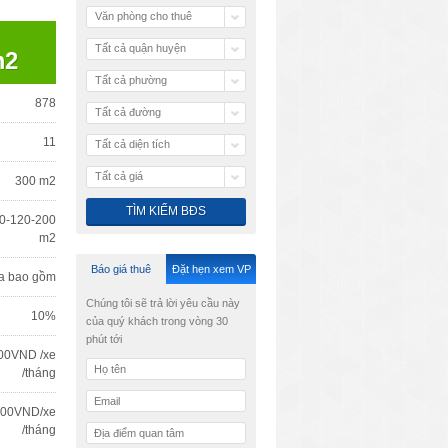
Văn phòng cho thuê
Tất cả quận huyện
m2
Tất cả phường
878
Tất cả đường
11
Tất cả diện tích
Tất cả giá
300 m2
0-120-200
m2
Báo giá thuê
Đặt hẹn xem VP
a bao gồm
Chúng tôi sẽ trả lời yêu cầu này
10%
của quý khách trong vòng 30
phút tới
00VND /xe
/tháng
000VND/xe
/tháng