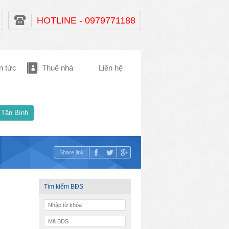
HOTLINE - 0979771188
n tức
Thuê nhà
Liên hệ
 Tân Bình
Share link
Tìm kiếm BĐS