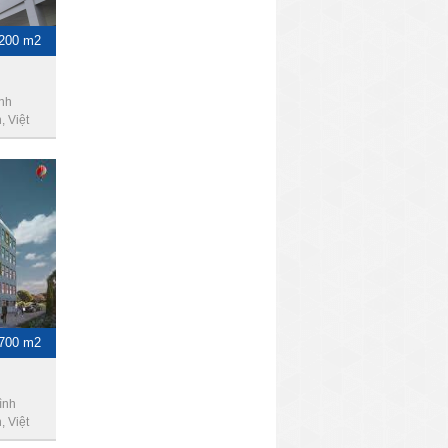
1200 m2
nh
 Việt
-700 m2
ình
 Việt