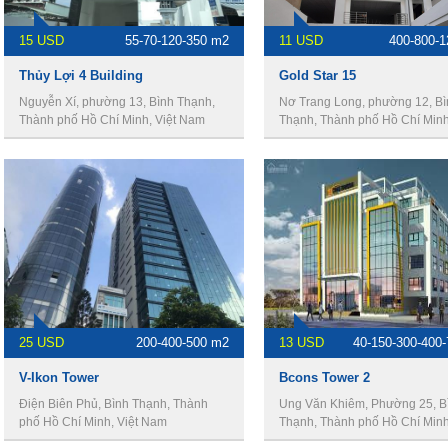
15 USD
55-70-120-350 m2
11 USD
400-800-
Thủy Lợi 4 Building
Gold Star 15
Nguyễn Xí, phường 13, Bình Thạnh,
Nơ Trang Long, phường 12, Bì
Thành phố Hồ Chí Minh, Việt Nam
Thạnh, Thành phố Hồ Chí Minh,
Nam
25 USD
200-400-500 m2
13 USD
40-150-300-400
V-Ikon Tower
Bcons Tower 2
Điện Biên Phủ, Bình Thạnh, Thành
Ung Văn Khiêm, Phường 25, B
phố Hồ Chí Minh, Việt Nam
Thạnh, Thành phố Hồ Chí Minh,
Nam