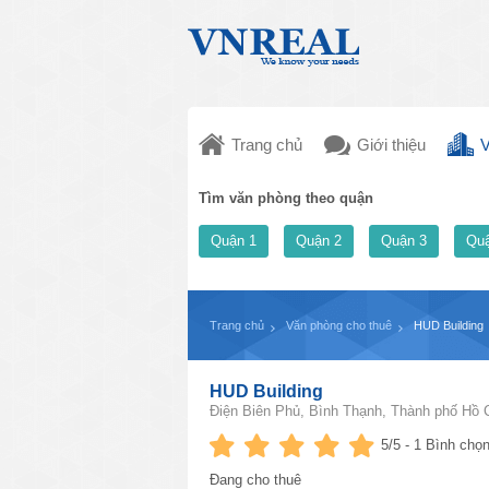
Trang chủ
Giới thiệu
V
Tìm văn phòng theo quận
Quận 1
Quận 2
Quận 3
Quậ
Trang chủ
Văn phòng cho thuê
HUD Building
HUD Building
Điện Biên Phủ, Bình Thạnh, Thành phố Hồ 
5
/5 -
1
Bình chọn
Đang cho thuê