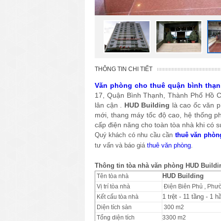
THÔNG TIN CHI TIẾT
Văn phòng cho thuê quận bình thạn
17, Quận Bình Thạnh, Thành Phố Hồ Chí 
lân cận .
HUD Building
là cao ốc văn ph
mới, thang máy tốc độ cao, hệ thống 
cấp điện năng cho toàn tòa nhà khi có sự
Quý khách có nhu cầu cần
thuê văn phòn
tư vấn và báo giá
thuê văn phòng
.
Thông tin tòa nhà văn phòng HUD Buildi
HUD Building
Tên tòa nhà
Vị trí tòa nhà
Điện Biên Phủ , Phườ
1 trệt - 11 tầng - 1 
Kết cấu tòa nhà
Diện tích sàn
300 m2
Tổng diện tích
3300 m2