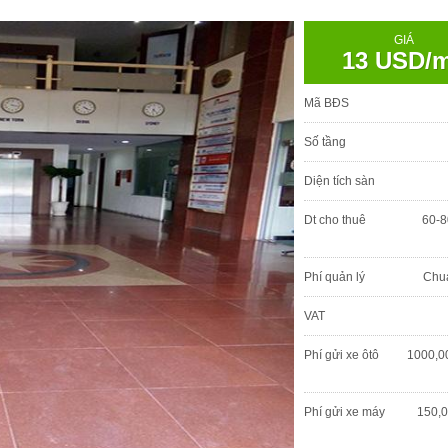
GIÁ
13 USD/
Mã BĐS
Số tầng
Diện tích sàn
Dt cho thuê
60-8
Phí quản lý
Chu
VAT
Phí gửi xe ôtô
1000,0
Phí gửi xe máy
150,