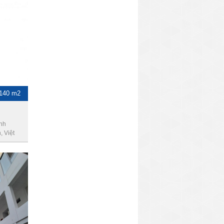
-140 m2
ình
 Việt