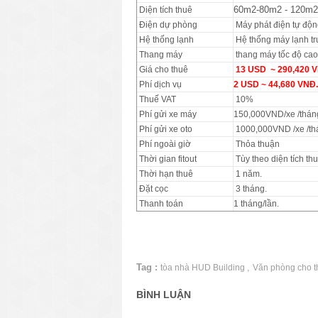
60m2-80m2 - 120m2
Diện tích thuê
Điện dự phòng
Máy phát điện tự độn
Hệ thống lạnh
Hệ thống máy lạnh tr
Thang máy
thang máy tốc độ cao
Giá cho thuê
13 USD ~ 290,420 
Phí dịch vụ
2 USD ~ 44,680 VNĐ.
Thuế VAT
10%
Phí gửi xe máy
150,000VND/xe /thán
Phí gửi xe oto
1000,000VND /xe /th
Phí ngoài giờ
Thỏa thuận
Thời gian fitout
Tùy theo diện tích th
Thời hạn thuê
1 năm.
Đặt cọc
3 tháng.
Thanh toán
1 tháng/lần.
Tag :
,
tòa nhà HUD Building
Văn phòng cho 
BÌNH LUẬN