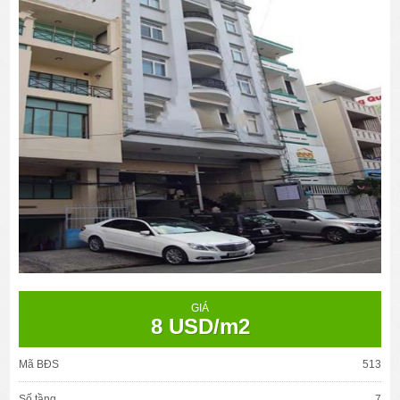
GIÁ
8 USD/m2
Mã BĐS
513
Số tầng
7