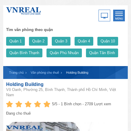
Tìm văn phòng theo quận
Quận 1
Quận 2
Quận 3
Quận 4
Quận 10
Quận Bình Thạnh
Quận Phú Nhuận
Quận Tân Bình
Trang chủ
Văn phòng cho thuê
Holding Building
Holding Building
Võ Oanh, Phường 25, Bình Thạnh, Thành phố Hồ Chí Minh, Việt
Nam
5
/5 -
1
Bình chọn - 2709 Lượt xem
Đang cho thuê