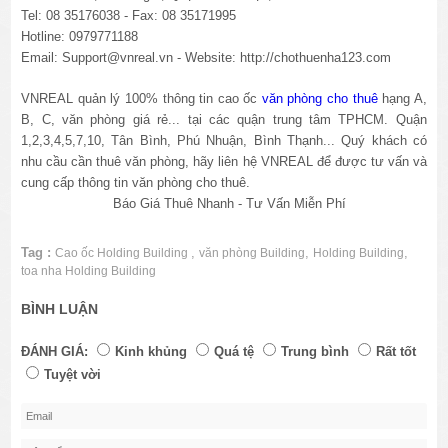
Tel: 08 35176038 - Fax: 08 35171995
Hotline: 0979771188
Email: Support@vnreal.vn - Website: http://chothuenha123.com
VNREAL quản lý 100% thông tin cao ốc
văn phòng cho thuê
hạng A,
B, C, văn phòng giá rẻ... tại các quận trung tâm TPHCM. Quận
1,2,3,4,5,7,10, Tân Bình, Phú Nhuận, Bình Thạnh... Quý khách có
nhu cầu cần thuê văn phòng, hãy liên hệ VNREAL để được tư vấn và
cung cấp thông tin văn phòng cho thuê.
Báo Giá Thuê Nhanh - Tư Vấn Miễn Phí
Tag :
,
,
,
Cao ốc Holding Building
văn phòng Building
Holding Building
toa nha Holding Building
BÌNH LUẬN
ĐÁNH GIÁ:
Kinh khủng
Quá tệ
Trung bình
Rất tốt
Tuyệt vời