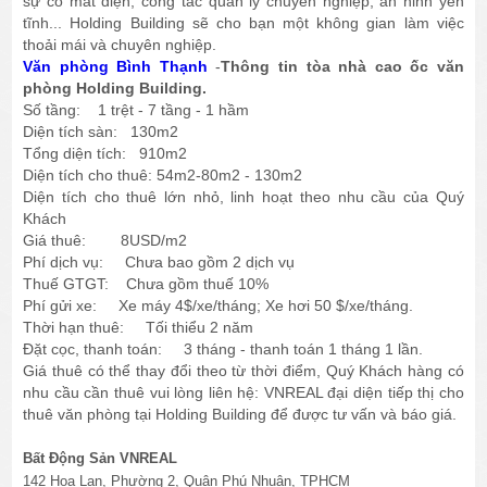
sự cố mất điện, công tác quản lý chuyên nghiệp, an ninh yên
tĩnh... Holding Building sẽ cho bạn một không gian làm việc
thoải mái và chuyên nghiệp.
Văn phòng Bình Thạnh
-
Thông tin tòa nhà cao ốc văn
phòng Holding Building.
Số tầng: 1 trệt - 7 tầng - 1 hầm
Diện tích sàn: 130m2
Tổng diện tích: 910m2
Diện tích cho thuê: 54m2-80m2 - 130m2
Diện tích cho thuê lớn nhỏ, linh hoạt theo nhu cầu của Quý
Khách
Giá thuê: 8USD/m2
Phí dịch vụ: Chưa bao gồm 2 dịch vụ
Thuế GTGT: Chưa gồm thuế 10%
Phí gửi xe: Xe máy 4$/xe/tháng; Xe hơi 50 $/xe/tháng.
Thời hạn thuê: Tối thiểu 2 năm
Đặt cọc, thanh toán: 3 tháng - thanh toán 1 tháng 1 lần.
Giá thuê có thể thay đổi theo từ thời điểm, Quý Khách hàng có
nhu cầu cần thuê vui lòng liên hệ: VNREAL đại diện tiếp thị cho
thuê văn phòng tại Holding Building để được tư vấn và báo giá.
Bất Động Sản VNREAL
142 Hoa Lan, Phường 2, Quận Phú Nhuận, TPHCM