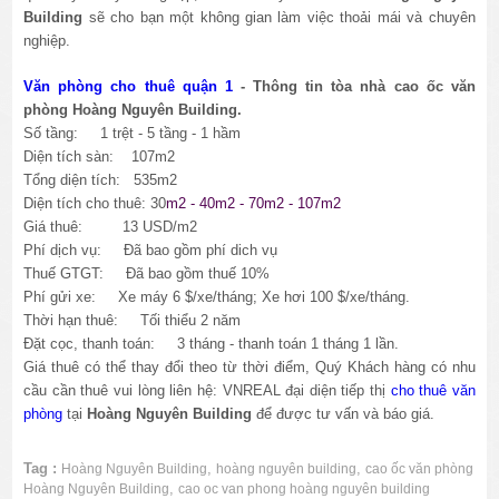
Building
sẽ cho bạn một không gian làm việc thoải mái và chuyên
nghiệp.
Văn phòng cho thuê quận 1
- Thông tin tòa nhà cao ốc văn
phòng Hoàng Nguyên Building.
Số tầng: 1 trệt - 5 tầng - 1 hầm
Diện tích sàn: 107m2
Tổng diện tích: 535m2
Diện tích cho thuê: 30
m2 - 40m2 - 70m2 - 107m2
Giá thuê: 13 USD/m2
Phí dịch vụ: Đã bao gồm phí dich vụ
Thuế GTGT: Đã bao gồm thuế 10%
Phí gửi xe:
Xe máy 6 $/xe/tháng; Xe hơi 100 $/xe/tháng.
Thời hạn thuê: Tối thiểu 2 năm
Đặt cọc, thanh toán: 3 tháng - thanh toán 1 tháng 1 lần.
Giá thuê có thể thay đổi theo từ thời điểm, Quý Khách hàng có nhu
cầu cần thuê vui lòng liên hệ: VNREAL đại diện tiếp thị
cho thuê văn
phòng
tại
Hoàng Nguyên Building
để được tư vấn và báo giá.
Tag :
,
,
Hoàng Nguyên Building
hoàng nguyên building
cao ốc văn phòng
,
Hoàng Nguyên Building
cao oc van phong hoàng nguyên building