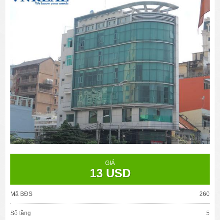
GIÁ
13 USD
Mã BĐS
260
Số tầng
5