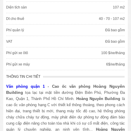
Diện tích sàn
107 m2
Dt cho thuê
40 - 70 - 107 m2
Phí quản lý
Đã bao gồm
VAT
Đã bao gồm
Phí gửi xe ôtô
100 $/xe/tháng
Phí gửi xe máy
6$/xe/tháng
THÔNG TIN CHI TIẾT
Hoàng Nguyên
Văn phòng quận 1
- Cao ốc văn phòng
Building
tọa lạc tại mặt tiền đường Điện Biên Phủ, Phường Đa
Kao, Quận 1, Thành Phố Hồ Chí Minh.
Hoàng Nguyên Building
là
cao ốc văn phòng hạng C với thiết kế thông thoáng, theo phong cách
hiện đại, trang thiết bị mới, thang máy tốc độ cao, hệ thống phòng
cháy chữa cháy tự động, máy phát điện dự phòng tự động đảm bảo
cung cấp điện năng cho toàn tòa nhà khi có sự cố mất điện, công tác
quản lý chuyên nghiệp, an ninh yên tĩnh...
Hoàng Nguyên