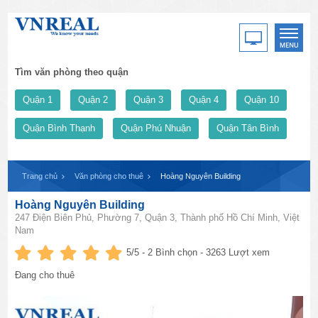
Tìm văn phòng theo quận
Quận 1
Quận 2
Quận 3
Quận 4
Quận 10
Quận Bình Thạnh
Quận Phú Nhuận
Quận Tân Bình
Trang chủ
Văn phòng cho thuê
Hoàng Nguyên Building
Hoàng Nguyên Building
247 Điện Biên Phủ, Phường 7, Quận 3, Thành phố Hồ Chí Minh, Việt
Nam
5
/5 -
2
Bình chọn - 3263 Lượt xem
Đang cho thuê