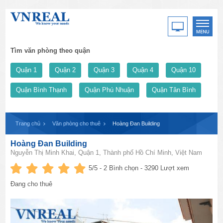
Tìm văn phòng theo quận
Quận 1
Quận 2
Quận 3
Quận 4
Quận 10
Quận Bình Thạnh
Quận Phú Nhuận
Quận Tân Bình
Trang chủ
Văn phòng cho thuê
Hoàng Đan Building
Hoàng Đan Building
Nguyễn Thị Minh Khai, Quận 1, Thành phố Hồ Chí Minh, Việt Nam
5
/5 -
2
Bình chọn - 3290 Lượt xem
Đang cho thuê