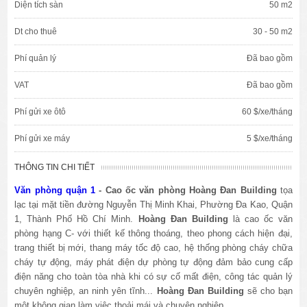
Diện tích sàn
50 m2
Dt cho thuê
30 - 50 m2
Phí quản lý
Đã bao gồm
VAT
Đã bao gồm
Phí gửi xe ôtô
60 $/xe/tháng
Phí gửi xe máy
5 $/xe/tháng
THÔNG TIN CHI TIẾT
Văn phòng quận 1
- Cao ốc văn phòng Hoàng Đan Building
tọa
lạc tại mặt tiền đường Nguyễn Thị Minh Khai, Phường Đa Kao, Quận
1, Thành Phố Hồ Chí Minh.
Hoàng Đan Building
là cao ốc văn
phòng hạng C- với thiết kế thông thoáng, theo phong cách hiện đại,
trang thiết bị mới, thang máy tốc độ cao, hệ thống phòng cháy chữa
cháy tự động, máy phát điện dự phòng tự động đảm bảo cung cấp
điện năng cho toàn tòa nhà khi có sự cố mất điện, công tác quản lý
chuyên nghiệp, an ninh yên tĩnh...
Hoàng Đan Building
sẽ cho bạn
một không gian làm việc thoải mái và chuyên nghiệp.