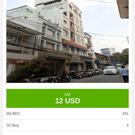
GIÁ
12 USD
Mã BĐS
281
Số tầng
4