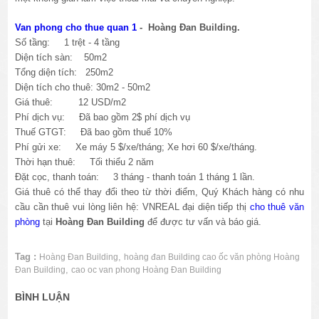
Van phong cho thue quan 1
- Hoàng Đan Building.
Số tầng: 1 trệt - 4 tầng
Diện tích sàn: 50m2
Tổng diện tích: 250m2
Diện tích cho thuê: 30m2 - 50m2
Giá thuê: 12 USD/m2
Phí dịch vụ: Đã bao gồm 2$ phí dịch vụ
Thuế GTGT: Đã bao gồm thuế 10%
Phí gửi xe: Xe máy 5 $/xe/tháng; Xe hơi 60 $/xe/tháng.
Thời hạn thuê: Tối thiểu 2 năm
Đặt cọc, thanh toán: 3 tháng - thanh toán 1 tháng 1 lần.
Giá thuê có thể thay đổi theo từ thời điểm, Quý Khách hàng có nhu
cầu cần thuê vui lòng liên hệ: VNREAL đại diện tiếp thị
cho thuê văn
phòng
tại
Hoàng Đan Building
để được tư vấn và báo giá.
Tag :
,
Hoàng Đan Building
hoàng đan Building cao ốc văn phòng Hoàng
,
Đan Building
cao oc van phong Hoàng Đan Building
BÌNH LUẬN