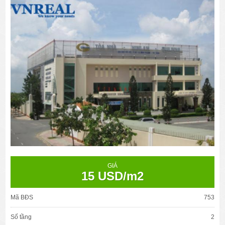
GIÁ
15 USD/m2
Mã BĐS
753
Số tầng
2