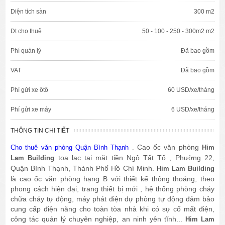
Diện tích sàn
300 m2
Dt cho thuê
50 - 100 - 250 - 300m2 m2
Phí quản lý
Đã bao gồm
VAT
Đã bao gồm
Phí gửi xe ôtô
60 USD/xe/tháng
Phí gửi xe máy
6 USD/xe/tháng
THÔNG TIN CHI TIẾT
Cao ốc văn phòng
Cho thuê văn phòng Quận Bình Thạnh
.
Him
tọa lạc tại mặt tiền Ngô Tất Tố , Phường 22,
Lam Building
Quận Bình Thạnh, Thành Phố Hồ Chí Minh.
Him Lam Building
là cao ốc văn phòng hạng B với thiết kế thông thoáng, theo
phong cách hiện đại, trang thiết bị mới , hệ thống phòng cháy
chữa cháy tự động, máy phát điện dự phòng tự động đảm bảo
cung cấp điện năng cho toàn tòa nhà khi có sự cố mất điện,
công tác quản lý chuyên nghiệp, an ninh yên tĩnh...
Him Lam