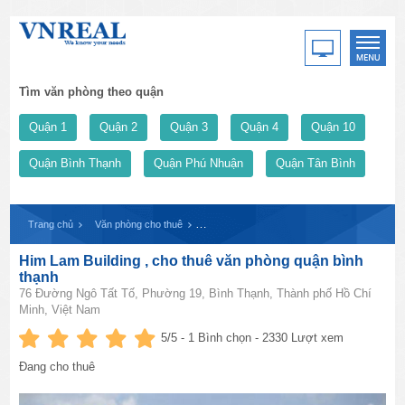
Tìm văn phòng theo quận
Quận 1
Quận 2
Quận 3
Quận 4
Quận 10
Quận Bình Thạnh
Quận Phú Nhuận
Quận Tân Bình
Trang chủ
Văn phòng cho thuê
Him Lam Building , cho thuê văn phòng quận 
Him Lam Building , cho thuê văn phòng quận bình
thạnh
76 Đường Ngô Tất Tố, Phường 19, Bình Thạnh, Thành phố Hồ Chí
Minh, Việt Nam
5
/5 -
1
Bình chọn - 2330 Lượt xem
Đang cho thuê