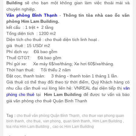
sẽ cho bạn một không gian làm việc thoải mái và
Building
chuyên nghiệp.
Văn phòng Bình Thạnh
-
Thông tin tòa nhà cao ốc văn
phòng Him Lam Building.
kết cấu : 1 trệt + 2 tầng
Tổng diện tích : 1200 m2
Diện tích cho thuê : cho thuê diện tích linh hoạt .
giá thuê : 15 USD/ m2
Phí dịch vụ: Đã bao gồm
Thuế GTGT: Đã bao gồm
Phí gửi xe: Xe máy 6$/xe/tháng; Xe hơi 60$/xe/tháng.
Thời hạn thuê: Tối thiểu 2 năm
Đặt cọc, thanh toán: 3 tháng - thanh toán 1 tháng 1 lần.
Giá thuê có thể thay đổi theo từ thời điểm, Quý Khách hàng có
nhu cầu cần thuê vui lòng liên hệ: VNREAL đại diện tiếp thị
văn
tại
Him Lam Building
để được tư vấn và báo
phòng cho thuê
giá văn phòng cho thuê Quận Bình Thạnh
Tag :
,
cho thuê văn phòng Quận Bình Thạnh
cho thue van phong quan
,
,
,
,
,
binh thanh
cho thue
van phong
quan binh thanh
Him Lam Building
,
toa nha Him Lam Building
cao oc Him Lam Building