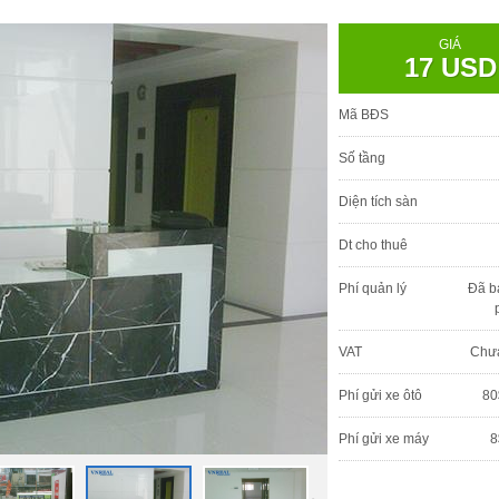
GIÁ
17 USD
Mã BĐS
Số tầng
Diện tích sàn
Dt cho thuê
Phí quản lý
Đã b
VAT
Chư
Phí gửi xe ôtô
80
Phí gửi xe máy
8