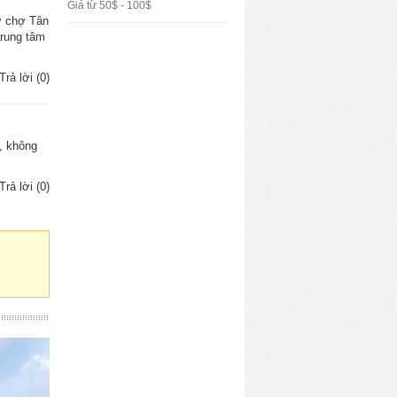
Giá từ 50$ - 100$
hợ chợ Tân
trung tâm
Trả lời (0)
h, không
Trả lời (0)