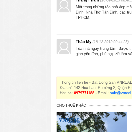
Thắng Phạm
(18-09-2019 08:40:
Một trong những tòa nhà đẹp mà c
Định, Nhà Thờ Tân Định, các tru
TPHCM.
Thảo My
(18-12-2019 09:44:25)
Tòa nhà ngay trung tâm, được thi
gian yên tĩnh, phù hợp để làm v
Thông tin liên hệ - Bất Động Sản VNREAL
Địa chỉ: 142 Hoa Lan, Phường 2, Quận P
Hotline:
0979771188
- Email:
sale@vnreal
CHO THUÊ KHÁC