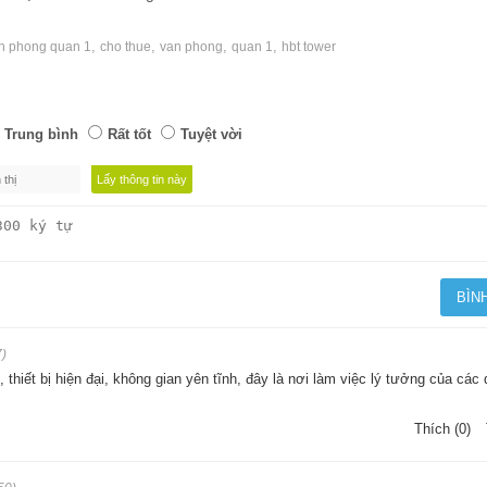
,
,
,
,
an phong quan 1
cho thue
van phong
quan 1
hbt tower
Trung bình
Rất tốt
Tuyệt vời
7)
 thiết bị hiện đại, không gian yên tĩnh, đây là nơi làm việc lý tưởng của các
Thích (0)