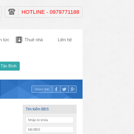
HOTLINE - 0979771188
n tức
Thuê nhà
Liên hệ
 Tân Bình
Share link
Tìm kiếm BĐS