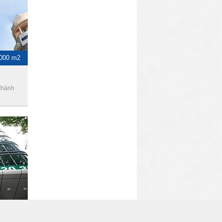
1000 m2
Thành
-750 m2