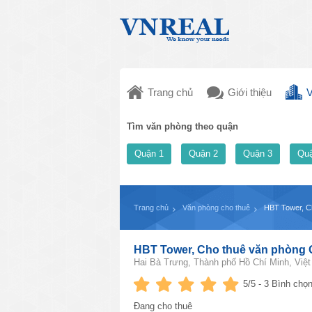
Trang chủ
Giới thiệu
V
Tìm văn phòng theo quận
Quận 1
Quận 2
Quận 3
Quậ
Trang chủ
Văn phòng cho thuê
HBT Tower, C
HBT Tower, Cho thuê văn phòng 
Hai Bà Trưng, Thành phố Hồ Chí Minh, Việ
5
/5 -
3
Bình chọn
Đang cho thuê