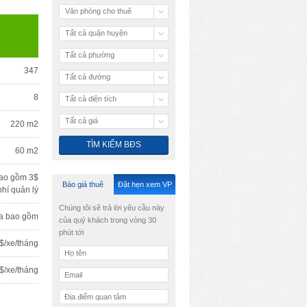
Văn phòng cho thuê
Tất cả quận huyện
Tất cả phường
347
Tất cả đường
8
Tất cả diện tích
Tất cả giá
220 m2
60 m2
ao gồm 3$
Báo giá thuê
Đặt hẹn xem VP
phí quản lý
Chúng tôi sẽ trả lời yêu cầu này
a bao gồm
của quý khách trong vòng 30
phút tới
$/xe/tháng
$/xe/tháng