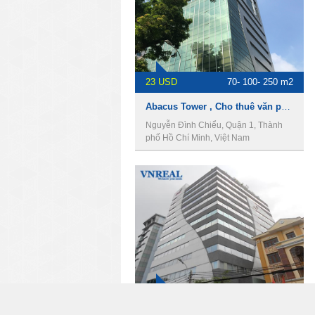
23 USD
70- 100- 250 m2
Abacus Tower , Cho thuê văn phòng Quận 1
Nguyễn Đình Chiểu, Quận 1, Thành
phố Hồ Chí Minh, Việt Nam
20 USD
100-200-250-400 m2