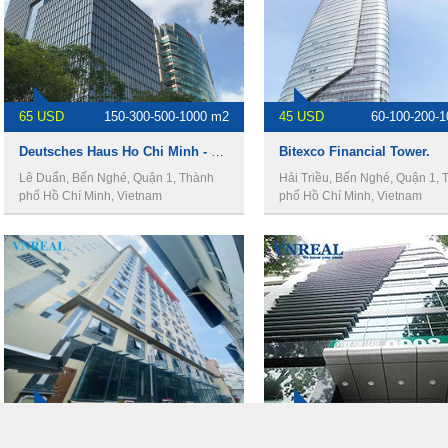
65 USD
150-300-500-1000 m2
45 USD
60-100-200-
Deutsches Haus Ho Chi Minh - Văn phòng cho thuê quận 1.
Bitexco Financial Tower.
Lê Duẩn, Bến Nghé, Quận 1, Thành
Hải Triều, Bến Nghé, Quận 1, 
phố Hồ Chí Minh, Vietnam
phố Hồ Chí Minh, Vietnam
30 USD
60-100-150-400-500 m2
25 USD
100- 250- 375