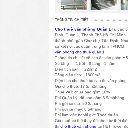
THÔNG TIN CHI TIẾT
Cho thuê văn phòng Quận 1
tại cao 
Định, Quận 1, Thành Phố Hồ Chí Minh. 
thành phố, gần Chợ chợ Tân Định, Nhà 
sự kết nối các quận trung tâm TPHCM.
văn phòng cho thuê quận 1
Thông tin chi tiết về cao ốc văn phòn HB
Số tầng: 1 trệt - 8 tầng - 1 hầm
Diện tích sàn: 220m2
Tổng diện tích: 1800m2
Diện tích cho thuê tại cao ốc văn phò
Giá cho thuê: 17 $/m2/tháng
Thuế VAT: chưa bao gồm 10%
Phí Quản Lý: đã bao gồm 3 $/m/tháng
Phí gửi xe oto: 80 $/tháng
Phí gửi xe máy: 8 $/tháng
Phí làm việc ngoài giờ: Thỏa thuận
Giá thuê có thể thay đổi theo từ thời đ
thị
cho thuê văn phòng
tại HBT Tower để