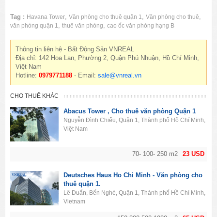
Tag :
,
,
,
Havana Tower
Văn phòng cho thuê quận 1
Văn phòng cho thuê
,
,
văn phòng quận 1
thuê văn phòng
cao ốc văn phòng hạng B
Thông tin liên hệ - Bất Động Sản VNREAL
Địa chỉ: 142 Hoa Lan, Phường 2, Quận Phú Nhuận, Hồ Chí Minh,
Việt Nam
Hotline:
0979771188
- Email:
sale@vnreal.vn
CHO THUÊ KHÁC
Abacus Tower , Cho thuê văn phòng Quận 1
Nguyễn Đình Chiểu, Quận 1, Thành phố Hồ Chí Minh,
Việt Nam
70- 100- 250 m2
23 USD
Deutsches Haus Ho Chi Minh - Văn phòng cho
thuê quận 1.
Lê Duẩn, Bến Nghé, Quận 1, Thành phố Hồ Chí Minh,
Vietnam