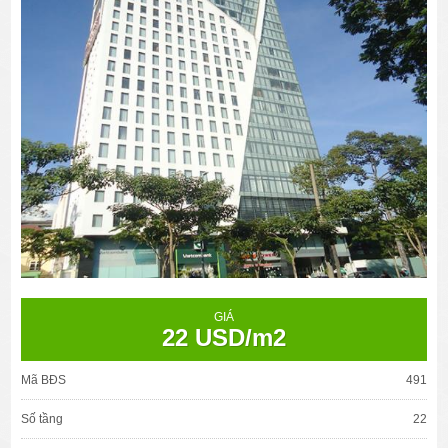
GIÁ
22 USD/m2
Mã BĐS
491
Số tầng
22