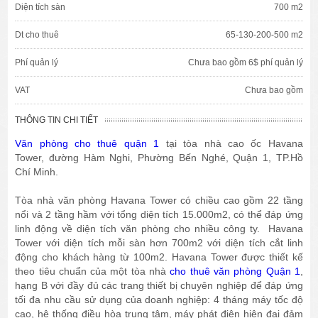
Diện tích sàn
700 m2
Dt cho thuê
65-130-200-500 m2
Phí quản lý
Chưa bao gồm 6$ phí quản lý
VAT
Chưa bao gồm
THÔNG TIN CHI TIẾT
Văn phòng cho thuê quận 1
tại tòa nhà cao ốc Havana
Tower, đường Hàm Nghi, Phường Bến Nghé, Quận 1, TP.Hồ
Chí Minh.
Tòa nhà văn phòng Havana Tower có chiều cao gồm 22 tầng
nổi và 2 tầng hầm với tổng diện tích 15.000m2, có thể đáp ứng
linh động về diện tích văn phòng cho nhiều công ty. Havana
Tower với diện tích mỗi sàn hơn 700m2 với diện tích cắt linh
động cho khách hàng từ 100m2. Havana Tower được thiết kế
theo tiêu chuẩn của một tòa nhà
cho thuê văn phòng Quận 1
,
hạng B với đầy đủ các trang thiết bị chuyên nghiệp để đáp ứng
tối đa nhu cầu sử dụng của doanh nghiệp: 4 tháng máy tốc độ
cao, hệ thống điều hòa trung tâm, máy phát điện hiện đại đảm