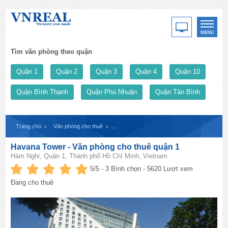
Tìm văn phòng theo quận
Quận 1
Quận 2
Quận 3
Quận 4
Quận 10
Quận Bình Thạnh
Quận Phú Nhuận
Quận Tân Bình
Trang chủ
Văn phòng cho thuê
Havana Tower - Văn phòng cho thuê quận 1
Havana Tower - Văn phòng cho thuê quận 1
Hàm Nghi, Quận 1, Thành phố Hồ Chí Minh, Vietnam
5
/5 -
3
Bình chọn - 5620 Lượt xem
Đang cho thuê