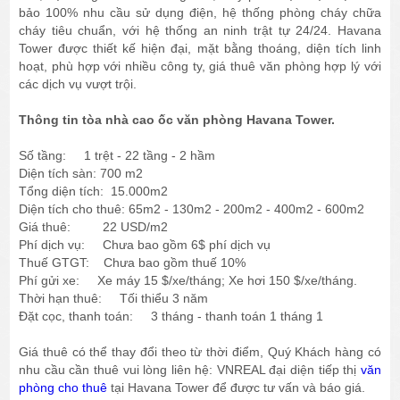
bảo 100% nhu cầu sử dụng điện, hệ thống phòng cháy chữa
cháy tiêu chuẩn, với hệ thống an ninh trật tự 24/24. Havana
Tower được thiết kế hiện đại, mặt bằng thoáng, diện tích linh
hoạt, phù hợp với nhiều công ty, giá thuê văn phòng hợp lý với
các dịch vụ vượt trội.
Thông tin tòa nhà cao ốc văn phòng Havana Tower.
Số tầng: 1 trệt - 22 tầng - 2 hầm
Diện tích sàn: 700 m2
Tổng diện tích: 15.000m2
Diện tích cho thuê: 65m2 - 130m2 - 200m2 - 400m2 - 600m2
Giá thuê: 22 USD/m2
Phí dịch vụ: Chưa bao gồm 6$ phí dịch vụ
Thuế GTGT: Chưa bao gồm thuế 10%
Phí gửi xe: Xe máy 15 $/xe/tháng; Xe hơi 150 $/xe/tháng.
Thời hạn thuê: Tối thiểu 3 năm
Đặt cọc, thanh toán: 3 tháng - thanh toán 1 tháng 1
Giá thuê có thể thay đổi theo từ thời điểm, Quý Khách hàng có
nhu cầu cần thuê vui lòng liên hệ: VNREAL đại diện tiếp thị
văn
phòng cho thuê
tại Havana Tower để được tư vấn và báo giá.