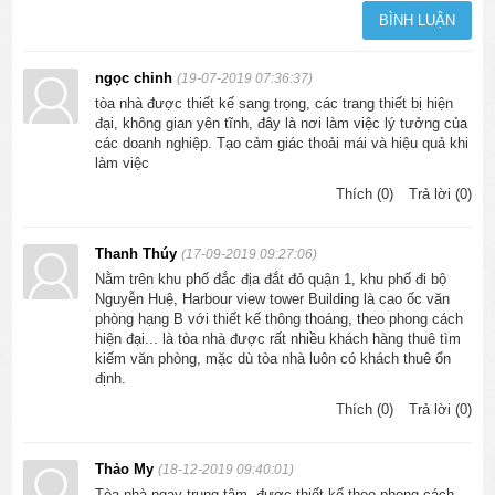
ngọc chinh
(19-07-2019 07:36:37)
tòa nhà được thiết kế sang trọng, các trang thiết bị hiện
đại, không gian yên tĩnh, đây là nơi làm việc lý tưởng của
các doanh nghiệp. Tạo cảm giác thoải mái và hiệu quả khi
làm việc
Thích (0)
Trả lời (0)
Thanh Thúy
(17-09-2019 09:27:06)
Nằm trên khu phố đắc địa đắt đỏ quận 1, khu phố đi bộ
Nguyễn Huệ, Harbour view tower Building là cao ốc văn
phòng hạng B với thiết kế thông thoáng, theo phong cách
hiện đại... là tòa nhà được rất nhiều khách hàng thuê tìm
kiếm văn phòng, mặc dù tòa nhà luôn có khách thuê ổn
định.
Thích (0)
Trả lời (0)
Thảo My
(18-12-2019 09:40:01)
Tòa nhà ngay trung tâm, được thiết kế theo phong cách