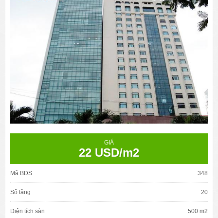
GIÁ
22 USD/m2
Mã BĐS
348
Số tầng
20
Diện tích sàn
500 m2