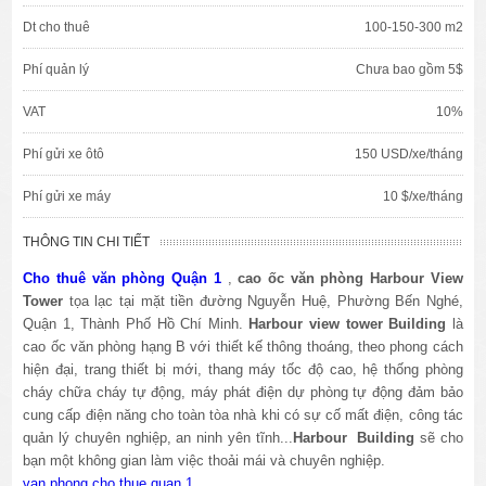
Dt cho thuê
100-150-300 m2
Phí quản lý
Chưa bao gồm 5$
VAT
10%
Phí gửi xe ôtô
150 USD/xe/tháng
Phí gửi xe máy
10 $/xe/tháng
THÔNG TIN CHI TIẾT
Cho thuê văn phòng Quận 1
,
cao ốc văn phòng Harbour View
Tower
tọa lạc tại mặt tiền đường Nguyễn Huệ, Phường Bến Nghé,
Quận 1, Thành Phố Hồ Chí Minh.
Harbour view tower Building
là
cao ốc văn phòng hạng B với thiết kế thông thoáng, theo phong cách
hiện đại, trang thiết bị mới, thang máy tốc độ cao, hệ thống phòng
cháy chữa cháy tự động, máy phát điện dự phòng tự động đảm bảo
cung cấp điện năng cho toàn tòa nhà khi có sự cố mất điện, công tác
quản lý chuyên nghiệp, an ninh yên tĩnh...
Harbour Building
sẽ cho
bạn một không gian làm việc thoải mái và chuyên nghiệp.
van phong cho thue quan 1