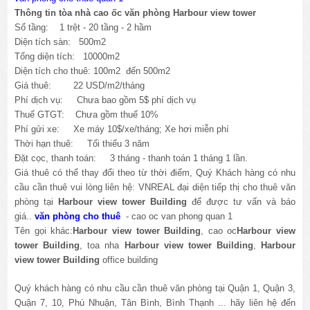
Thông tin tòa nhà cao ốc văn phòng Harbour view tower
Số tầng: 1 trệt - 20 tầng - 2 hầm
Diện tích sàn: 500m2
Tổng diện tích: 10000m2
Diện tích cho thuê: 100m2 đến 500m2
Giá thuê: 22 USD/m2/tháng
Phí dịch vụ: Chưa bao gồm 5$ phí dịch vụ
Thuế GTGT:
Chưa
gồm thuế 10%
Phí gửi xe: Xe máy 10$/xe/tháng; Xe hơi miễn phí
Thời hạn thuê: Tối thiểu 3 năm
Đặt cọc, thanh toán: 3 tháng - thanh toán 1 tháng 1 lần.
Giá thuê có thể thay đổi theo từ thời điểm, Quý Khách hàng có nhu
cầu cần thuê vui lòng liên hệ: VNREAL đại diện tiếp thị cho thuê văn
phòng tại
Harbour view tower Building
để được tư vấn và báo
giá..
văn phòng cho thuê
- cao oc van phong quan 1
Tên gọi khác:
Harbour view tower Building
, cao oc
Harbour view
tower Building
, toa nha
Harbour view tower Building
,
Harbour
view tower Building
office building
Quý khách hàng có nhu cầu cần thuê văn phòng tại Quận 1, Quận 3,
Quận 7, 10, Phú Nhuận, Tân Bình, Bình Thạnh ... hãy liên hệ đến