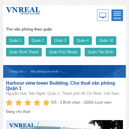
Tìm văn phòng theo quận
Quận 1
Quận 2
Quận 3
Quận 4
Quận 10
Quận Bình Thạnh
Quận Phú Nhuận
Quận Tân Bình
Trang chủ
Văn phòng cho thuê
Harbour view tower Building, Cho thuê văn p
Harbour view tower Building, Cho thuê văn phòng
Quận 1
Nguyễn Huệ, Bến Nghé, Quận 1, Thành phố Hồ Chí Minh, Việt Nam
5
/5 -
3
Bình chọn - 10254 Lượt xem
Đang cho thuê