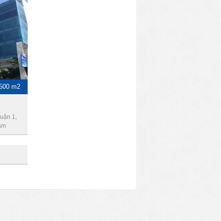
 500 m2
uận 1,
am