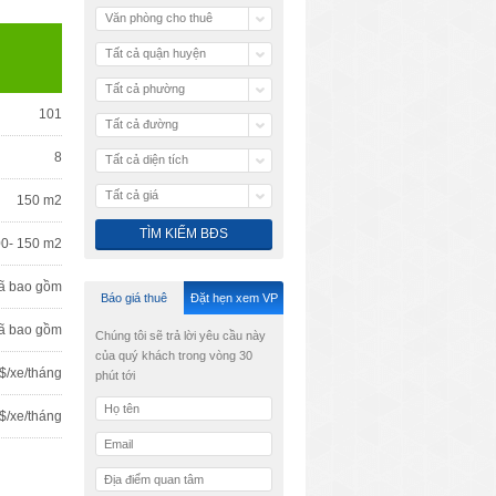
Văn phòng cho thuê
Tất cả quận huyện
Tất cả phường
101
Tất cả đường
8
Tất cả diện tích
Tất cả giá
150 m2
00- 150 m2
ã bao gồm
Báo giá thuê
Đặt hẹn xem VP
ã bao gồm
Chúng tôi sẽ trả lời yêu cầu này
của quý khách trong vòng 30
$/xe/tháng
phút tới
$/xe/tháng