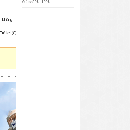
Giá từ 50$ - 100$
h, không
Trả lời (0)