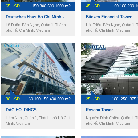
65 USD
150-300-500-1000 m2
45 USD
60-100-200-
Deutsches Haus Ho Chi Minh - Văn phòng cho thuê quận 1.
Bitexco Financial Tower.
Lê Duẩn, Bến Nghé, Quận 1, Thành
Hải Triều, Bến Nghé, Quận 1, 
phố Hồ Chí Minh, Vietnam
phố Hồ Chí Minh, Vietnam
30 USD
60-100-150-400-500 m2
25 USD
100- 250- 375
DAG HOLDINGS
Rosana Tower
Hàm Nghi, Quận 1, Thành phố Hồ Chí
Nguyễn Đình Chiểu, Quận 1, 
Minh, Vietnam
phố Hồ Chí Minh, Vietnam