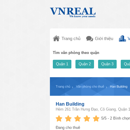
Trang chủ
Giới thiệu
V
Tìm văn phòng theo quận
Quận 1
Quận 2
Quận 3
Quậ
Trang chủ
Văn phòng cho thuê
Han Building
Han Building
Hẻm 261 Trần Hưng Đạo, Cô Giang, Quận 1
5
/5 -
2
Bình chọn
Đang cho thuê