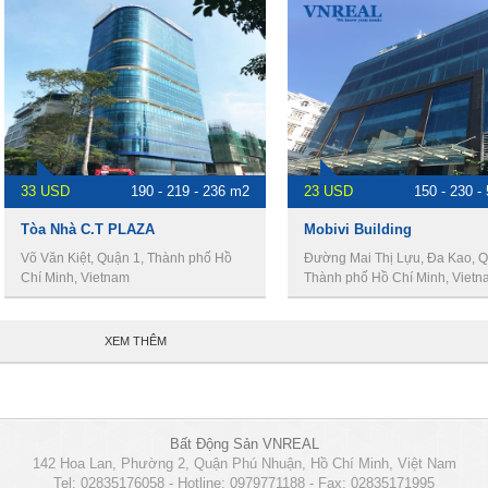
33 USD
190 - 219 - 236 m2
23 USD
150 - 230 -
Tòa Nhà C.T PLAZA
Mobivi Building
Võ Văn Kiệt, Quận 1, Thành phố Hồ
Đường Mai Thị Lựu, Đa Kao, Q
Chí Minh, Vietnam
Thành phố Hồ Chí Minh, Vietn
XEM THÊM
Bất Động Sản VNREAL
142 Hoa Lan, Phường 2, Quận Phú Nhuận, Hồ Chí Minh, Việt Nam
Tel: 02835176058 - Hotline: 0979771188 - Fax: 02835171995