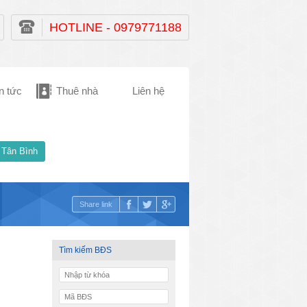
HOTLINE - 0979771188
n tức
Thuê nhà
Liên hệ
 Tân Bình
Share link
Tìm kiếm BĐS