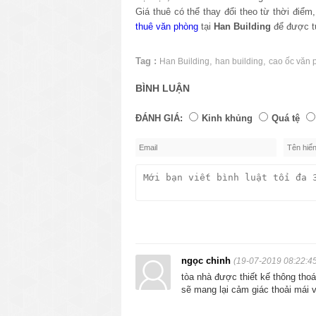
Giá thuê có thể thay đổi theo từ thời điể
thuê văn phòng
tại
Han Building
để được tư
Tag :
,
,
Han Building
han building
cao ốc văn 
BÌNH LUẬN
ĐÁNH GIÁ:
Kinh khủng
Quá tệ
ngọc chinh
(19-07-2019 08:22:4
tòa nhà được thiết kế thông thoá
sẽ mang lại cảm giác thoải mái v