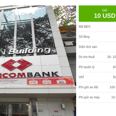
GIÁ
10 USD
Mã BĐS
Số tầng
Diện tích sàn
Dt cho thuê
30- 1
Phí quản lý
Đ
VAT
Đ
Phí gửi xe ôtô
100 
Phí gửi xe máy
10 