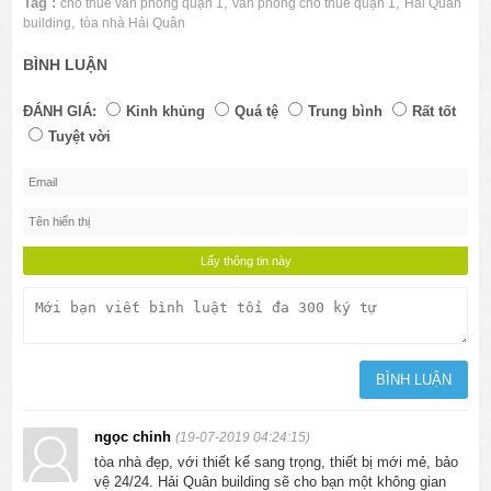
Tag :
,
,
cho thuê văn phòng quận 1
văn phòng cho thuê quận 1
Hải Quân
,
building
tòa nhà Hải Quân
BÌNH LUẬN
ĐÁNH GIÁ:
Kinh khủng
Quá tệ
Trung bình
Rất tốt
Tuyệt vời
ngọc chinh
(19-07-2019 04:24:15)
tòa nhà đẹp, với thiết kế sang trọng, thiết bị mới mẻ, bảo
vệ 24/24. Hải Quân building sẽ cho bạn một không gian