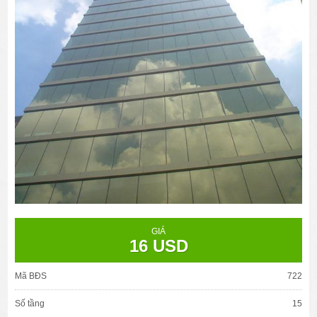
GIÁ
16 USD
Mã BĐS
722
Số tầng
15