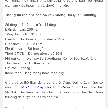
yên tĩnh... Tòa nhà Hải Quân building sẽ cho bạn một không
gian làm việc thoải mái và chuyên nghiệp.
Thông tin tòa nhà cao ốc văn phòng Hải Quân building.
Số tầng: 1 hầm, 1 trệt - 15 tầng
Diện tích sàn: 286m2
Tổng diện tích: 4300m2
Diện tích cho thuê: 286m2 đến 572m2
Giá thuê: 16 USD/m2
Phí dịch vụ: Đã bao gồm.
Thuế GTGT: Đã bao gồm thuế 10%
Phí gửi xe: Xe máy 10 $/xe/tháng; Xe hơi 100 $/xe/tháng.
Thời hạn thuê: Tối thiểu 2 năm
Đặt cọc: 3 tháng
thanh toán: Hàng tháng hoặc theo quý.
Giá thuê có thể thay đổi theo từ thời điểm, Quý Khách hàng có
nhu cầu về
văn phòng cho thuê Quận 1
vui lòng liên hệ:
VNREAL đại diện tiếp thị cho thuê văn phòng tại Hải Quân
building để được tư vấn và báo giá