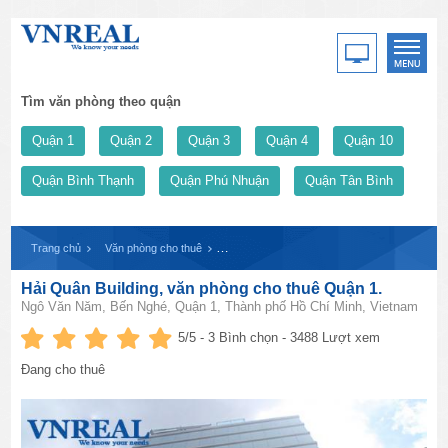
Tìm văn phòng theo quận
Quận 1
Quận 2
Quận 3
Quận 4
Quận 10
Quận Bình Thạnh
Quận Phú Nhuận
Quận Tân Bình
Trang chủ
Văn phòng cho thuê
Hải Quân Building, văn phòng cho thuê Quận 
Hải Quân Building, văn phòng cho thuê Quận 1.
Ngô Văn Năm, Bến Nghé, Quận 1, Thành phố Hồ Chí Minh, Vietnam
5
/5 -
3
Bình chọn - 3488 Lượt xem
Đang cho thuê