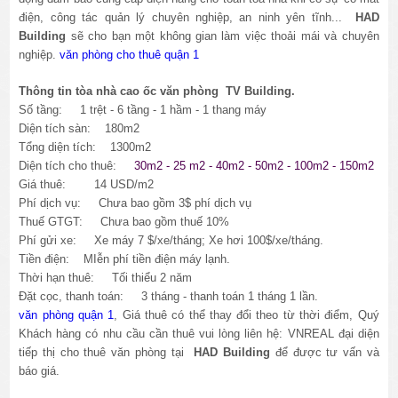
điện, công tác quản lý chuyên nghiệp, an ninh yên tĩnh...
HAD
Building
sẽ cho bạn một không gian làm việc thoải mái và chuyên
nghiệp.
văn phòng cho thuê quận 1
Thông tin tòa nhà cao ốc văn phòng TV Building.
Số tầng: 1 trệt - 6 tầng - 1 hầm - 1 thang máy
Diện tích sàn: 180m2
Tổng diện tích: 1300m2
Diện tích cho thuê:
30m2 - 25 m2 - 40m2 - 50m2 - 100m2 - 150m2
Giá thuê: 14 USD/m2
Phí dịch vụ: Chưa bao gồm 3$ phí dịch vụ
Thuế GTGT: Chưa bao gồm thuế 10%
Phí gửi xe: Xe máy 7 $/xe/tháng; Xe hơi 100$/xe/tháng.
Tiền điện: MIễn phí tiền điện máy lạnh.
Thời hạn thuê: Tối thiểu 2 năm
Đặt cọc, thanh toán: 3 tháng - thanh toán 1 tháng 1 lần.
văn phòng quận 1
, Giá thuê có thể thay đổi theo từ thời điểm, Quý
Khách hàng có nhu cầu cần thuê vui lòng liên hệ: VNREAL đại diện
tiếp thị cho thuê văn phòng tại
HAD Building
để được tư vấn và
báo giá.