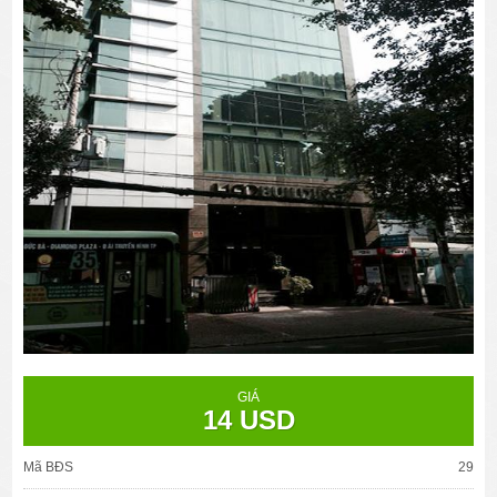
GIÁ
14 USD
Mã BĐS
29