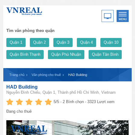
Tìm văn phòng theo quận
Quận 1
Quận 2
Quận 3
Quận 4
Quận 10
Quận Bình Thạnh
Quận Phú Nhuận
Quận Tân Bình
Trang chủ
Văn phòng cho thuê
HAD Building
HAD Building
Nguyễn Đình Chiểu, Quận 1, Thành phố Hồ Chí Minh, Vietnam
5
/5 -
2
Bình chọn - 3323 Lượt xem
Đang cho thuê