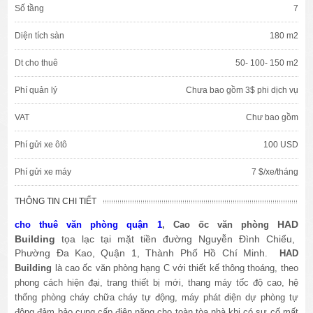
Số tầng
7
Diện tích sàn
180 m2
Dt cho thuê
50- 100- 150 m2
Phí quản lý
Chưa bao gồm 3$ phi dịch vụ
VAT
Chư bao gồm
Phí gửi xe ôtô
100 USD
Phí gửi xe máy
7 $/xe/tháng
THÔNG TIN CHI TIẾT
HAD
cho thuê văn phòng quận 1
, Cao ốc văn phòng
Building
tọa lạc tại mặt tiền đường Nguyễn Đình Chiểu,
Phường Đa Kao, Quận 1, Thành Phố Hồ Chí Minh
.
HAD
Building
là cao ốc văn phòng hạng C với thiết kế thông thoáng, theo
phong cách hiện đại, trang thiết bị mới, thang máy tốc độ cao, hệ
thống phòng cháy chữa cháy tự động, máy phát điện dự phòng tự
động đảm bảo cung cấp điện năng cho toàn tòa nhà khi có sự cố mất