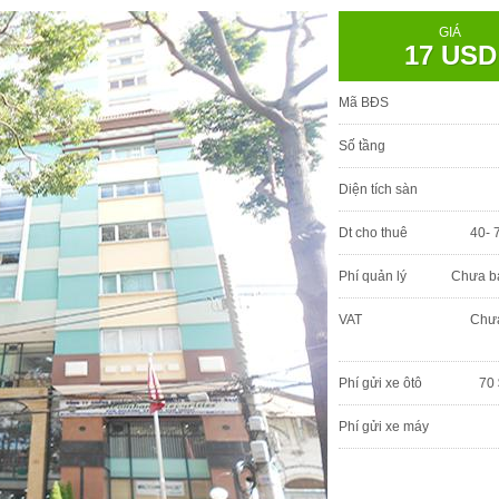
GIÁ
17 USD
Mã BĐS
Số tầng
Diện tích sàn
Dt cho thuê
40- 
Phí quản lý
Chưa b
VAT
Chư
Phí gửi xe ôtô
70 
Phí gửi xe máy