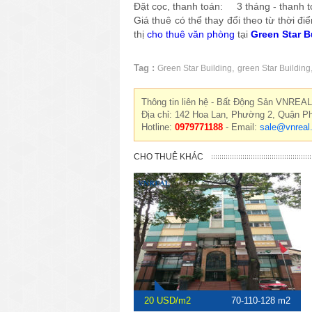
Đặt cọc, thanh toán: 3 tháng - thanh t
Giá thuê có thể thay đổi theo từ thời đ
thị
cho thuê văn phòng
tại
Green Star B
Tag :
,
Green Star Building
green Star Building
Thông tin liên hệ - Bất Động Sản VNREAL
Địa chỉ: 142 Hoa Lan, Phường 2, Quận P
Hotline:
0979771188
- Email:
sale@vnreal
CHO THUÊ KHÁC
20 USD/m2
70-110-128 m2