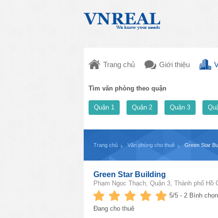
Trang chủ
Giới thiệu
V
Tìm văn phòng theo quận
Quận 1
Quận 2
Quận 3
Quậ
Trang chủ
Văn phòng cho thuê
Green Star Bu
Green Star Building
Phạm Ngọc Thạch, Quận 3, Thành phố Hồ C
5
/5 -
2
Bình chọn
Đang cho thuê