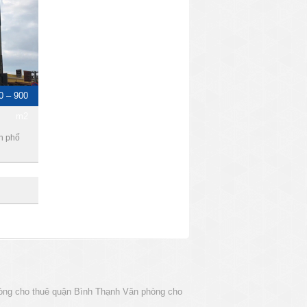
0 – 900
m2
h phố
òng cho thuê quận Bình Thạnh
Văn phòng cho