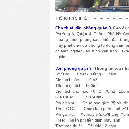
THÔNG TIN CHI TIẾT
Cho thuê văn phòng quận 3
,
Cao ốc 
Phường 6,
Quận 3
, Thành Phố Hồ Ch
thoáng, theo phong cách hiện đại, tran
máy phát điện dự phòng tự động đảm bảo
chuyên nghiệp, an ninh yên tĩnh...
Gre
nghiệp.
Văn phòng quận 3
-
Thông tin tòa nh
Số tầng: 1 trệt - 8 tầng - 1 hầm
Diện tích sàn: 110m2
Tổng diện tích: 900m2
Diện tích cho thuê: 40m2 - 70m2 - 110
Giá thuê: 17 USD/m2
Phí dịch vụ: Chưa bao gồm 3$ phí dị
Thuế GTGT: Chưa bao gồm thuế VAT
Phí gửi xe: Xe máy 7 $/xe/tháng; Xe hơ
Free: MIễn phí tiền điện máy lạnh
Thời hạn thuê: Tối thiểu 2 năm