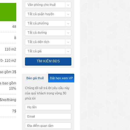
Văn phòng cho thuê
Tất cả quận huyện
Tất cả phường
48
Tất cả đường
8
Tất cả diện tích
110 m2
Tất cả giá
70- 110 m2
ao gồm 3$
Báo giá thuê
Đặt hẹn xem VP
a bao gồm
Chúng tôi sẽ trả lời yêu cầu này
10%
của quý khách trong vòng 30
phút tới
$/xe/tháng
7$