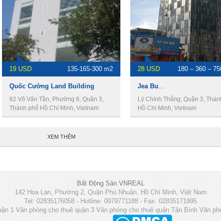
19 USD
135-165-300 m2
28 USD
180 – 360 – 75
Quốc Cường Land Building
Jea Building, cho thuê văn phòng Quận 3
82 Võ Văn Tần, Phường 6, Quận 3,
Lý Chính Thắng, Quận 3, Thàn
Thành phố Hồ Chí Minh, Vietnam
Hồ Chí Minh, Vietnam
XEM THÊM
Bất Động Sản VNREAL
142 Hoa Lan, Phường 2, Quận Phú Nhuận, Hồ Chí Minh, Việt Nam
Tel: 02835176058 - Hotline: 0979771188 - Fax: 02835171995
uận 1
Văn phòng cho thuê quận 3
Văn phòng cho thuê quận Tân Bình
Văn ph