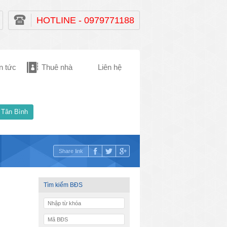
HOTLINE - 0979771188
n tức
Thuê nhà
Liên hệ
 Tân Bình
Share link
Tìm kiếm BĐS