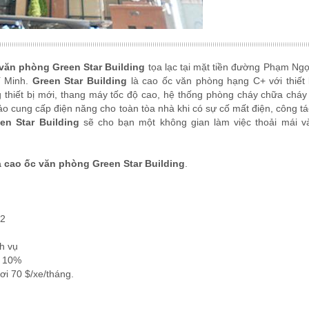
văn phòng Green Star Building
tọa lạc tại mặt tiền đường Phạm Ng
í Minh.
Green Star Building
là cao ốc văn phòng hạng C+ với thiết
g thiết bị mới, thang máy tốc độ cao, hệ thống phòng cháy chữa cháy
 cung cấp điện năng cho toàn tòa nhà khi có sự cố mất điện, công tá
en Star Building
sẽ cho bạn một không gian làm việc thoải mái v
à cao ốc văn phòng Green Star Building
.
m2
ch vụ
 10%
i 70 $/xe/tháng.