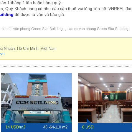
oán 1 tháng 1 lần hoặc hàng quý.
iểm, Quý Khách hàng có nhu cầu cần thuê vui lòng liên hệ: VNREAL đại 
uilding
để được tư vấn và báo giá.
,
,
,
cao ốc văn phòng Green Star Building
cao oc van phong Green Star Building
hú Nhuận, Hồ Chí Minh, Việt Nam
.vn
14 USD/m2
45 -64-110 m2
0 USD