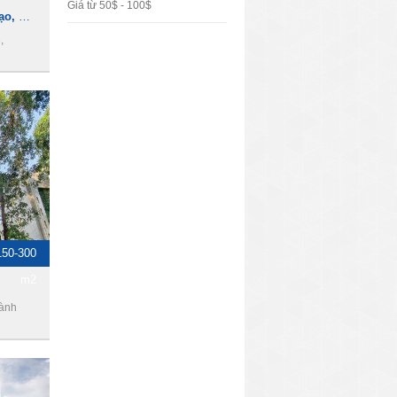
Giá từ 50$ - 100$
Cho thuê Hội trường, đào tạo, hội họp, hội thảo ngay trung tâm Quận 3
,
150-300
m2
hành