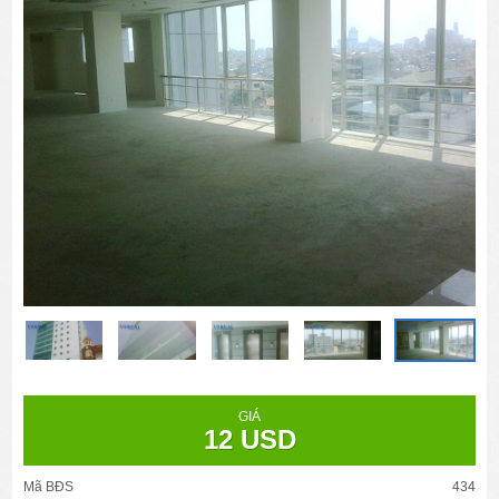
GIÁ
12 USD
Mã BĐS
434