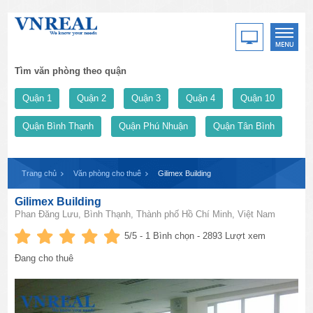
Tìm văn phòng theo quận
Quận 1
Quận 2
Quận 3
Quận 4
Quận 10
Quận Bình Thạnh
Quận Phú Nhuận
Quận Tân Bình
Trang chủ
Văn phòng cho thuê
Gilimex Building
Gilimex Building
Phan Đăng Lưu, Bình Thạnh, Thành phố Hồ Chí Minh, Việt Nam
5
/5 -
1
Bình chọn - 2893 Lượt xem
Đang cho thuê