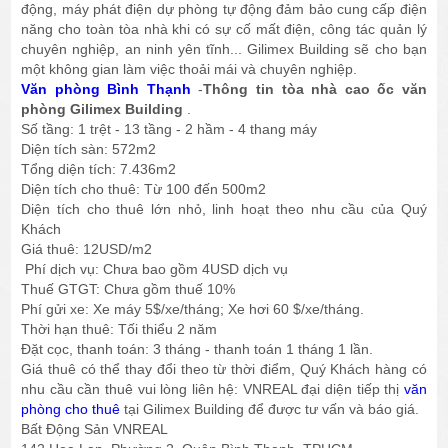
động, máy phát điện dự phòng tự động đảm bảo cung cấp điện
năng cho toàn tòa nhà khi có sự cố mất điện, công tác quản lý
chuyên nghiệp, an ninh yên tĩnh... Gilimex Building sẽ cho bạn
một không gian làm việc thoải mái và chuyên nghiệp.
Văn phòng Bình Thạnh
-
Thông tin tòa nhà cao ốc văn
phòng Gilimex Building
.
Số tầng: 1 trệt - 13 tầng - 2 hầm - 4 thang máy
Diện tích sàn: 572m2
Tổng diện tích: 7.436m2
Diện tích cho thuê: Từ 100 đến 500m2
Diện tích cho thuê lớn nhỏ, linh hoạt theo nhu cầu của Quý
Khách
Giá thuê: 12USD/m2
Phí dịch vụ: Chưa bao gồm 4USD dịch vụ
Thuế GTGT: Chưa gồm thuế 10%
Phí gửi xe: Xe máy 5$/xe/tháng; Xe hơi 60 $/xe/tháng.
Thời hạn thuê: Tối thiểu 2 năm
Đặt cọc, thanh toán: 3 tháng - thanh toán 1 tháng 1 lần.
Giá thuê có thể thay đổi theo từ thời điểm, Quý Khách hàng có
nhu cầu cần thuê vui lòng liên hệ: VNREAL đại diện tiếp thị
văn
phòng cho thuê
tại Gilimex Building để được tư vấn và báo giá.
Bất Động Sản VNREAL