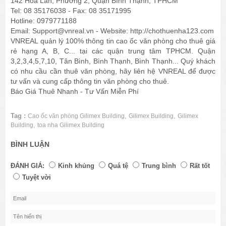
142 Hoa Lan, Phường 2, Quận Bình Thạnh, TPHCM
Tel: 08 35176038 - Fax: 08 35171995
Hotline: 0979771188
Email: Support@vnreal.vn - Website: http://chothuenha123.com
VNREAL quản lý 100% thông tin cao ốc văn phòng cho thuê giá
rẻ hạng A, B, C... tại các quận trung tâm TPHCM. Quận
3,2,3,4,5,7,10, Tân Bình, Bình Thạnh, Bình Thạnh... Quý khách
có nhu cầu cần thuê văn phòng, hãy liên hệ VNREAL để được
tư vấn và cung cấp thông tin văn phòng cho thuê.
Báo Giá Thuê Nhanh - Tư Vấn Miễn Phí
Tag :
,
,
Cao ốc văn phòng Gilimex Building
Gilimex Building
Gilimex
,
Building
toa nha Gilimex Building
BÌNH LUẬN
ĐÁNH GIÁ:
Kinh khủng
Quá tệ
Trung bình
Rất tốt
Tuyệt vời