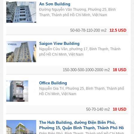
An Sơn Building
Đường Nguyễn Văn Thương, Phường 25, Bình
Thạnh, Thành phố Hồ Chí Minh, Việt Nam
50-60-78-110-200 m2
12.5 USD
Saigon View Building
Nguyễn Cửu Vân, phường 17, Bình Thạnh, Thành
phố Hồ Chí Minh, Việt Nam
150-300-500-1000-2000 m2
18 USD
Office Building
Nguyễn Gia Trí, Phường 25, Bình Thạnh, Thành phố
Hồ Chí Minh, Việt Nam
50-70-140 m2
10 USD
The Hub Building, đường Điện Biên Phủ,
Phường 15, Quận Bình Thạnh, Thành Phố Hồ
Chí Minh
Điện Biên Phủ, Bình Thạnh, Thành phố Hồ Chí Minh,