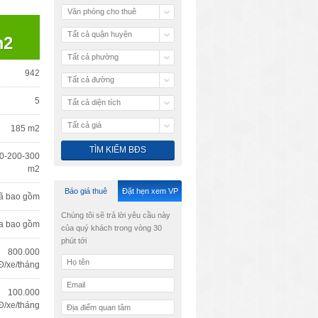
Văn phòng cho thuê
Tất cả quận huyện
m2
Tất cả phường
942
Tất cả đường
5
Tất cả diện tích
Tất cả giá
185 m2
0-200-300
m2
Báo giá thuê
Đặt hẹn xem VP
ã bao gồm
Chúng tôi sẽ trả lời yêu cầu này
a bao gồm
của quý khách trong vòng 30
phút tới
800.000
/xe/tháng
100.000
/xe/tháng