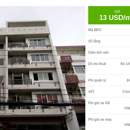
GIÁ
13 USD/
Mã BĐS
Số tầng
Diện tích sàn
Dt cho thuê
80-10
Phí quản lý
Đ
VAT
Chư
Phí gửi xe ôtô
VNĐ
Phí gửi xe máy
VNĐ