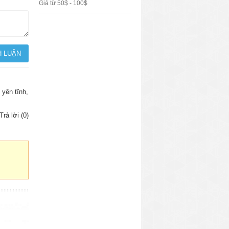
Giá từ 50$ - 100$
 yên tĩnh,
Trả lời (0)