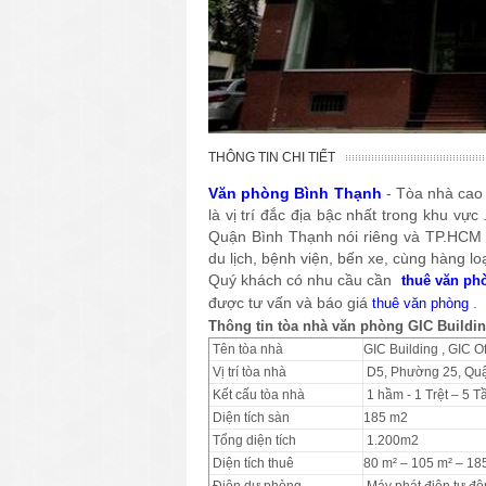
THÔNG TIN CHI TIẾT
Văn phòng Bình Thạnh
- Tòa nhà cao
là vị trí đắc địa bậc nhất trong khu vự
Quận Bình Thạnh nói riêng và TP.HCM n
du lịch, bệnh viện, bến xe, cùng hàng lo
Quý khách có nhu cầu cần
thuê văn ph
được tư vấn và báo giá
.
thuê văn phòng
Thông tin tòa nhà văn phòng GIC
Buildin
Tên tòa nhà
GIC Building , GIC Of
Vị trí tòa nhà
D5, Phường 25, Quậ
Kết cấu tòa nhà
1 hầm - 1 Trệt – 5 
Diện tích sàn
185 m2
Tổng diện tích
1.200m2
Diện tích thuê
80 m² – 105 m² – 18
Điện dự phòng
Máy phát điện tự độ