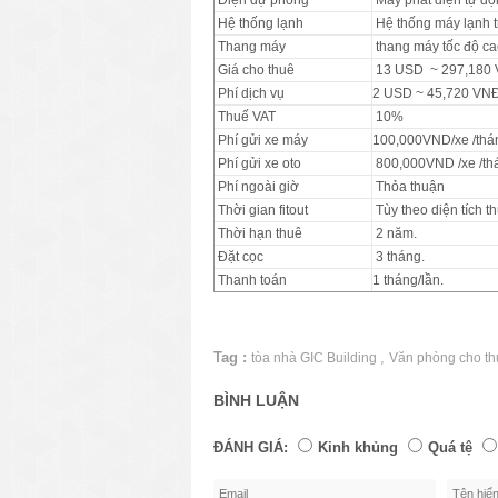
Hệ thống lạnh
Hệ thống máy lạnh t
Thang máy
thang máy tốc độ ca
Giá cho thuê
13 USD ~ 297,180 
Phí dịch vụ
2 USD ~ 45,720 VNĐ
Thuế VAT
10%
Phí gửi xe máy
100,000VND/xe /thá
Phí gửi xe oto
800,000VND /xe /tha
Phí ngoài giờ
Thỏa thuận
Thời gian fitout
Tùy theo diện tích t
Thời hạn thuê
2 năm.
Đặt cọc
3 tháng.
Thanh toán
1 tháng/lần.
Tag :
,
tòa nhà GIC Building
Văn phòng cho t
BÌNH LUẬN
ĐÁNH GIÁ:
Kinh khủng
Quá tệ