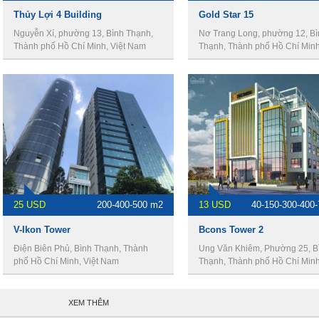
Thủy Lợi 4 Building
Gold Star 15
Nguyễn Xí, phường 13, Bình Thạnh,
Nơ Trang Long, phường 12, Bì
Thành phố Hồ Chí Minh, Việt Nam
Thạnh, Thành phố Hồ Chí Minh,
Nam
25 USD
200-400-500 m2
13 USD
40-150-300-400
V-Ikon Tower
Bcons Tower 2
Điện Biên Phủ, Bình Thạnh, Thành
Ung Văn Khiêm, Phường 25, B
phố Hồ Chí Minh, Việt Nam
Thạnh, Thành phố Hồ Chí Minh,
Nam
XEM THÊM