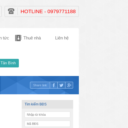
HOTLINE - 0979771188
n tức
Thuê nhà
Liên hệ
 Tân Bình
Share link
Tìm kiếm BĐS