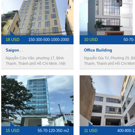
18 USD
150-300-500-1000-2000
10 USD
50-70
m2
Saigon View Building
Office Building
Nguyễn Cửu Vân, phường 17, Bình
Nguyễn Gia Trí, Phường 25, B
Thạnh, Thành phố Hồ Chí Minh, Việt
Thạnh, Thành phố Hồ Chí Minh,
Nam
Nam
15 USD
55-70-120-350 m2
11 USD
400-800-