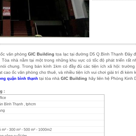
 ốc văn phòng
GIC Building
tọa lạc tại đường D5 Q.Bình Thạnh Đây 
c . Tòa nhà nằm tại một trong những khu vực có tốc độ phát triển rất 
ói chung. Trong bán kính 1km có đầy đủ các tiện ích xã hội: trường
ạt cao ốc văn phòng cho thuê, và nhiều tiện ích vui chơi giải trí đi kè
tại tòa nhà
GIC Building
hãy liên hệ Phòng Kinh
òng quận bình thạnh
g :
fice
n Bình Thạnh , tphcm
Tầng
5 m² - 300 m² - 500 m² - 1000m2
ng công suất lớn.