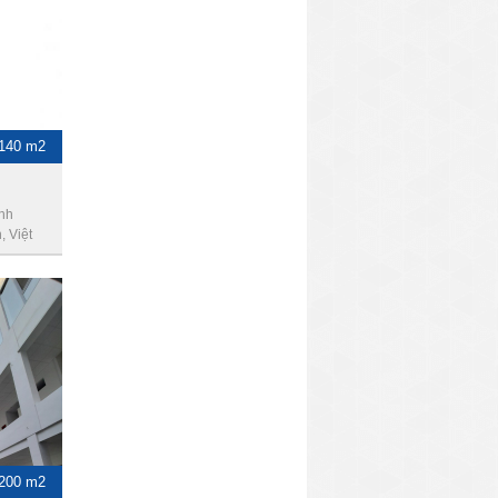
-140 m2
ình
 Việt
1200 m2