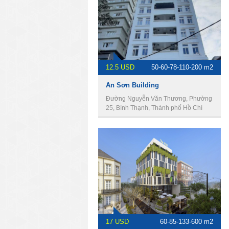
12.5 USD
50-60-78-110-200 m2
An Sơn Building
Đường Nguyễn Văn Thương, Phường
25, Bình Thạnh, Thành phố Hồ Chí
Minh, Việt Nam
17 USD
60-85-133-600 m2