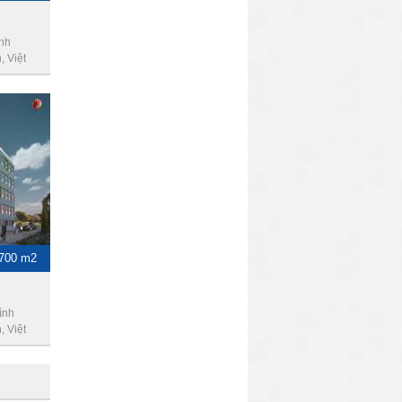
nh
 Việt
-700 m2
ình
 Việt