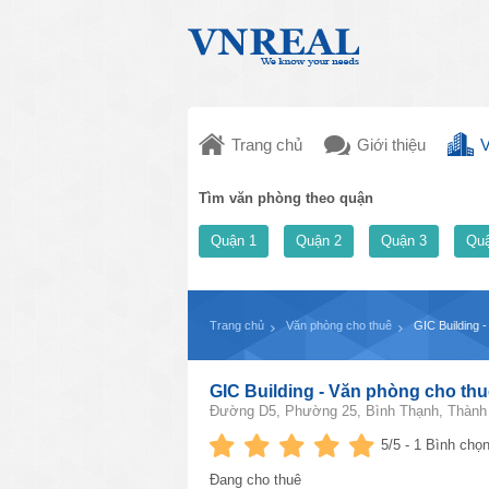
Trang chủ
Giới thiệu
V
Tìm văn phòng theo quận
Quận 1
Quận 2
Quận 3
Quậ
Trang chủ
Văn phòng cho thuê
GIC Building 
GIC Building - Văn phòng cho th
Đường D5, Phường 25, Bình Thạnh, Thành 
5
/5 -
1
Bình chọn
Đang cho thuê