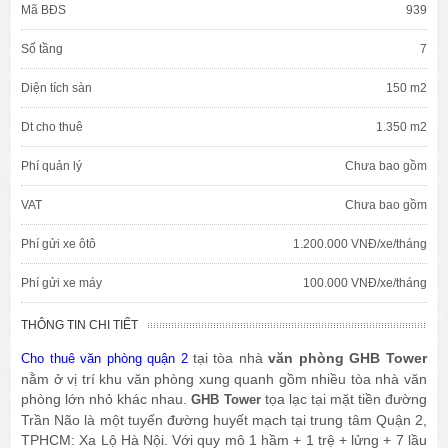
Mã BĐS
939
Số tầng
7
Diện tích sàn
150 m2
Dt cho thuê
1.350 m2
Phí quản lý
Chưa bao gồm
VAT
Chưa bao gồm
Phí gửi xe ôtô
1.200.000 VNĐ/xe/tháng
Phí gửi xe máy
100.000 VNĐ/xe/tháng
THÔNG TIN CHI TIẾT
tại tòa nhà
văn phòng GHB Tower
Cho thuê văn phòng quận 2
nằm ở vị trí khu văn phòng xung quanh gồm nhiều tòa nhà văn
phòng lớn nhỏ khác nhau.
tọa lạc tại mặt tiền đường
GHB Tower
Trần Não là một tuyến đường huyết mạch tại trung tâm Quận 2,
TPHCM: Xa Lộ Hà Nội. Với quy mô 1 hầm + 1 trệ + lửng + 7 lầu