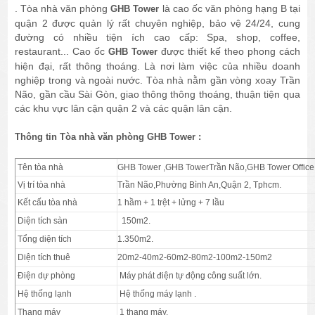
. Tòa nhà văn phòng
là cao ốc văn phòng hạng B tại
GHB Tower
quận 2 được quản lý rất chuyên nghiệp, bảo vệ 24/24, cung
đường có nhiều tiện ích cao cấp: Spa, shop, coffee,
restaurant... Cao ốc
được thiết kế theo phong cách
GHB Tower
hiện đại, rất thông thoáng. Là nơi làm việc của nhiều doanh
nghiệp trong và ngoài nước. Tòa nhà nằm gần vòng xoay Trần
Não, gần cầu Sài Gòn, giao thông thông thoáng, thuận tiện qua
các khu vực lân cận quận 2 và các quận lân cận.
Thông tin Tòa nhà văn phòng GHB Tower :
Tên tòa nhà
GHB Tower ,GHB TowerTrần Não,GHB Tower Office
Vị trí tòa nhà
Trần Não,Phường Bình An,Quận 2, Tphcm.
Kết cấu tòa nhà
1 hầm + 1 trệt + lửng + 7 lầu
Diện tích sàn
150m2.
Tổng diện tích
1.350m2.
Diện tích thuê
20m2-40m2-60m2-80m2-100m2-150m2
Điện dự phòng
Máy phát điện tự động công suất lớn.
Hệ thống lạnh
Hệ thống máy lạnh .
Thang máy
1 thang máy.