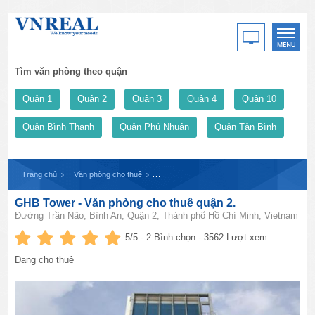
Tìm văn phòng theo quận
Quận 1
Quận 2
Quận 3
Quận 4
Quận 10
Quận Bình Thạnh
Quận Phú Nhuận
Quận Tân Bình
Trang chủ
Văn phòng cho thuê
GHB Tower - Văn phòng cho thuê quận 2.
GHB Tower - Văn phòng cho thuê quận 2.
Đường Trần Não, Bình An, Quận 2, Thành phố Hồ Chí Minh, Vietnam
5
/5 -
2
Bình chọn - 3562 Lượt xem
Đang cho thuê