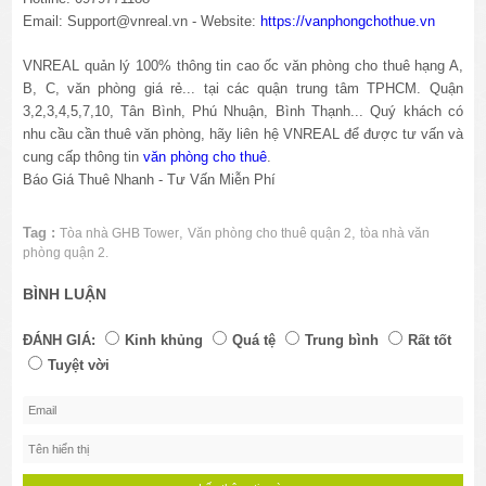
Email: Support@vnreal.vn - Website:
https://vanphongchothue.vn
VNREAL quản lý 100% thông tin cao ốc văn phòng cho thuê hạng A,
B, C, văn phòng giá rẻ... tại các quận trung tâm TPHCM. Quận
3,2,3,4,5,7,10, Tân Bình, Phú Nhuận, Bình Thạnh... Quý khách có
nhu cầu cần thuê văn phòng, hãy liên hệ VNREAL để được tư vấn và
cung cấp thông tin
văn phòng cho thuê
.
Báo Giá Thuê Nhanh - Tư Vấn Miễn Phí
Tag :
,
,
Tòa nhà GHB Tower
Văn phòng cho thuê quận 2
tòa nhà văn
phòng quận 2.
BÌNH LUẬN
ĐÁNH GIÁ:
Kinh khủng
Quá tệ
Trung bình
Rất tốt
Tuyệt vời