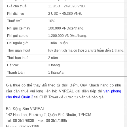
Giá cho thuê
11 USD ~ 249.590 VNĐ.
Phí dịch vụ
2
USD ~ 45.380 VNĐ.
Thuế VAT
10%
Phí gửi xe máy
100.000 VND/xe/tháng.
Phí gửi xe oto
1.200.000 VND/xe/tháng.
Phí ngoài giờ
Thỏa Thuận
Thời gian fitout
Tùy diên tích mà có thời giá từ 2 tuần đến 1 tháng.
Thời hạn thuê
2 năm.
Đặt cọc
3 tháng.
Thanh toán
1 tháng/lần.
Giá thuê có thể thay đổi theo từ thời điểm, Quý Khách hàng có nhu
cầu cần thuê vui lòng liên hệ: VNREAL đại diện tiếp thị
văn phòng
cho thuê Quận 2
tại GHB Tower để được tư vấn và báo giá.
Bất Động Sản VNREAL
142 Hoa Lan, Phường 2, Quận Phú Nhuận, TPHCM
Tel: 08 35176038 - Fax: 08 35171995
Hotline: 0979771188