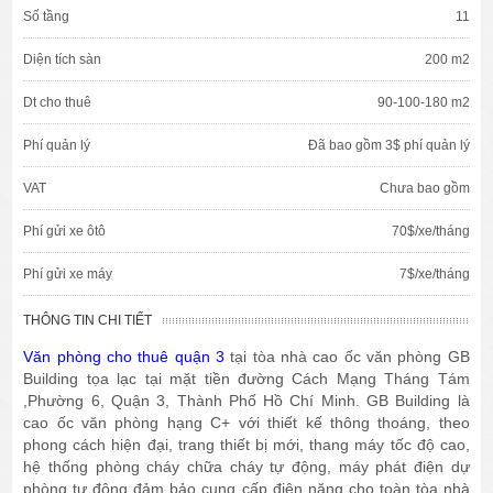
Số tầng
11
Diện tích sàn
200 m2
Dt cho thuê
90-100-180 m2
Phí quản lý
Đã bao gồm 3$ phí quản lý
VAT
Chưa bao gồm
Phí gửi xe ôtô
70$/xe/tháng
Phí gửi xe máy
7$/xe/tháng
THÔNG TIN CHI TIẾT
Văn phòng cho thuê quận 3
tại tòa nhà cao ốc văn phòng GB
Building tọa lạc tại mặt tiền đường Cách Mạng Tháng Tám
,Phường 6, Quận 3, Thành Phố Hồ Chí Minh. GB Building là
cao ốc văn phòng hạng C+ với thiết kế thông thoáng, theo
phong cách hiện đại, trang thiết bị mới, thang máy tốc độ cao,
hệ thống phòng cháy chữa cháy tự động, máy phát điện dự
phòng tự động đảm bảo cung cấp điện năng cho toàn tòa nhà