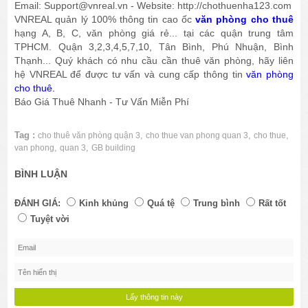
Email: Support@vnreal.vn - Website: http://chothuenha123.com
VNREAL quản lý 100% thông tin cao ốc
văn phòng cho thuê
hạng A, B, C, văn phòng giá rẻ... tại các quận trung tâm
TPHCM. Quận 3,2,3,4,5,7,10, Tân Bình, Phú Nhuận, Bình
Thạnh... Quý khách có nhu cầu cần thuê văn phòng, hãy liên
hệ VNREAL để được tư vấn và cung cấp thông tin
văn phòng
cho thuê.
Báo Giá Thuê Nhanh - Tư Vấn Miễn Phí
Tag :
,
,
,
cho thuê văn phòng quận 3
cho thue van phong quan 3
cho thue
,
,
van phong
quan 3
GB building
BÌNH LUẬN
ĐÁNH GIÁ:
Kinh khủng
Quá tệ
Trung bình
Rất tốt
Tuyệt vời