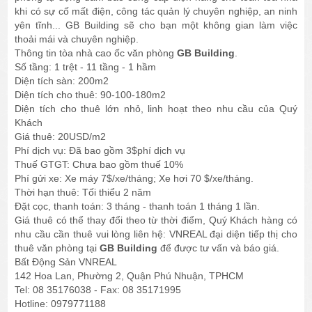
khi có sự cố mất điện, công tác quản lý chuyên nghiệp, an ninh
yên tĩnh... GB Building sẽ cho bạn một không gian làm việc
thoải mái và chuyên nghiệp.
Thông tin tòa nhà cao ốc văn phòng
GB Building
.
Số tầng: 1 trệt - 11 tầng - 1 hầm
Diện tích sàn: 200m2
Diện tích cho thuê: 90-100-180m2
Diện tích cho thuê lớn nhỏ, linh hoạt theo nhu cầu của Quý
Khách
Giá thuê: 20USD/m2
Phí dịch vụ: Đã bao gồm 3$phí dịch vụ
Thuế GTGT: Chưa bao gồm thuế 10%
Phí gửi xe: Xe máy 7$/xe/tháng; Xe hơi 70 $/xe/tháng.
Thời hạn thuê: Tối thiểu 2 năm
Đặt cọc, thanh toán: 3 tháng - thanh toán 1 tháng 1 lần.
Giá thuê có thể thay đổi theo từ thời điểm, Quý Khách hàng có
nhu cầu cần thuê vui lòng liên hệ: VNREAL đại diện tiếp thị cho
thuê văn phòng tại
GB Building
để được tư vấn và báo giá.
Bất Động Sản VNREAL
142 Hoa Lan, Phường 2, Quận Phú Nhuận, TPHCM
Tel: 08 35176038 - Fax: 08 35171995
Hotline: 0979771188