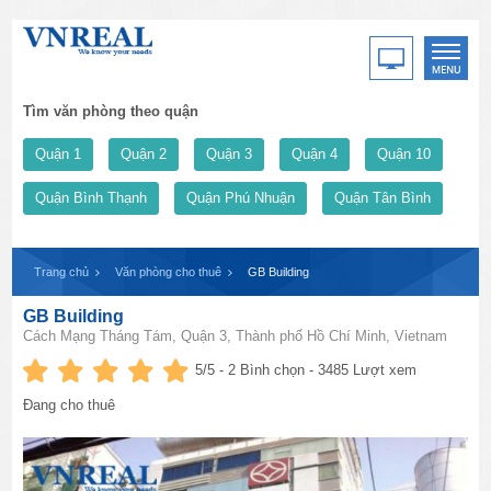
Tìm văn phòng theo quận
Quận 1
Quận 2
Quận 3
Quận 4
Quận 10
Quận Bình Thạnh
Quận Phú Nhuận
Quận Tân Bình
Trang chủ
Văn phòng cho thuê
GB Building
GB Building
Cách Mạng Tháng Tám, Quận 3, Thành phố Hồ Chí Minh, Vietnam
5
/5 -
2
Bình chọn - 3485 Lượt xem
Đang cho thuê