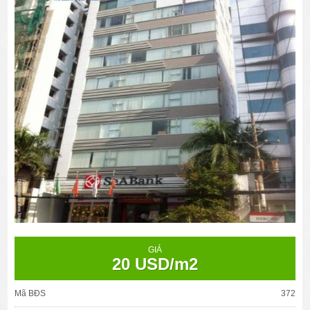
GIÁ
20 USD/m2
Mã BĐS
372