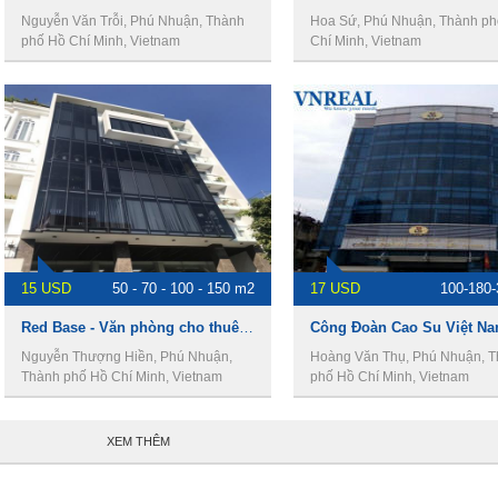
Nguyễn Văn Trỗi, Phú Nhuận, Thành
Hoa Sứ, Phú Nhuận, Thành ph
phố Hồ Chí Minh, Vietnam
Chí Minh, Vietnam
15 USD
50 - 70 - 100 - 150 m2
17 USD
100-180
Red Base - Văn phòng cho thuê quận phú nhuận
Nguyễn Thượng Hiền, Phú Nhuận,
Hoàng Văn Thụ, Phú Nhuận, 
Thành phố Hồ Chí Minh, Vietnam
phố Hồ Chí Minh, Vietnam
XEM THÊM