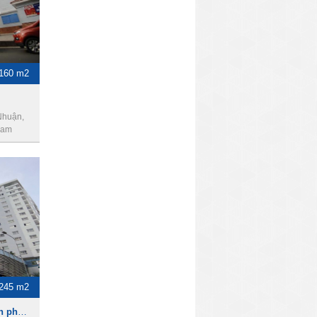
160 m2
Nhuận,
Nam
- 245 m2
PN Techcons Building - Văn phòng cho thuê quận phú nhuận