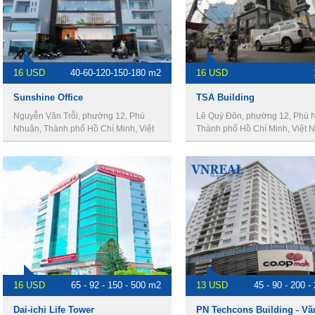
16 USD
40-60-120-150-180 m2
16 USD
Sunshine Office
TSA Building
Nguyễn Văn Trỗi, phường 12, Phú
Lê Quý Đôn, phường 12, Phú 
Nhuận, Thành phố Hồ Chí Minh, Việt
Thành phố Hồ Chí Minh, Việt 
Nam
16 USD
65 - 92 - 150 - 500 m2
13 USD
45 - 90 - 200 
Dai-ichi Life Tower