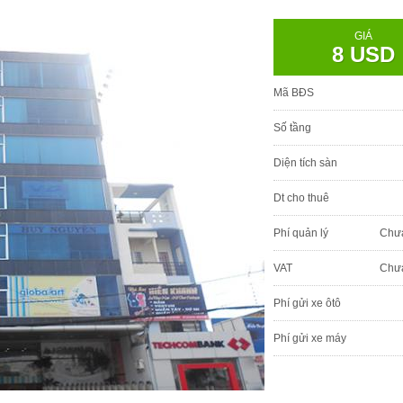
GIÁ
8 USD
Mã BĐS
Số tầng
Diện tích sàn
Dt cho thuê
Phí quản lý
Chư
VAT
Chư
Phí gửi xe ôtô
Phí gửi xe máy