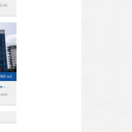
ố Hồ
-360 m2
Công Đoàn Cao Su Việt Nam - Văn phòng cho thuê quận phú nhuận
Thành