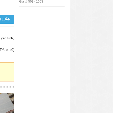
Giá từ 50$ - 100$
 yên tĩnh,
Trả lời (0)