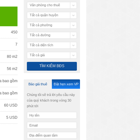
Văn phòng cho thuê
Tất cả quận huyện
Tất cả phường
450
Tất cả đường
7
Tất cả diện tích
Tất cả giá
80 m2
56 m2
a bao gồm
Báo giá thuê
Đặt hẹn xem VP
a bao gồm
Chúng tôi sẽ trả lời yêu cầu này
của quý khách trong vòng 30
60 USD
phút tới
5 USD