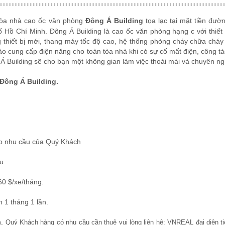
tòa nhà cao ốc văn phòng
Đông Á Building
tọa lạc tại mặt tiền đư
ồ Chí Minh. Đông Á Building là cao ốc văn phòng hạng c với thiết
g thiết bị mới, thang máy tốc độ cao, hệ thống phòng cháy chữa cháy
 cung cấp điện năng cho toàn tòa nhà khi có sự cố mất điện, công tá
 Á Building sẽ cho bạn một không gian làm việc thoải mái và chuyên n
 Đông Á Building
.
theo nhu cầu của Quý Khách
vụ
60 $/xe/tháng.
n 1 tháng 1 lần.
ểm, Quý Khách hàng có nhu cầu cần thuê vui lòng liên hệ: VNREAL đại diện ti