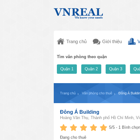
Trang chủ
Giới thiệu
V
Tìm văn phòng theo quận
Quận 1
Quận 2
Quận 3
Quậ
Trang chủ
Văn phòng cho thuê
Đông Á Buildi
Đông Á Building
Hoàng Văn Thụ, Thành phố Hồ Chí Minh, V
5
/5 -
1
Bình chọn
Đang cho thuê