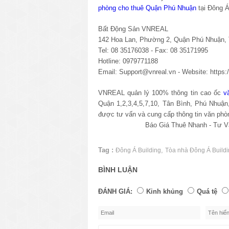
phòng cho thuê Quận Phú Nhuận
tại Đông Á
Bất Động Sản VNREAL
142 Hoa Lan, Phường 2, Quận Phú Nhuận
Tel: 08 35176038 - Fax: 08 35171995
Hotline: 0979771188
Email: Support@vnreal.vn - Website:
https
VNREAL quản lý 100% thông tin cao ốc
v
Quận 1,2,3,4,5,7,10, Tân Bình, Phú Nhuậ
được tư vấn và cung cấp thông tin văn phò
Báo Giá Thuê Nhanh - Tư Vấn 
Tag :
,
Đông Á Building
Tòa nhà Đông Á Build
BÌNH LUẬN
ĐÁNH GIÁ:
Kinh khủng
Quá tệ