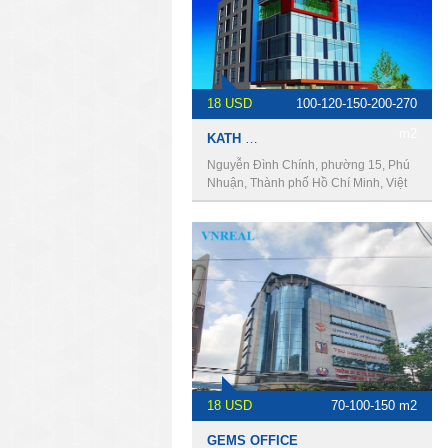
18 USD
100-120-150-200-270
m2
KATH BUILDING
Nguyễn Đình Chính, phường 15, Phú
Nhuận, Thành phố Hồ Chí Minh, Việt
Nam
18 USD
70-100-150 m2
GEMS OFFICE