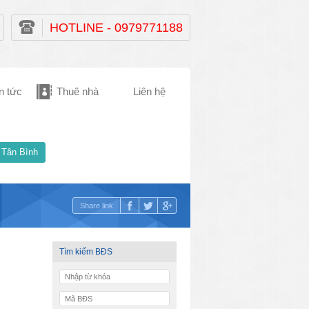
HOTLINE - 0979771188
n tức
Thuê nhà
Liên hệ
 Tân Bình
Share link
Tìm kiếm BĐS