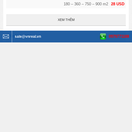
180 – 360 – 750 – 900 m2
28 USD
XEM THÊM
0979771188
Tìm kiếm BĐS
sale@vnreal.vn
Văn phòng cho thuê
Tất cả quận huyện
Tất cả phường
Tất cả đường
Tất cả diện tích
Tất cả giá