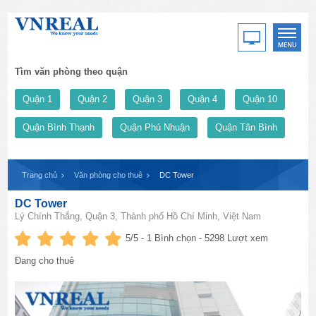
Tìm văn phòng theo quận
Quận 1
Quận 2
Quận 3
Quận 4
Quận 10
Quận Bình Thạnh
Quận Phú Nhuận
Quận Tân Bình
Trang chủ
Văn phòng cho thuê
DC Tower
DC Tower
Lý Chính Thắng, Quận 3, Thành phố Hồ Chí Minh, Việt Nam
5
/5 -
1
Bình chọn - 5298 Lượt xem
Đang cho thuê