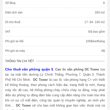
Số tầng
8
Diện tích sàn
350 m2
Dt cho thuê
17- 84- 100 m2
VAT
Đã bao gồm
Phí gửi xe ôtô
100$/xe/tháng
Phí gửi xe máy
6$
THÔNG TIN CHI TIẾT
Cho thuê văn phòng quận 3
,
Cao ốc văn phòng DC Tower
tọa
lạc tại mặt tiền đường Lý Chính Thắng, Phường 7, Quận 3, Thành
Phố Hồ Chí Minh.
DC Tower
là cao ốc văn phòng hạng C+ với thiết
kế thông thoáng, theo phong cách hiện đại, trang thiết bị mới, thang
máy tốc độ cao, hệ thống phòng cháy chữa cháy tự động, máy phát
điện dự phòng tự động đảm bảo cung cấp điện năng cho toàn tòa nhà
khi có sự cố mất điện, công tác quản lý chuyên nghiệp, an ninh yên
tĩnh...
DC Tower
sẽ cho bạn một không gian làm việc thoải mái và