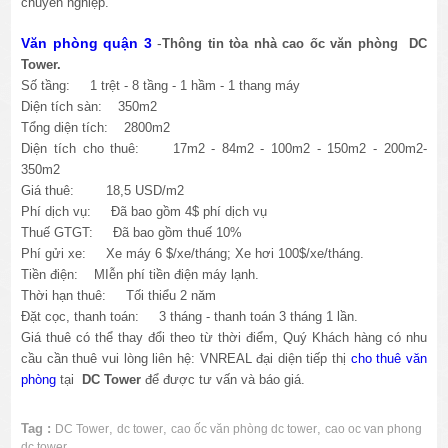
chuyên nghiệp.
Văn phòng quận 3
-
Thông tin tòa nhà cao ốc văn phòng DC
Tower.
Số tầng: 1 trệt - 8 tầng - 1 hầm - 1 thang máy
Diện tích sàn: 350m2
Tổng diện tích: 2800m2
Diện tích cho thuê: 17m2 - 84m2 - 100m2 - 150m2 - 200m2-
350m2
Giá thuê: 18,5 USD/m2
Phí dịch vụ: Đã bao gồm 4$ phí dịch vụ
Thuế GTGT: Đã bao gồm thuế 10%
Phí gửi xe: Xe máy 6 $/xe/tháng; Xe hơi 100$/xe/tháng.
Tiền điện: MIễn phí tiền điện máy lạnh.
Thời hạn thuê: Tối thiểu 2 năm
Đặt cọc, thanh toán: 3 tháng - thanh toán 3 tháng 1 lần.
Giá thuê có thể thay đổi theo từ thời điểm, Quý Khách hàng có nhu
cầu cần thuê vui lòng liên hệ: VNREAL đại diện tiếp thị
cho thuê văn
phòng
tại
DC Tower
để được tư vấn và báo giá.
Tag :
,
,
,
DC Tower
dc tower
cao ốc văn phòng dc tower
cao oc van phong
dc tower