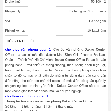
Dt cho thuê
50-100 m2
Phí quản lý
Đã bao gồm 3$ phí quản lý
VAT
Đã bao gồm
Phí gửi xe máy
10 $/xe/tháng
THÔNG TIN CHI TIẾT
cho thuê văn phòng quận 1
, Cao ốc văn phòng
Dakao Center
Office
tọa lạc tại mặt tiền đường
Mạc Đĩnh Chi, Phường Đa Kao
,
Quận 1, Thành Phố Hồ Chí Minh.
Dakao Center Office
là cao ốc văn
phòng hạng C với thiết kế thông thoáng, theo phong cách hiện đại,
trang thiết bị mới, thang máy tốc độ cao, hệ thống phòng cháy chữa
cháy tự động, máy phát điện dự phòng tự động đảm bảo cung cấp
điện năng cho toàn tòa nhà khi có sự cố mất điện, công tác quản lý
chuyên nghiệp, an ninh yên tĩnh...
Dakao Center Office
sẽ cho bạn
một không gian làm việc thoải mái và chuyên nghiệp.
cho thuê văn phòng quận 1
Thông tin tòa nhà cao ốc văn phòng
Dakao Center Office
.
Số tầng: 1 trệt - 6 tầng - 1 hầm - 2 thang máy