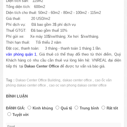
Diện tích sàn: 115m2
Tổng diện tích: 600m2
Diện tích cho thuê: 50m2 - 60m2 - 80m2 - 100m2 - 115m2
Giá thuê: 20 USD/m2
Phí dịch vụ: Đã bao gồm 3$ phí dịch vụ
Thuế GTGT: Đã bao gồm thuế 10%
Phí gửi xe: Xe máy 10$/xe/tháng; Xe hơi $/xe/tháng.
Thời hạn thuê: Tối thiểu 2 năm
Đặt cọc, thanh toán: 3 tháng - thanh toán 1 tháng 1 lần.
văn phòng quận 1
, Giá thuê có thể thay đổi theo từ thời điểm, Quý
Khách hàng có nhu cầu cần thuê vui lòng liên hệ: VNREAL đại diện
tiếp thị tại
Dakao Center Office
để được tư vấn và báo giá.
Tag :
,
,
Dakao Center Office Building
dakao center office
cao ốc văn
,
phòng dakao center office
cao oc van phong dakao center office
BÌNH LUẬN
ĐÁNH GIÁ:
Kinh khủng
Quá tệ
Trung bình
Rất tốt
Tuyệt vời