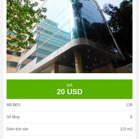
GIÁ
20 USD
Mã BĐS
139
Số tầng
6
Diện tích sàn
115 m2