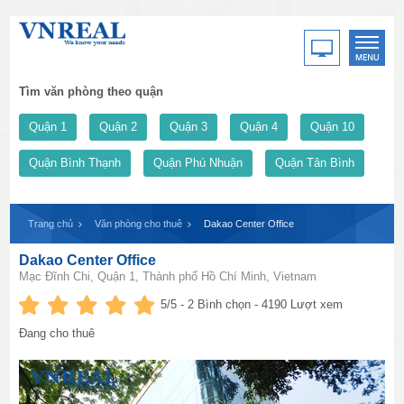
Tìm văn phòng theo quận
Quận 1
Quận 2
Quận 3
Quận 4
Quận 10
Quận Bình Thạnh
Quận Phú Nhuận
Quận Tân Bình
Trang chủ
Văn phòng cho thuê
Dakao Center Office
Dakao Center Office
Mạc Đĩnh Chi, Quận 1, Thành phố Hồ Chí Minh, Vietnam
5
/5 -
2
Bình chọn - 4190 Lượt xem
Đang cho thuê