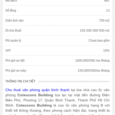
Mã BĐS
881
Số tầng
13
Diện tích sàn
700 m2
Dt cho thuê
150-200-300-500 m2
Phí quản lý
Chưa bao gồm
VAT
10%
Phí gửi xe ôtô
1000,000VND /xe /tháng
Phí gửi xe máy
150,000VND/xe /tháng
THÔNG TIN CHI TIẾT
Cho thuê văn phòng quận bình thạnh
tại tòa nhà cao ốc văn
phòng
Coteccons Building
tọa lạc tại mặt tiền đường Điện
Biên Phủ, Phường 17, Quận Bình Thạnh, Thành Phố Hồ Chí
Minh.
Coteccons Building
là cao ốc văn phòng hạng B với
thiết kế thông thoáng, theo phong cách hiện đại, trang thiết bị