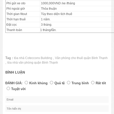
Phí gửi xe oto
1000,000VND /xe /tháng
Phí ngoài giờ
Thỏa thuận
Thời gian fitout
Tùy theo diện tích thuê
Thời hạn thuê
1 năm.
Đặt cọc
3 tháng.
Thanh toán
1 tháng/lần.
Tag :
,
tòa nhà Coteccons Building
Văn phòng cho thuê quận Bình Thạnh
,
tòa nhà văn phòng quận Bình Thạnh
BÌNH LUẬN
ĐÁNH GIÁ:
Kinh khủng
Quá tệ
Trung bình
Rất tốt
Tuyệt vời