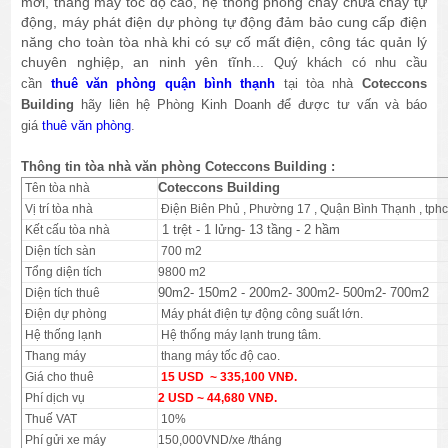
mới, thang máy tốc độ cao, hệ thống phòng cháy chữa cháy tự
động, máy phát điện dự phòng tự động đảm bảo cung cấp điện
năng cho toàn tòa nhà khi có sự cố mất điện, công tác quản lý
chuyên nghiệp, an ninh yên tĩnh...
Quý khách có nhu cầu
cần
thuê văn phòng quận bình thạnh
tại tòa nhà
Coteccons
Building
hãy liên hệ Phòng Kinh Doanh để được tư vấn và báo
giá
thuê văn phòng
.
Thông tin tòa nhà văn phòng Coteccons Building :
Coteccons Building
Tên tòa nhà
Vị trí tòa nhà
Điện Biên Phủ , Phường 17 , Quận Bình Thạnh , tph
1 trệt - 1 lửng- 13 tầng - 2 hầm
Kết cấu tòa nhà
Diện tích sàn
700 m2
Tổng diện tích
9800 m2
90m2- 150m2 - 200m2- 300m2- 500m2- 700m2
Diện tích thuê
Điện dự phòng
Máy phát điện tự động công suất lớn.
Hệ thống lạnh
Hệ thống máy lạnh trung tâm.
Thang máy
thang máy tốc độ cao.
Giá cho thuê
15 USD ~ 335,100 VNĐ.
Phí dịch vụ
2 USD ~ 44,680 VNĐ.
Thuế VAT
10%
Phí gửi xe máy
150,000VND/xe /tháng