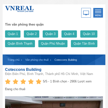
Tìm văn phòng theo quận
Quận 1
Quận 2
Quận 3
Quận 4
Quận 10
Quận Bình Thạnh
Quận Phú Nhuận
Quận Tân Bình
Trang chủ
Văn phòng cho thuê
Coteccons Building
Coteccons Building
Điện Biên Phủ, Bình Thạnh, Thành phố Hồ Chí Minh, Việt Nam
5
/5 -
1
Bình chọn - 2906 Lượt xem
Đang cho thuê