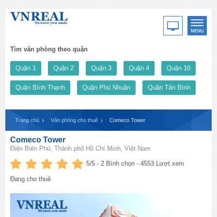
Tìm văn phòng theo quận
Quận 1
Quận 2
Quận 3
Quận 4
Quận 10
Quận Bình Thạnh
Quận Phú Nhuận
Quận Tân Bình
Trang chủ
Văn phòng cho thuê
Comeco Tower
Comeco Tower
Điện Biên Phủ, Thành phố Hồ Chí Minh, Việt Nam
5
/5 -
2
Bình chọn - 4553 Lượt xem
Đang cho thuê