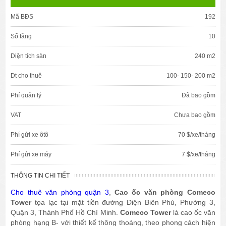
Mã BĐS
192
Số tầng
10
Diện tích sàn
240 m2
Dt cho thuê
100- 150- 200 m2
Phí quản lý
Đã bao gồm
VAT
Chưa bao gồm
Phí gửi xe ôtô
70 $/xe/tháng
Phí gửi xe máy
7 $/xe/tháng
THÔNG TIN CHI TIẾT
Cho thuê văn phòng quận 3
,
Cao ốc văn phòng Comeco
Tower
tọa lạc tại mặt tiền đường Điện Biên Phủ, Phường 3,
Quận 3, Thành Phố Hồ Chí Minh.
Comeco Tower
là cao ốc văn
phòng hạng B- với thiết kế thông thoáng, theo phong cách hiện