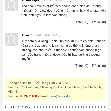
Thanh Ngọc
(19-12-2019 04:41:16)
Tòa nhà được thiết kế theo phong cách hiện đại , trang
thiết bị mới, view đẹp thoáng mát, an ninh, không gian yên
tĩnh, phù hợp để làm văn phòng.
Thích (0)
Trả lời (0)
Thảo
(16-04-2020 10:32:03)
Tuy nằm ở đường 1 chiều nhưng khu vực có nhiều nhánh
rẽ ra các trục đường khác nên giao thông không bị ảnh
hưởng, tòa nhà thiết kế theo tiêu chuẩn văn phòng hiện
đại. Các trang thiết bị được bảo trì bảo dưỡng thường
xuyên
Thích (0)
Trả lời (0)
Thông tin liên hệ - Bất Động Sản VNREAL
Địa chỉ: 142 Hoa Lan, Phường 2, Quận Phú Nhuận, Hồ Chí Minh,
Việt Nam
Hotline:
0979771188
- Email:
sale@vnreal.vn
CHO THUÊ KHÁC