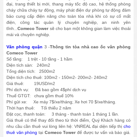
đại, trang thiết bị mới, thang máy tốc độ cao, hệ thống phòng
cháy chữa cháy tự động, máy phát điện dự phòng tự động đảm
bảo cung cấp điện năng cho toàn tòa nhà khi có sự cố mất
điện, công tác quản lý chuyên nghiệp, an ninh yên
tĩnh...
Comeco Tower
sẽ cho bạn một không gian làm việc thoải
mái và chuyên nghiệp.
Văn phòng quận
3 -
Thông tin tòa nhà cao ốc văn phòng
Comeco Tower
Số tầng: 1 trệt - 10 tầng - 1 hầm
Diện tích sàn: 240m2
Tổng diện tích: 2500m2
Diện tích cho thuê: 100m2 - 150m2- 200m2- 240m2
Giá thuê: 19USD/m2
Phí dịch vụ: Đã bao gồm 4$phí dịch vụ
Thuế GTGT: chưa gồm thuế 10%
Phí gửi xe: Xe máy 7$/xe/tháng; Xe hơi 70 $/xe/tháng.
Thời hạn thuê: Tối thiểu 2 năm
Đặt cọc, thanh toán: 3 tháng - thanh toán 1 tháng 1 lần.
Giá thuê có thể thay đổi theo từ thời điểm, Quý Khách hàng có
nhu cầu cần thuê vui lòng liên hệ: VNREAL đại diện tiếp thị
cho
thuê văn phòng
tại
Comeco Tower
để được tư vấn và báo giá.