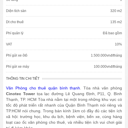
Diện tích sàn
320 m2
Dt cho thuê
135 m2
Phí quản lý
Đã bao gồm
VAT
10%
Phí gửi xe ôtô
1.500.000vnđ/tháng
Phí gửi xe máy
100.000vnđ/tháng
THÔNG TIN CHI TIẾT
Văn Phòng cho thuê quận bình thạnh
. Tòa nhà văn phòng
Cinotec Tower
tọa lạc đường Lê Quang Định, P11, Q. Bình
Thạnh, TP. HCM Tòa nhà nằm tại một trong những khu vực có
tốc độ phát triển rất nhanh của Quận Bình Thạnh nói riêng và
TP.HCM nói chung. Trong bán kính 1km có đầy đủ các tiện ích
xã hội: trường học, khu du lịch, bệnh viện, bến xe, cùng hàng
loạt cao ốc văn phòng cho thuê, và nhiều tiện ích vui chơi giải