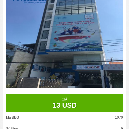
GIÁ
13 USD
Mã BĐS
1070
Số tầng
9