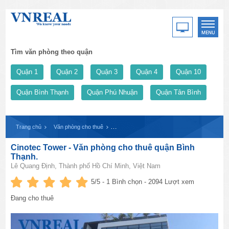
Tìm văn phòng theo quận
Quận 1
Quận 2
Quận 3
Quận 4
Quận 10
Quận Bình Thạnh
Quận Phú Nhuận
Quận Tân Bình
Trang chủ
Văn phòng cho thuê
Cinotec Tower - Văn phòng cho thuê quận Bì
Cinotec Tower - Văn phòng cho thuê quận Bình
Thạnh.
Lê Quang Định, Thành phố Hồ Chí Minh, Việt Nam
5
/5 -
1
Bình chọn - 2094 Lượt xem
Đang cho thuê