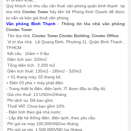
trí đi kèm khác…
Quý khách có nhu cầu cần thuê văn phòng quận bình thạnh tại
tòa nhà
hãy liên hệ Phòng Kinh Doanh để được
Cinotec Tower
tư vấn và báo giá thuê văn phòng
Văn phòng Bình Thạnh
-
Thông tin tòa nhà văn phòng
:
Cinotec Tower
Tên tòa nhà:
,
,
Office
Cinotec Tower
Cinotec Building
Cinotec
Vị trí tòa nhà:
Lê Quang Định, Phường 11, Quận Bình Thạnh ,
TP.HCM
Kết cấu:
1hầm + 9 lầu
Diện tích sàn:
 32
0m2
Tổng diện tích:
2.200 m2
Diện tích thuê:
 135
m2 - 185m2 - 320m2
+ 01 thang máy, 02 thang bộ.
+ Điện 03 pha + máy phát điện.
- Trang thiết bị điện, điện lạnh, IT được đầu tư đầy đủ.
Giá cho thuê
:
13 USD/m2/tháng
Phí dịch vụ
: Đã bao gồm
Thuế VAT
: Chưa bao gồm 
10%
- Điện tính theo giá nhà nước.
- Lắp đặt hệ thống điện, điện lạnh, theo yêu cầu.
Phí gửi xe máy
100,000VND/xe /tháng
Phí gửi xe oto
1,500,000VND /xe /tháng