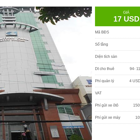
GIÁ
17 USD
Mã BĐS
Số tầng
Diện tích sàn
Dt cho thuê
94- 1
Phí quản lý
4 USD
VAT
Phí gửi xe ôtô
150
Phí gửi xe máy
10