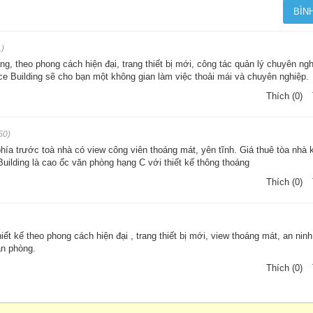
1)
ng, theo phong cách hiện đại, trang thiết bị mới, công tác quản lý chuyên ngh
fice Building sẽ cho bạn một không gian làm việc thoải mái và chuyên nghiệp.
Thích (0)
50)
hía trước toà nhà có view công viên thoáng mát, yên tĩnh. Giá thuê tòa nhà k
Building là cao ốc văn phòng hạng C với thiết kế thông thoáng
Thích (0)
ết kế theo phong cách hiện đại , trang thiết bị mới, view thoáng mát, an nin
ăn phòng.
Thích (0)