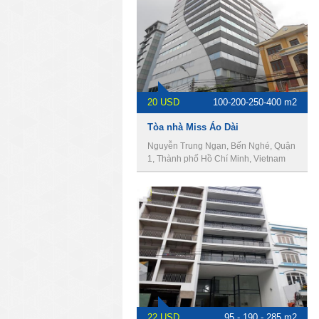
20 USD
100-200-250-400 m2
Tòa nhà Miss Áo Dài
Nguyễn Trung Ngạn, Bến Nghé, Quận
1, Thành phố Hồ Chí Minh, Vietnam
22 USD
95 - 190 - 285 m2