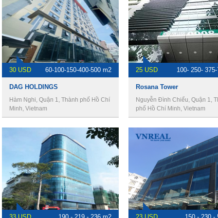
30 USD
60-100-150-400-500 m2
25 USD
100- 250- 375
DAG HOLDINGS
Rosana Tower
Hàm Nghi, Quận 1, Thành phố Hồ Chí
Nguyễn Đình Chiểu, Quận 1, 
Minh, Vietnam
phố Hồ Chí Minh, Vietnam
33 USD
190 - 219 - 236 m2
23 USD
150 - 230 -