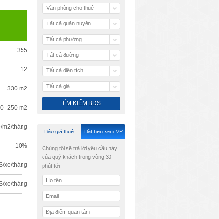
Văn phòng cho thuê
Tất cả quận huyện
Tất cả phường
355
Tất cả đường
12
Tất cả diện tích
Tất cả giá
330 m2
10- 250 m2
/m2/tháng
Báo giá thuê
Đặt hẹn xem VP
10%
Chúng tôi sẽ trả lời yêu cầu này
của quý khách trong vòng 30
$/xe/tháng
phút tới
$/xe/tháng