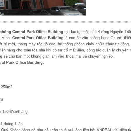
phòng Central Park Office Building
tọa lạc tại mặt tiền đường
Nguyễn Trã
 Minh
.
Central Park Office Building
là cao ốc văn phòng hạng C+ với thiết
hiết bị mới, thang máy tốc độ cao, hệ thống phòng cháy chữa cháy tự động
ện năng cho toàn tòa nhà khi có sự cố mất điện, công tác quản lý chuyên 
ng
sẽ cho bạn một không gian làm việc thoải mái và chuyên nghiệp.
ral Park Office Building
.
- 250m2
 vụ
 150 $/xe/tháng.
1 tháng 1 lần.
, Quý Khách hàng có nhu cầu cần thuê vui lòng liên hệ: VNREAL đại diện ti