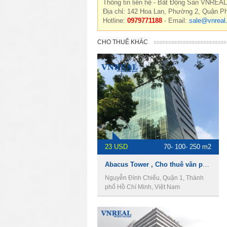
Thông tin liên hệ - Bất Động Sản VNREAL
Địa chỉ: 142 Hoa Lan, Phường 2, Quận P
Hotline:
0979771188
- Email:
sale@vnreal
CHO THUÊ KHÁC
23 USD
70- 100- 250 m2
Abacus Tower , Cho thuê văn phòng Quận 1
Nguyễn Đình Chiểu, Quận 1, Thành
phố Hồ Chí Minh, Việt Nam