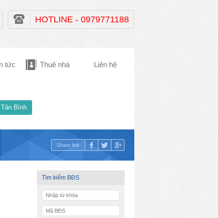
HOTLINE - 0979771188
n tức
Thuê nhà
Liên hệ
 Tân Bình
Share link
Tìm kiếm BĐS