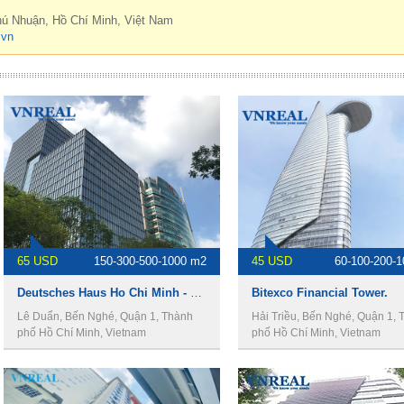
hú Nhuận, Hồ Chí Minh, Việt Nam
.vn
65 USD
150-300-500-1000 m2
45 USD
60-100-200-
Deutsches Haus Ho Chi Minh - Văn phòng cho thuê quận 1.
Bitexco Financial Tower.
Lê Duẩn, Bến Nghé, Quận 1, Thành
Hải Triều, Bến Nghé, Quận 1, 
phố Hồ Chí Minh, Vietnam
phố Hồ Chí Minh, Vietnam