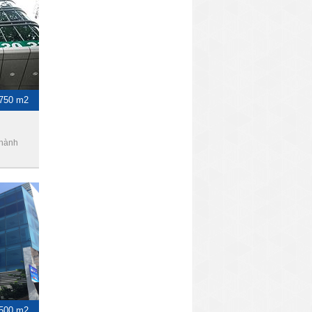
-750 m2
Thành
 500 m2