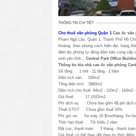
THÔNG TIN CHI TIẾT
Cho thuê văn phòng Quận 1
Cao ốc văn 
Phạm Ngũ Lão, Quận 1, Thành Phố Hồ Chí
thoáng, theo phong cách hiện đại, trang t
điện dự phòng tự động đảm bảo cung cấp đi
ninh yên tĩnh...
Central Park Office Buildi
Thông tin tòa nhà cao ốc văn phòng
Cent
Số tầng: 1 trệt - 11 tầng - 1 hầm
Diện tích sàn: 330m2
Tổng diện tích: 3960m2
Diện tích cho thuê: 94m2 - 110m2 - 160m2 
Giá thuê: 17 USD/m2
Phí dịch vụ: Chưa bao gồm 4$ phí dịch
Thuế GTGT: Chưa gồm thuế 10%
Phí gửi xe: Xe máy 10 $/xe/tháng; Xe hơi
Thời hạn thuê: Tối thiểu 2 năm
Đặt cọc, thanh toán: 3 tháng - thanh toán 
Giá thuê có thể thay đổi theo từ thời điểm