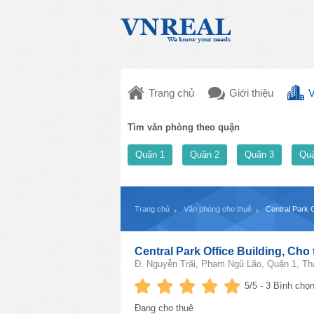
Trang chủ
Giới thiệu
V
Tìm văn phòng theo quận
Quận 1
Quận 2
Quận 3
Quậ
Trang chủ
Văn phòng cho thuê
Central Park 
Central Park Office Building, Ch
Đ. Nguyễn Trãi, Phạm Ngũ Lão, Quận 1, Th
5
/5 -
3
Bình chọn
Đang cho thuê