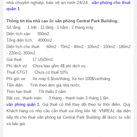
nhà chuyên nghiệp, bảo vệ an ninh 24/24.
văn phòng cho thuê
quận 1
Thông tin tòa nhà cao ốc văn phòng Central Park Building.
Số tầng: 1 trệt - 11 tầng - 1 hầm - 2 thang máy
Diện tích sàn: 350m2
Tổng diện tích: 4000m2
Diện tích cho thuê: 60m2 - 70m2 - 90m2 - 105m2 - 150m2 - 180m2
- 220m2- 350m2
Giá thuê: 17 USD/m2
Phí dịch vụ: Chưa bao gồm 4$ phí dịch vụ
Thuế GTGT: Chưa có thuế 10%
Phí gửi xe: Xe máy 6 $/xe/tháng; Xe hơi 100$/xe/tháng.
Tiền điện: Tính theo đơn giá nhà nước.
Thời hạn thuê: Tối thiểu 2 năm
Đặt cọc, thanh toán: 3 tháng - thanh toán 3 tháng 1 lần.
văn phòng quận 1
, Giá thuê có thể thay đổi theo từ thời điểm, Quý
Khách hàng có nhu cầu cần thuê vui lòng liên hệ: VNREAL đại diện
tiếp thị cho thuê văn phòng tại Central Park Building để được tư vấn
và báo giá.