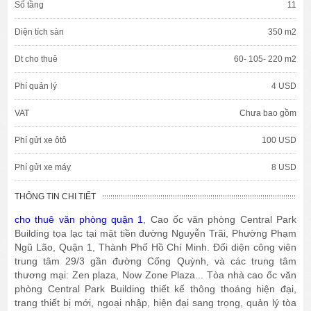
Số tầng
11
Diện tích sàn
350 m2
Dt cho thuê
60- 105- 220 m2
Phí quản lý
4 USD
VAT
Chưa bao gồm
Phí gửi xe ôtô
100 USD
Phí gửi xe máy
8 USD
THÔNG TIN CHI TIẾT
cho thuê văn phòng quận 1
, Cao ốc văn phòng Central Park
Building tọa lạc tại mặt tiền đường Nguyễn Trãi, Phường Phạm
Ngũ Lão, Quận 1, Thành Phố Hồ Chí Minh. Đối diện công viên
trung tâm 29/3 gần đường Cống Quỳnh, và các trung tâm
thương mại: Zen plaza, Now Zone Plaza... Tòa nhà cao ốc văn
phòng Central Park Building thiết kế thông thoáng hiện đại,
trang thiết bị mới, ngoại nhập, hiện đại sang trọng, quản lý tòa