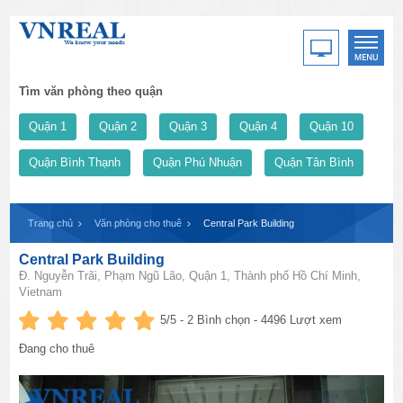
Tìm văn phòng theo quận
Quận 1
Quận 2
Quận 3
Quận 4
Quận 10
Quận Bình Thạnh
Quận Phú Nhuận
Quận Tân Bình
Trang chủ
Văn phòng cho thuê
Central Park Building
Central Park Building
Đ. Nguyễn Trãi, Phạm Ngũ Lão, Quận 1, Thành phố Hồ Chí Minh,
Vietnam
5
/5 -
2
Bình chọn - 4496 Lượt xem
Đang cho thuê