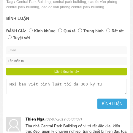
Tag :
,
,
Central Park Building
central park building
cao ốc văn phòng
,
central park building
cao oc van phong central park building
BÌNH LUẬN
ĐÁNH GIÁ:
Kinh khủng
Quá tệ
Trung bình
Rất tốt
Tuyệt vời
Thien Nga
(02-07-2019 05:04:07)
Tòa nhà Central Park Building có vị trí rất đắc địa, kiến
trúc đẹp, quản lý chuyên nghiệp, trang thiết bị hiện đại, tòa