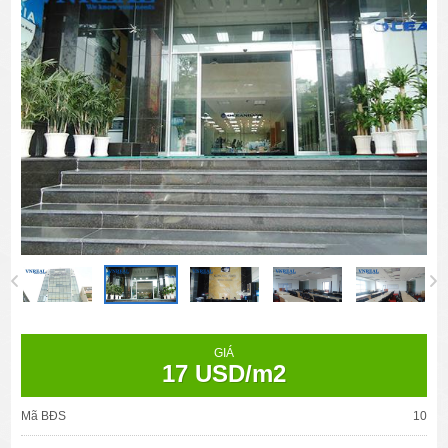
GIÁ
17 USD/m2
Mã BĐS
10