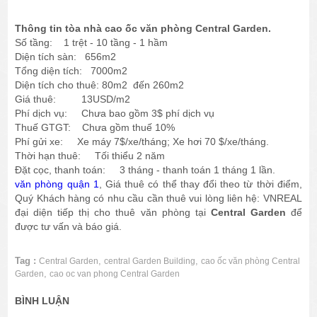
Thông tin tòa nhà cao ốc văn phòng Central Garden.
Số tầng: 1 trệt - 10 tầng - 1 hầm
Diện tích sàn: 656m2
Tổng diện tích: 7000m2
Diện tích cho thuê: 80m2 đến 260m2
Giá thuê: 13USD/m2
Phí dịch vụ: Chưa bao gồm 3$ phí dịch vụ
Thuế GTGT: Chưa gồm thuế 10%
Phí gửi xe: Xe máy 7$/xe/tháng; Xe hơi 70 $/xe/tháng.
Thời hạn thuê: Tối thiểu 2 năm
Đặt cọc, thanh toán: 3 tháng - thanh toán 1 tháng 1 lần.
văn phòng quận 1
, Giá thuê có thể thay đổi theo từ thời điểm,
Quý Khách hàng có nhu cầu cần thuê vui lòng liên hệ: VNREAL
đại diện tiếp thị cho thuê văn phòng tại
Central Garden
để
được tư vấn và báo giá.
Tag :
,
,
Central Garden
central Garden Building
cao ốc văn phòng Central
,
Garden
cao oc van phong Central Garden
BÌNH LUẬN