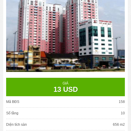
GIÁ
13 USD
Mã BĐS
158
Số tầng
10
Diện tích sàn
656 m2