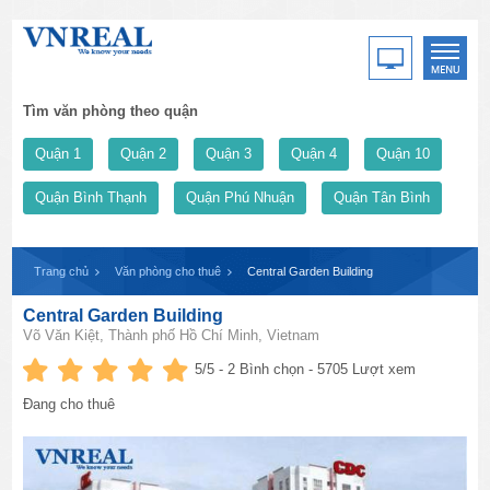
Tìm văn phòng theo quận
Quận 1
Quận 2
Quận 3
Quận 4
Quận 10
Quận Bình Thạnh
Quận Phú Nhuận
Quận Tân Bình
Trang chủ
Văn phòng cho thuê
Central Garden Building
Central Garden Building
Võ Văn Kiệt, Thành phố Hồ Chí Minh, Vietnam
5
/5 -
2
Bình chọn - 5705 Lượt xem
Đang cho thuê