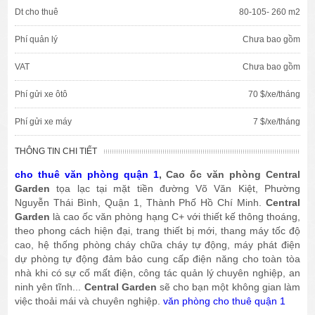
Dt cho thuê
80-105- 260 m2
Phí quản lý
Chưa bao gồm
VAT
Chưa bao gồm
Phí gửi xe ôtô
70 $/xe/tháng
Phí gửi xe máy
7 $/xe/tháng
THÔNG TIN CHI TIẾT
cho thuê văn phòng quận 1
, Cao ốc văn phòng Central
Garden
tọa lạc tại mặt tiền đường Võ Văn Kiệt, Phường
Nguyễn Thái Bình, Quận 1, Thành Phố Hồ Chí Minh.
Central
Garden
là cao ốc văn phòng hạng C+ với thiết kế thông thoáng,
theo phong cách hiện đại, trang thiết bị mới, thang máy tốc độ
cao, hệ thống phòng cháy chữa cháy tự động, máy phát điện
dự phòng tự động đảm bảo cung cấp điện năng cho toàn tòa
nhà khi có sự cố mất điện, công tác quản lý chuyên nghiệp, an
ninh yên tĩnh...
Central Garden
sẽ cho bạn một không gian làm
việc thoải mái và chuyên nghiệp.
văn phòng cho thuê quận 1