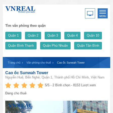
Tìm văn phòng theo quận
Quận 1
Quận 2
Quận 3
Quận 4
Quận 10
Quận Bình Thạnh
Quận Phú Nhuận
Quận Tân Bình
Trang chủ
Văn phòng cho thuê
Cao ốc ​Sunwah Tower
Cao ốc ​Sunwah Tower
Nguyễn Huệ, Bến Nghé, Quận 1, Thành phố Hồ Chí Minh, Việt Nam
5
/5 -
2
Bình chọn - 8153 Lượt xem
Đang cho thuê