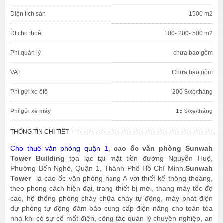
Diện tích sàn
1500 m2
Dt cho thuê
100- 200- 500 m2
Phí quản lý
chưa bao gồm
VAT
Chưa bao gồm
Phí gửi xe ôtô
200 $/xe/tháng
Phí gửi xe máy
15 $/xe/tháng
THÔNG TIN CHI TIẾT
Cho thuê văn phòng quận 1
,
cao ốc văn phòng Sunwah
Tower Building
tọa lạc tại mặt tiền đường Nguyễn Huệ,
Phường Bến Nghé, Quận 1, Thành Phố Hồ Chí Minh.
Sunwah
Tower
là cao ốc văn phòng hạng A với thiết kế thông thoáng,
theo phong cách hiện đại, trang thiết bị mới, thang máy tốc độ
cao, hệ thống phòng cháy chữa cháy tự động, máy phát điện
dự phòng tự động đảm bảo cung cấp điện năng cho toàn tòa
nhà khi có sự cố mất điện, công tác quản lý chuyên nghiệp, an