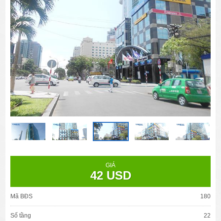
GIÁ
42 USD
Mã BĐS
180
Số tầng
22