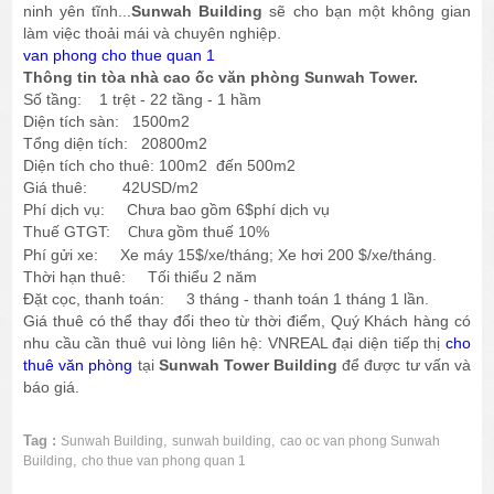
ninh yên tĩnh...
Sunwah Building
sẽ cho bạn một không gian
làm việc thoải mái và chuyên nghiệp.
van phong cho thue quan 1
Thông tin tòa nhà cao ốc văn phòng Sunwah Tower.
Số tầng: 1 trệt - 22 tầng - 1 hầm
Diện tích sàn: 1500m2
Tổng diện tích: 20800m2
Diện tích cho thuê: 100m2 đến 500m2
Giá thuê: 42USD/m2
Phí dịch vụ: Chưa bao gồm 6$phí dịch vụ
Thuế GTGT:
gồm thuế 10%
Chưa
Phí gửi xe: Xe máy 15$/xe/tháng; Xe hơi 200 $/xe/tháng.
Thời hạn thuê: Tối thiểu 2 năm
Đặt cọc, thanh toán: 3 tháng - thanh toán 1 tháng 1 lần.
Giá thuê có thể thay đổi theo từ thời điểm, Quý Khách hàng có
nhu cầu cần thuê vui lòng liên hệ: VNREAL đại diện tiếp thị
cho
thuê văn phòng
tại
Sunwah Tower Building
để được tư vấn và
báo giá.
Tag :
,
,
Sunwah Building
sunwah building
cao oc van phong Sunwah
,
Building
cho thue van phong quan 1