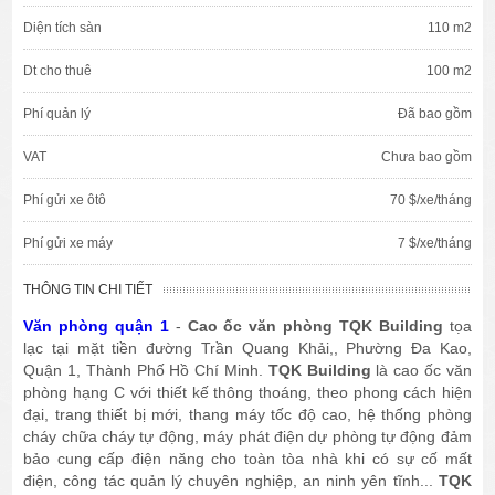
Diện tích sàn
110 m2
Dt cho thuê
100 m2
Phí quản lý
Đã bao gồm
VAT
Chưa bao gồm
Phí gửi xe ôtô
70 $/xe/tháng
Phí gửi xe máy
7 $/xe/tháng
THÔNG TIN CHI TIẾT
Văn phòng quận 1
-
Cao ốc văn phòng TQK Building
tọa
lạc tại mặt tiền đường Trần Quang Khải,, Phường Đa Kao,
Quận 1, Thành Phố Hồ Chí Minh.
TQK Building
là cao ốc văn
phòng hạng C với thiết kế thông thoáng, theo phong cách hiện
đại, trang thiết bị mới, thang máy tốc độ cao, hệ thống phòng
cháy chữa cháy tự động, máy phát điện dự phòng tự động đảm
bảo cung cấp điện năng cho toàn tòa nhà khi có sự cố mất
điện, công tác quản lý chuyên nghiệp, an ninh yên tĩnh...
TQK