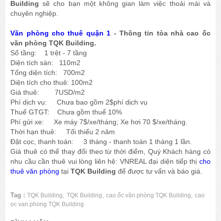
Building
sẽ cho bạn một không gian làm việc thoải mái và
chuyên nghiệp.
Văn phòng cho thuê quận 1
- Thông tin tòa nhà cao ốc
văn phòng TQK Building.
Số tầng: 1 trệt - 7 tầng
Diện tích sàn: 110m2
Tổng diện tích: 700m2
Diện tích cho thuê: 100m2
Giá thuê: 7USD/m2
Phí dịch vụ: Chưa bao gồm 2$phí dịch vụ
Thuế GTGT: Chưa gồm thuế 10%
Phí gửi xe: Xe máy 7$/xe/tháng; Xe hơi 70 $/xe/tháng.
Thời hạn thuê: Tối thiểu 2 năm
Đặt cọc, thanh toán: 3 tháng - thanh toán 1 tháng 1 lần.
Giá thuê có thể thay đổi theo từ thời điểm, Quý Khách hàng có
nhu cầu cần thuê vui lòng liên hệ: VNREAL đại diện tiếp thị
cho
thuê văn phòng
tại
TQK Building
để được tư vấn và báo giá.
Tag :
,
,
,
TQK Building
TQK Building
cao ốc văn phòng TQK Building
cao
oc van phong TQK Building