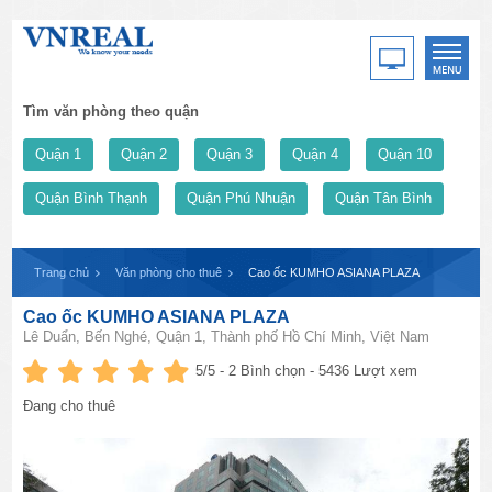
Tìm văn phòng theo quận
Quận 1
Quận 2
Quận 3
Quận 4
Quận 10
Quận Bình Thạnh
Quận Phú Nhuận
Quận Tân Bình
Trang chủ
Văn phòng cho thuê
Cao ốc KUMHO ASIANA PLAZA
Cao ốc KUMHO ASIANA PLAZA
Lê Duẩn, Bến Nghé, Quận 1, Thành phố Hồ Chí Minh, Việt Nam
5
/5 -
2
Bình chọn - 5436 Lượt xem
Đang cho thuê