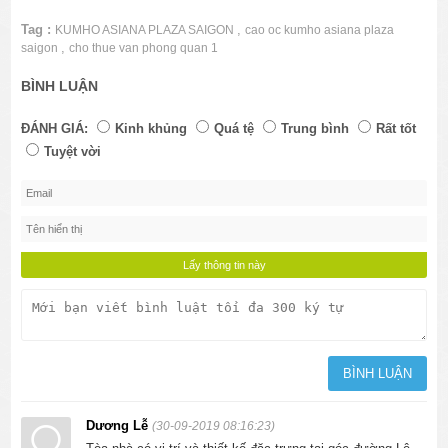
Tag :
,
KUMHO ASIANA PLAZA SAIGON
cao oc kumho asiana plaza
,
saigon
cho thue van phong quan 1
BÌNH LUẬN
ĐÁNH GIÁ:
Kinh khủng
Quá tệ
Trung bình
Rất tốt
Tuyệt vời
Dương Lễ
(30-09-2019 08:16:23)