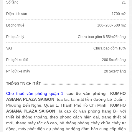
Số tầng
21
Diện tích sàn
1700 m2
Dt cho thuê
100- 200- 500 m2
Phí quản lý
Chưa bao gồm 6.5$/m2/tháng
VAT
Chưa bao gồm 10%
Phí gửi xe ôtô
200 $/xe/tháng
Phí gửi xe máy
20 $/xe/tháng
THÔNG TIN CHI TIẾT
Cho thuê văn phòng quận 1
, c
ao ốc văn phòng KUMHO
ASIANA PLAZA SAIGON
tọa lạc tại mặt tiền đường Lê Duẩn,,
Phường Bến Nghé, Quận 1, Thành Phố Hồ Chí Minh.
KUMHO
ASIANA PLAZA SAIGON
là cao ốc văn phòng hạng B+ với
thiết kế thông thoáng, theo phong cách hiện đại, trang thiết bị
mới, thang máy tốc độ cao, hệ thống phòng cháy chữa cháy tự
động, máy phát điện dự phòng tự động đảm bảo cung cấp điện