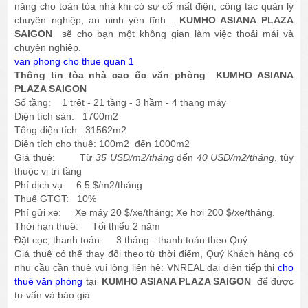
năng cho toàn tòa nhà khi có sự cố mất điện, công tác quản lý
chuyên nghiệp, an ninh yên tĩnh...
KUMHO ASIANA PLAZA
SAIGON
sẽ cho bạn một không gian làm việc thoải mái và
chuyên nghiệp.
van phong cho thue quan 1
Thông tin tòa nhà cao ốc văn phòng KUMHO ASIANA
PLAZA SAIGON
Số tầng: 1 trệt - 21 tầng - 3 hầm - 4 thang máy
Diện tích sàn: 1700m2
Tổng diện tích: 31562m2
Diện tích cho thuê: 100m2 đến 1000m2
Giá thuê: Từ
35 USD/m2/tháng
đến
40 USD/m2/tháng
, tùy
thuộc vị trí tầng
Phí dịch vụ: 6.5 $/m2/tháng
Thuế GTGT: 10%
Phí gửi xe: Xe máy 20 $/xe/tháng; Xe hơi 200 $/xe/tháng.
Thời hạn thuê: Tối thiểu 2 năm
Đặt cọc, thanh toán: 3 tháng - thanh toán theo Quý.
Giá thuê có thể thay đổi theo từ thời điểm, Quý Khách hàng có
nhu cầu cần thuê vui lòng liên hệ: VNREAL đại diện tiếp thị
cho
thuê văn phòng
tại
KUMHO ASIANA PLAZA SAIGON
để được
tư vấn và báo giá.