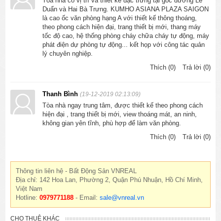
Tòa nhà có vị trí và thiết kế đặc trưng tại góc đường Lê
Duẩn và Hai Bà Trưng. KUMHO ASIANA PLAZA SAIGON
là cao ốc văn phòng hạng A với thiết kế thông thoáng,
theo phong cách hiện đại, trang thiết bị mới, thang máy
tốc độ cao, hệ thống phòng cháy chữa cháy tự động, máy
phát điện dự phòng tự động... kết họp với công tác quản
lý chuyên nghiệp.
Thích (0)
Trả lời (0)
Thanh Bình
(19-12-2019 02:13:09)
Tòa nhà ngay trung tâm, được thiết kế theo phong cách
hiện đại , trang thiết bị mới, view thoáng mát, an ninh,
không gian yên tĩnh, phù hợp để làm văn phòng.
Thích (0)
Trả lời (0)
Thông tin liên hệ - Bất Động Sản VNREAL
Địa chỉ: 142 Hoa Lan, Phường 2, Quận Phú Nhuận, Hồ Chí Minh,
Việt Nam
Hotline:
0979771188
- Email:
sale@vnreal.vn