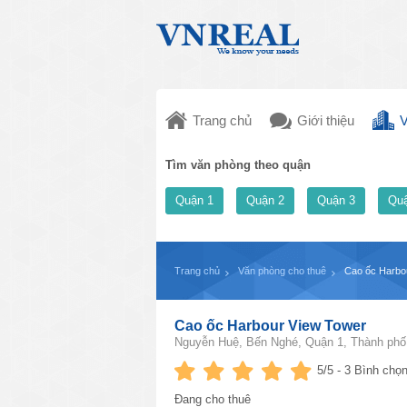
Trang chủ
Giới thiệu
V
Tìm văn phòng theo quận
Quận 1
Quận 2
Quận 3
Quậ
Trang chủ
Văn phòng cho thuê
​Cao ốc Harbo
​Cao ốc Harbour View Tower
Nguyễn Huệ, Bến Nghé, Quận 1, Thành phố
5
/5 -
3
Bình chọn
Đang cho thuê