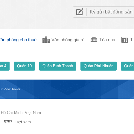
Ký gửi bất động sản
ăn phòng cho thuê
Văn phòng giá rẻ
Tòa nhà
Ti
n 4
Quận 10
Quận Bình Thạnh
Quận Phú Nhuận
Quận
ur View Tower
 Hồ Chí Minh, Việt Nam
 - 5757 Lượt xem