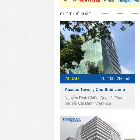
23 USD
70- 100- 250 m2
Abacus Tower , Cho thuê văn phòng Quận 1
Nguyễn Đình Chiểu, Quận 1, Thành
phố Hồ Chí Minh, Việt Nam
20 USD
100-200-250-400 m2