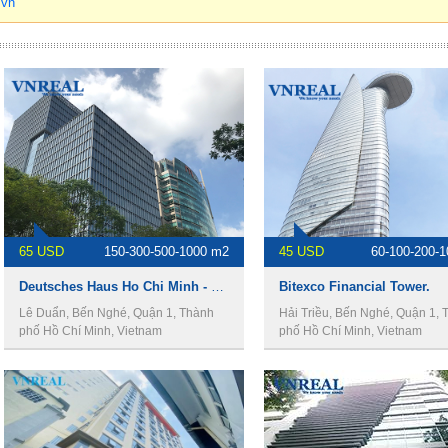
65 USD
150-300-500-1000 m2
45 USD
60-100-200-
Deutsches Haus Ho Chi Minh - Văn phòng cho thuê quận 1.
Bitexco Financial Tower.
Lê Duẩn, Bến Nghé, Quận 1, Thành
Hải Triều, Bến Nghé, Quận 1, 
phố Hồ Chí Minh, Vietnam
phố Hồ Chí Minh, Vietnam
30 USD
60-100-150-400-500 m2
25 USD
100- 250- 375