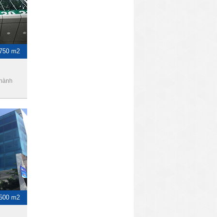
Thành
 500 m2
uận 1,
am