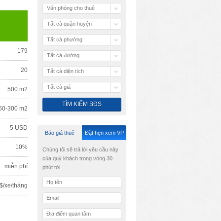
Văn phòng cho thuê
Tất cả quận huyện
Tất cả phường
179
Tất cả đường
20
Tất cả diện tích
Tất cả giá
500 m2
50-300 m2
5 USD
Báo giá thuê
Đặt hẹn xem VP
10%
Chúng tôi sẽ trả lời yêu cầu này
của quý khách trong vòng 30
miễn phí
phút tới
$/xe/tháng