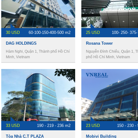
DAG HOLDINGS
Rosana Tower
Hàm Nghi, Quận 1, Thành phố Hồ Chí
Nguyễn Đình Chiểu, Quận 1, 
Minh, Vietnam
phố Hồ Chí Minh, Vietnam
33 USD
190 - 219 - 236 m2
23 USD
150 - 230 -
Tòa Nhà C.T PLAZA
Mobivi Building
Võ Văn Kiệt, Quận 1, Thành phố Hồ
Đường Mai Thị Lựu, Đa Kao, Q
Chí Minh, Vietnam
Thành phố Hồ Chí Minh, Vietn
XEM THÊM