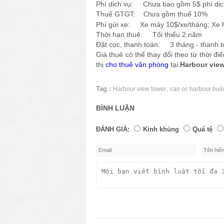
thị
cho thuê văn phòng
tại
Harbour vie
Tag :
,
Harbour view tower
cao oc harbour buil
BÌNH LUẬN
ĐÁNH GIÁ:
Kinh khủng
Quá tệ
ngọc chinh
(19-07-2019 05:28:1
tòa nhà đẹp, thiết kế sang trọng,
cảm giác thoải mái khi làm việc