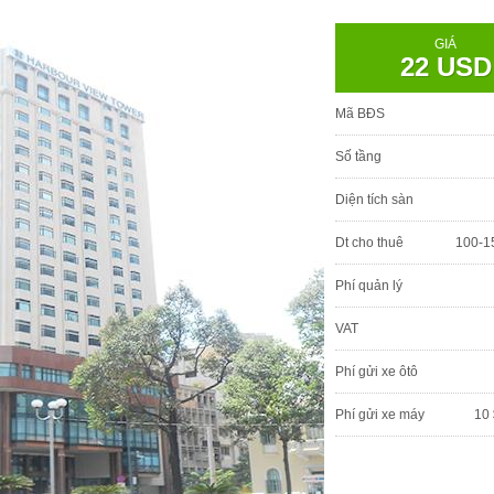
GIÁ
22 USD
Mã BĐS
Số tầng
Diện tích sàn
Dt cho thuê
100-1
Phí quản lý
VAT
Phí gửi xe ôtô
Phí gửi xe máy
10 