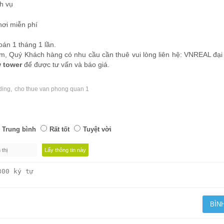
w tower
để được tư vấn và báo giá.
,
ding
cho thue van phong quan 1
Trung bình
Rất tốt
Tuyệt vời
9)
 thiết bị mới mẻ, hiện đại,công tác quản lý chuyên nghiệp, không gian yên tĩn
Thích (0)