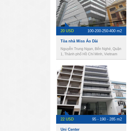
Tòa nhà Miss Áo Dài
Nguyễn Trung Ngạn, Bến Nghé, Quận
1, Thành phố Hồ Chí Minh, Vietnam
22 USD
95 - 190 - 285 m2
Uni Center
Ngô Văn Năm, Bến Nghé, Quận 1,
Thành phố Hồ Chí Minh, Vietnam