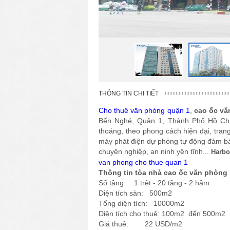
THÔNG TIN CHI TIẾT
Cho thuê văn phòng quận 1
,
cao ốc vă
Bến Nghé, Quận 1, Thành Phố Hồ Ch
thoáng, theo phong cách hiện đại, tran
máy phát điện dự phòng tự động đảm bảo
chuyên nghiệp, an ninh yên tĩnh...
Harbo
van phong cho thue quan 1
Thông tin tòa nhà cao ốc văn phòng 
Số tầng: 1 trệt - 20 tầng - 2 hầm
Diện tích sàn: 500m2
Tổng diện tích: 10000m2
Diện tích cho thuê: 100m2 đến 500m2
Giá thuê: 22 USD/m2
Phí dịch vụ: Chưa bao gồm 5$ phí dị
Thuế GTGT:
gồm thuế 10%
Chưa
Phí gửi xe: Xe máy 10$/xe/tháng; Xe h
Thời hạn thuê: Tối thiểu 2 năm
Đặt cọc, thanh toán: 3 tháng - thanh t
Giá thuê có thể thay đổi theo từ thời đ