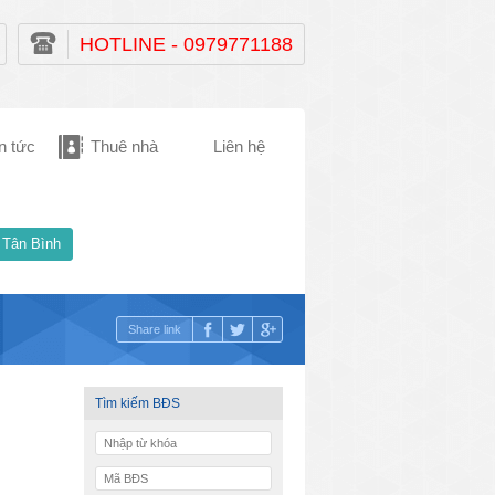
HOTLINE - 0979771188
n tức
Thuê nhà
Liên hệ
 Tân Bình
Share link
Tìm kiếm BĐS