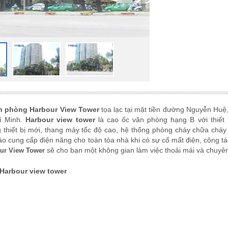
n phòng Harbour View Tower
tọa lạc tại mặt tiền đường Nguyễn Hu
í Minh.
Harbour view tower
là cao ốc văn phòng hạng B với thiết
g thiết bị mới, thang máy tốc độ cao, hệ thống phòng cháy chữa cháy
 cung cấp điện năng cho toàn tòa nhà khi có sự cố mất điện, công tá
sẽ cho bạn một không gian làm việc thoải mái và chuyê
ur View Tower
Harbour view tower
ch vụ
ơi miễn phí
oán 1 tháng 1 lần.
iểm, Quý Khách hàng có nhu cầu cần thuê vui lòng liên hệ: VNREAL đại 