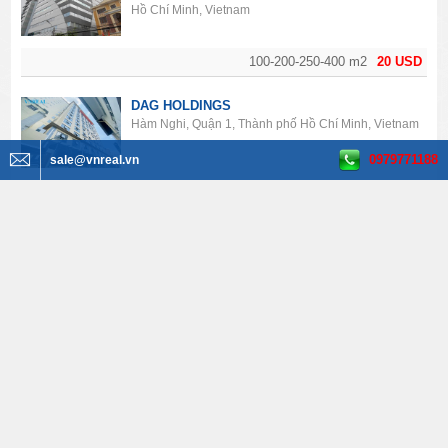
Hồ Chí Minh, Vietnam
100-200-250-400 m2
20 USD
DAG HOLDINGS
Hàm Nghi, Quận 1, Thành phố Hồ Chí Minh, Vietnam
0979771188
sale@vnreal.vn
60-100-150-400-500 m2
30 USD
Rosana Tower
Nguyễn Đình Chiểu, Quận 1, Thành phố Hồ Chí Minh,
Vietnam
100- 250- 375-750 m2
25 USD
Uni Center
Ngô Văn Năm, Bến Nghé, Quận 1, Thành phố Hồ Chí
Minh, Vietnam