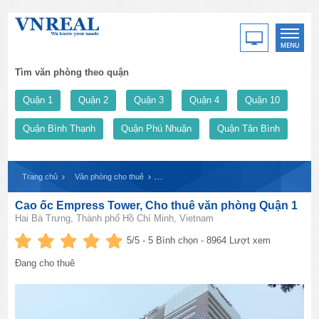
Tìm văn phòng theo quận
Quận 1
Quận 2
Quận 3
Quận 4
Quận 10
Quận Bình Thạnh
Quận Phú Nhuận
Quận Tân Bình
Trang chủ
Văn phòng cho thuê
Cao ốc Empress Tower, Cho thuê văn phòng
Cao ốc Empress Tower, Cho thuê văn phòng Quận 1
Hai Bà Trưng, Thành phố Hồ Chí Minh, Vietnam
5
/5 -
5
Bình chọn - 8964 Lượt xem
Đang cho thuê