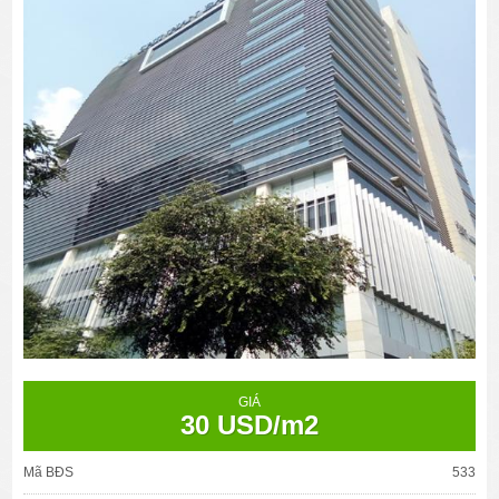
GIÁ
30 USD/m2
Mã BĐS
533