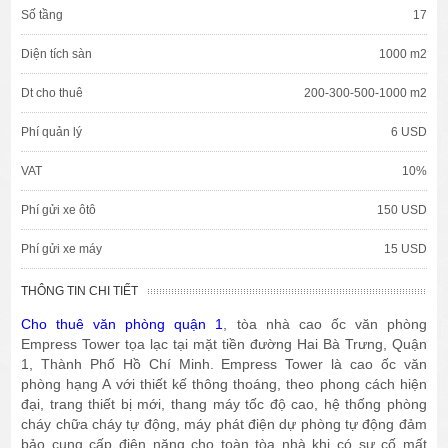
Số tầng
17
Diện tích sàn
1000 m2
Dt cho thuê
200-300-500-1000 m2
Phí quản lý
6 USD
VAT
10%
Phí gửi xe ôtô
150 USD
Phí gửi xe máy
15 USD
THÔNG TIN CHI TIẾT
Cho thuê văn phòng quận 1
, tòa nhà cao ốc văn phòng
Empress Tower tọa lạc tại mặt tiền đường Hai Bà Trưng, Quận
1, Thành Phố Hồ Chí Minh. Empress Tower là cao ốc văn
phòng hạng A với thiết kế thông thoáng, theo phong cách hiện
đại, trang thiết bị mới, thang máy tốc độ cao, hệ thống phòng
cháy chữa cháy tự động, máy phát điện dự phòng tự động đảm
bảo cung cấp điện năng cho toàn tòa nhà khi có sự cố mất