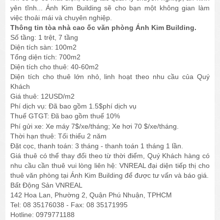
yên tĩnh... Ánh Kim Building sẽ cho bạn một không gian làm
việc thoải mái và chuyên nghiệp.
Thông tin tòa nhà cao ốc văn phòng Ánh Kim Building.
Số tầng: 1 trệt, 7 tầng
Diện tích sàn: 100m2
Tổng diện tích: 700m2
Diện tích cho thuê: 40-60m2
Diện tích cho thuê lớn nhỏ, linh hoạt theo nhu cầu của Quý
Khách
Giá thuê: 12USD/m2
Phí dịch vụ: Đã bao gồm 1.5$phí dịch vụ
Thuế GTGT:
bao gồm thuế 10%
Đã
Phí gửi xe: Xe máy 7$/xe/tháng; Xe hơi 70 $/xe/tháng.
Thời hạn thuê: Tối thiểu 2 năm
Đặt cọc, thanh toán: 3 tháng - thanh toán 1 tháng 1 lần.
Giá thuê có thể thay đổi theo từ thời điểm, Quý Khách hàng có
nhu cầu cần thuê vui lòng liên hệ: VNREAL đại diện tiếp thị cho
thuê văn phòng tại Ánh Kim Building để được tư vấn và báo giá.
Bất Động Sản VNREAL
142 Hoa Lan, Phường 2, Quận Phú Nhuận, TPHCM
Tel: 08 35176038 - Fax: 08 35171995
Hotline: 0979771188