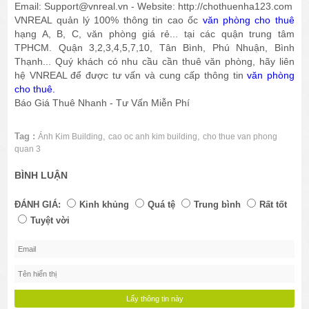
Email: Support@vnreal.vn - Website: http://chothuenha123.com
VNREAL quản lý 100% thông tin cao ốc
văn phòng cho thuê
hạng A, B, C, văn phòng giá rẻ... tại các quận trung tâm
TPHCM. Quận 3,2,3,4,5,7,10, Tân Bình, Phú Nhuận, Bình
Thạnh... Quý khách có nhu cầu cần thuê văn phòng, hãy liên
hệ VNREAL để được tư vấn và cung cấp thông tin
văn phòng
cho thuê.
Báo Giá Thuê Nhanh - Tư Vấn Miễn Phí
Tag :
,
,
Ánh Kim Building
cao oc anh kim building
cho thue van phong
quan 3
BÌNH LUẬN
ĐÁNH GIÁ:
Kinh khủng
Quá tệ
Trung bình
Rất tốt
Tuyệt vời