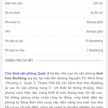
Diện tích sàn
100 m2
Dt cho thuê
40-60 m2
Phí quản lý
Đã bao gồm
VAT
Đã bao gồm
Phí gửi xe ôtô
70 $/xe/tháng
Phí gửi xe máy
7 $/xe/tháng
THÔNG TIN CHI TIẾT
Cho thuê văn phòng Quận 3
tại tòa nhà cao ốc văn phòng
Ánh
Kim Building
tọa lạc tại mặt tiền đường Nguyễn Thị Minh Khai
,Phường 2, Quận 3, Thành Phố Hồ Chí Minh.Ánh Kim Building
là cao ốc văn phòng hạng C- với thiết kế thông thoáng, theo
phong cách hiện đại, trang thiết bị mới, thang máy tốc độ cao,
hệ thống phòng cháy chữa cháy tự động, máy phát điện dự
phòng tự động đảm bảo cung cấp điện năng cho toàn tòa nhà
khi có sự cố mất điện, công tác quản lý chuyên nghiệp, an ninh