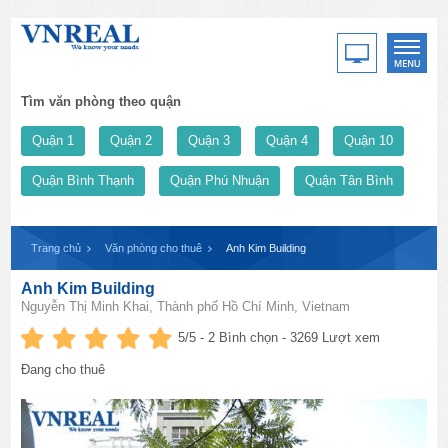
Tìm văn phòng theo quận
Quận 1
Quận 2
Quận 3
Quận 4
Quận 10
Quận Bình Thạnh
Quận Phú Nhuận
Quận Tân Bình
Trang chủ
Văn phòng cho thuê
Anh Kim Building
Anh Kim Building
Nguyễn Thị Minh Khai, Thành phố Hồ Chí Minh, Vietnam
5
/5 -
2
Bình chọn - 3269 Lượt xem
Đang cho thuê