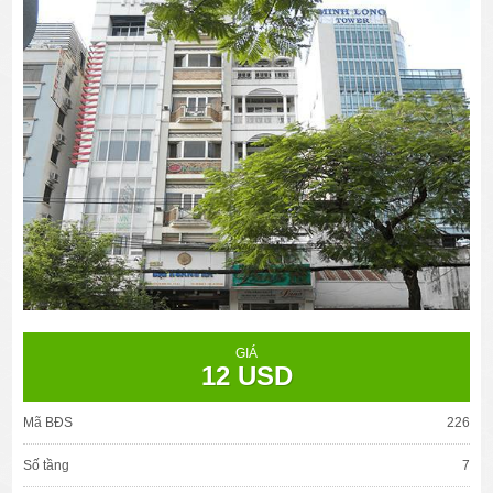
GIÁ
12 USD
Mã BĐS
226
Số tầng
7