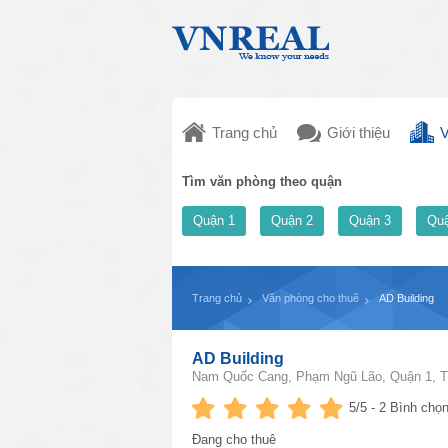
Trang chủ
Giới thiệu
V
Tìm văn phòng theo quận
Quận 1
Quận 2
Quận 3
Quậ
Trang chủ
Văn phòng cho thuê
AD Building
AD Building
Nam Quốc Cang, Phạm Ngũ Lão, Quận 1, T
5
/5 -
2
Bình chọn
Đang cho thuê