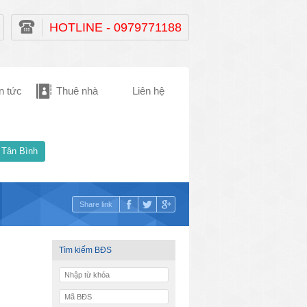
HOTLINE - 0979771188
n tức
Thuê nhà
Liên hệ
 Tân Bình
Share link
Tìm kiếm BĐS