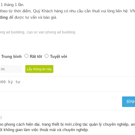
1 tháng 1 lần.
i theo từ thời điểm, Quý Khách hàng có nhu cầu cần thuê vui lòng liên hệ: 
ding
để được tư vấn và báo giá.
,
òng ad building
cao oc van phong ad building
Trung bình
Rất tốt
Tuyệt vời
4)
heo phong cách hiện đại, trang thiết bị mới,công tác quản lý chuyên nghiệp, a
ột không gian làm việc thoải mái và chuyên nghiệp.