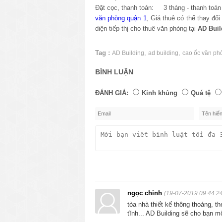
Đặt cọc, thanh toán: 3 tháng - thanh toán 
văn phòng quận 1
, Giá thuê có thể thay đổ
diện tiếp thị cho thuê văn phòng tại
AD
Buil
Tag :
,
,
AD Building
ad building
cao ốc văn ph
BÌNH LUẬN
ĐÁNH GIÁ:
Kinh khủng
Quá tệ
ngọc chinh
(19-07-2019 09:44:2
tòa nhà thiết kế thông thoáng, t
tĩnh... AD Building sẽ cho bạn m