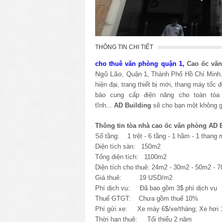
THÔNG TIN CHI TIẾT
cho thuê văn phòng quận 1,
Cao ốc vă
Ngũ Lão
, Quận 1, Thành Phố Hồ Chí Minh
hiện đại, trang thiết bị mới, thang máy tố
bảo cung cấp điện năng cho toàn tòa
tĩnh...
AD
Building
sẽ cho bạn một không gi
Thông tin tòa nhà cao ốc văn phòng
AD
B
Số tầng: 1 trệt - 6 tầng - 1 hầm - 1 thang
Diện tích sàn: 150m2
Tổng diện tích: 1100m2
Diện tích cho thuê: 24m2 - 30m2 - 50m2 -
Giá thuê: 19 USD/m2
Phí dịch vụ: Đã bao gồm 3$ phí dịch vụ
Thuế GTGT: Chưa gồm thuế 10%
Phí gửi xe: Xe máy 6$/xe/tháng; Xe hơi 1
Thời hạn thuê: Tối thiểu 2 năm