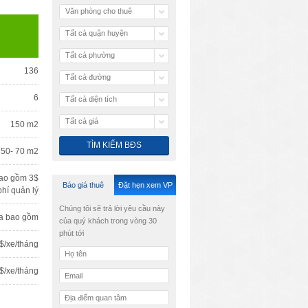
Văn phòng cho thuê
Tất cả quận huyện
Tất cả phường
136
Tất cả đường
6
Tất cả diện tích
Tất cả giá
150 m2
 50- 70 m2
ao gồm 3$
Báo giá thuê
Đặt hẹn xem VP
phí quản lý
Chúng tôi sẽ trả lời yêu cầu này
a bao gồm
của quý khách trong vòng 30
phút tới
$/xe/tháng
$/xe/tháng