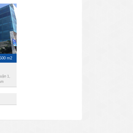
 500 m2
uận 1,
am