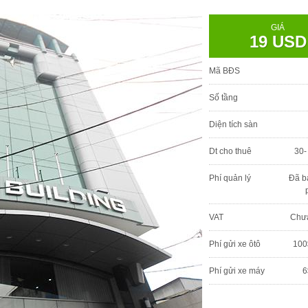
GIÁ
19 USD
Mã BĐS
Số tầng
Diện tích sàn
Dt cho thuê
30-
Phí quản lý
Đã b
VAT
Chư
Phí gửi xe ôtô
100
Phí gửi xe máy
6