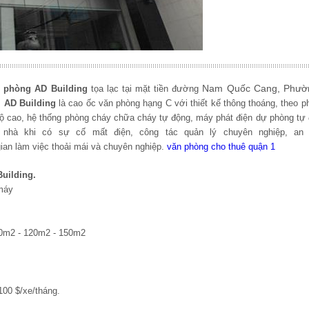
Nam Quốc Cang, Phườ
n phòng
AD
Building
tọa lạc tại mặt tiền đường
.
AD
Building
là cao ốc văn phòng hạng C với thiết kế thông thoáng, theo 
c độ cao, hệ thống phòng cháy chữa cháy tự động, máy phát điện dự phòng t
 nhà khi có sự cố mất điện, công tác quản lý chuyên nghiệp, an 
an làm việc thoải mái và chuyên nghiệp.
văn phòng cho thuê quận 1
uilding
.
 máy
 70m2 - 120m2 - 150m2
00 $/xe/tháng.