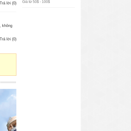
Giá từ 50$ - 100$
Trả lời (0)
h, không
Trả lời (0)