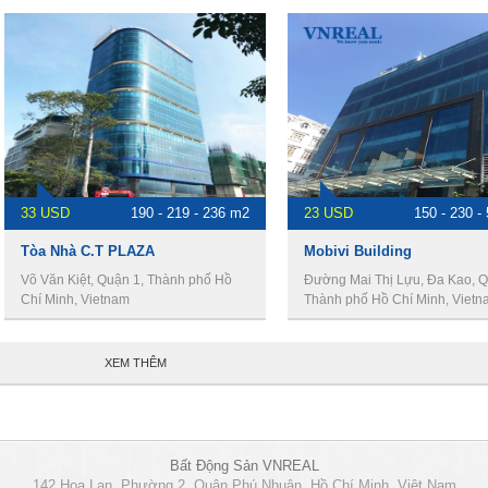
33 USD
190 - 219 - 236 m2
23 USD
150 - 230 -
Tòa Nhà C.T PLAZA
Mobivi Building
Võ Văn Kiệt, Quận 1, Thành phố Hồ
Đường Mai Thị Lựu, Đa Kao, Q
Chí Minh, Vietnam
Thành phố Hồ Chí Minh, Vietn
XEM THÊM
Bất Động Sản VNREAL
142 Hoa Lan, Phường 2, Quận Phú Nhuận, Hồ Chí Minh, Việt Nam