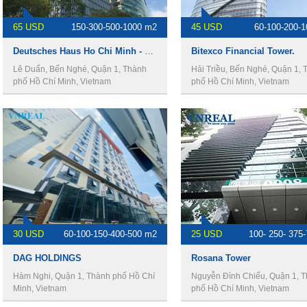
65 USD
150-300-500-1000 m2
45 USD
60-100-200-
Deutsches Haus Ho Chi Minh - Văn phòng cho thuê quận 1.
Bitexco Financial Tower.
Lê Duẩn, Bến Nghé, Quận 1, Thành
Hải Triều, Bến Nghé, Quận 1, 
phố Hồ Chí Minh, Vietnam
phố Hồ Chí Minh, Vietnam
30 USD
60-100-150-400-500 m2
25 USD
100- 250- 375
DAG HOLDINGS
Rosana Tower
Hàm Nghi, Quận 1, Thành phố Hồ Chí
Nguyễn Đình Chiểu, Quận 1, 
Minh, Vietnam
phố Hồ Chí Minh, Vietnam