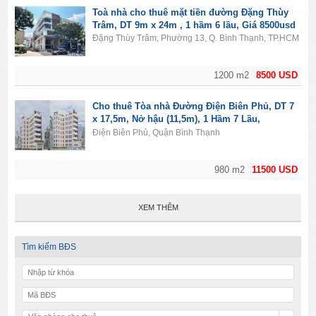
Toà nhà cho thuê mặt tiền đường Đặng Thùy
Trâm, DT 9m x 24m , 1 hầm 6 lầu, Giá 8500usd
Đặng Thùy Trâm, Phường 13, Q. Bình Thạnh, TP.HCM
1200 m2
8500 USD
Cho thuê Tòa nhà Đường Điện Biên Phủ, DT 7
x 17,5m, Nở hậu (11,5m), 1 Hầm 7 Lầu,
11500usd
Điện Biên Phủ, Quận Bình Thạnh
980 m2
11500 USD
XEM THÊM
Tìm kiếm BĐS