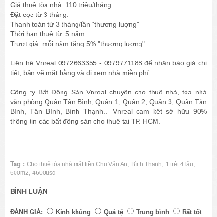
Giá thuê tòa nhà: 110 triệu/tháng
Đặt cọc từ 3 tháng.
Thanh toán từ 3 tháng/lần "thương lượng"
Thời hạn thuê từ: 5 năm.
Trượt giá: mỗi năm tăng 5% "thương lượng"
Liên hệ Vnreal 0972663355 - 0979771188 để nhận báo giá chi
tiết, bản vẽ mặt bằng và đi xem nhà miễn phí.
Công ty Bất Động Sản Vnreal chuyên cho thuê nhà, tòa nhà
văn phòng Quận Tân Bình, Quận 1, Quận 2, Quận 3, Quận Tân
Bình, Tân Bình, Bình Thạnh... Vnreal cam kết sở hữu 90%
thông tin các bất động sản cho thuê tại TP. HCM.
Tag :
,
,
,
Cho thuê tòa nhà mặt tiền Chu Văn An
Bình Thạnh
1 trệt 4 lầu
,
600m2
4600usd
BÌNH LUẬN
ĐÁNH GIÁ:
Kinh khủng
Quá tệ
Trung bình
Rất tốt