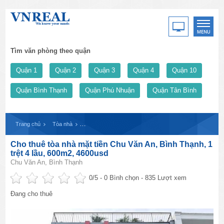
Tìm văn phòng theo quận
Quận 1
Quận 2
Quận 3
Quận 4
Quận 10
Quận Bình Thạnh
Quận Phú Nhuận
Quận Tân Bình
Trang chủ
Tòa nhà
Cho thuê tòa nhà mặt tiền Chu Văn An, Bình Thạnh, 1 trệ
Cho thuê tòa nhà mặt tiền Chu Văn An, Bình Thạnh, 1
trệt 4 lầu, 600m2, 4600usd
Chu Văn An, Bình Thạnh
0
/5 -
0
Bình chọn - 835 Lượt xem
Đang cho thuê