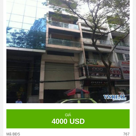
GIÁ
4000 USD
Mã BĐS
767