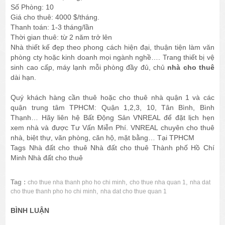
Số Phòng: 10
Giá cho thuê: 4000 $/tháng.
Thanh toán: 1-3 tháng/lần
Thời gian thuê: từ 2 năm trở lên
Nhà thiết kế đẹp theo phong cách hiện đại, thuận tiện làm văn
phòng cty hoặc kinh doanh mọi ngành nghề…. Trang thiết bị vệ
sinh cao cấp, máy lạnh mỗi phòng đầy đủ, chủ
nhà cho thuê
dài hạn.
Quý khách hàng cần thuê hoặc cho thuê nhà quận 1 và các
quận trung tâm TPHCM: Quận 1,2,3, 10, Tân Bình, Bình
Thạnh… Hãy liên hệ Bất Động Sản VNREAL để đặt lịch hẹn
xem nhà và được Tư Vấn Miễn Phí. VNREAL chuyên cho thuê
nhà, biệt thự, văn phòng, căn hộ, mặt bằng… Tại TPHCM
Tags
Nhà đất cho thuê Nhà đất cho thuê Thành phố Hồ Chí
Minh Nhà đất cho thuê
Tag :
,
,
cho thue nha thanh pho ho chi minh
cho thue nha quan 1
nha dat
,
cho thue thanh pho ho chi minh
nha dat cho thue quan 1
BÌNH LUẬN