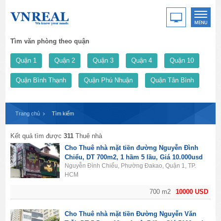
Tìm văn phòng theo quận
Quận 1
Quận 2
Quận 3
Quận 4
Quận 10
Quận Bình Thạnh
Quận Phú Nhuận
Quận Tân Bình
Trang chủ
Tìm kiếm
Kết quả tìm được
311
Thuê nhà
Cho Thuê nhà mặt tiền đường Nguyễn Đình
Chiểu, DT 700m2, 1 hầm 5 lầu, Giá 10.000usd
Nguyễn Đình Chiểu, Phường Đakao, Quận 1, TP.
HCM
700 m2
10000 USD
Cho Thuê nhà mặt tiền Đường Nguyễn Văn