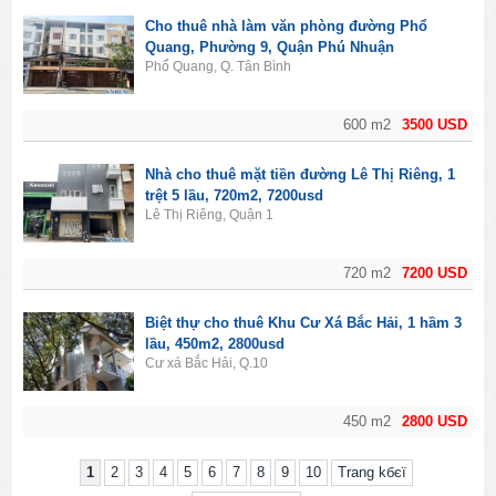
Cho thuê nhà làm văn phòng đường Phổ
Quang, Phường 9, Quận Phú Nhuận
Phổ Quang, Q. Tân Bình
600 m2
3500 USD
Nhà cho thuê mặt tiền đường Lê Thị Riêng, 1
trệt 5 lầu, 720m2, 7200usd
Lê Thị Riêng, Quận 1
720 m2
7200 USD
Biệt thự cho thuê Khu Cư Xá Bắc Hải, 1 hầm 3
lầu, 450m2, 2800usd
Cư xá Bắc Hải, Q.10
450 m2
2800 USD
1
2
3
4
5
6
7
8
9
10
Trang kбєї