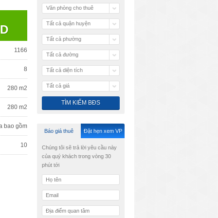
Văn phòng cho thuê
Tất cả quận huyện
SD
Tất cả phường
1166
Tất cả đường
8
Tất cả diện tích
Tất cả giá
280 m2
280 m2
a bao gồm
Báo giá thuê
Đặt hẹn xem VP
10
Chúng tôi sẽ trả lời yêu cầu này
của quý khách trong vòng 30
phút tới