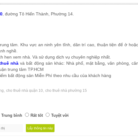
10
, đường Tô Hiến Thành, Phường 14.
rung tâm. Khu vực an ninh yên tĩnh, dân trí cao, thuận tiện để ở hoặ
ành nghề.
ch hẹn xem nhà. Và sử dụng dịch vụ chuyên nghiệp nhất.
thuê nhà
và bất động sản khác: Nhà phố, mặt bằng, văn phòng, căn 
 quận trung tâm TP.HCM
 kiếm bất động sản Miễn Phí theo nhu cầu của khách hàng
,
,
òng
cho thuê nhà quận 10
cho thuê nhà phường 15
Trung bình
Rất tốt
Tuyệt vời