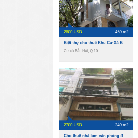
2800 USD
450 m2
Biệt thự cho thuê Khu Cư Xá Bắc Hải, 1 hầm 3 lầu, 450m2, 2800usd
Cư xá Bắc Hải, Q.10
2700 USD
240 m2
Cho thuê nhà làm văn phòng đường Trần Nhân Tôn, Phường 2, Quận 10