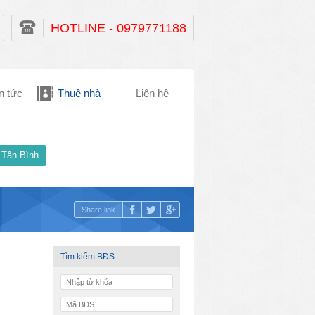
HOTLINE - 0979771188
n tức
Thuê nhà
Liên hệ
 Tân Bình
Share link
Tìm kiếm BĐS