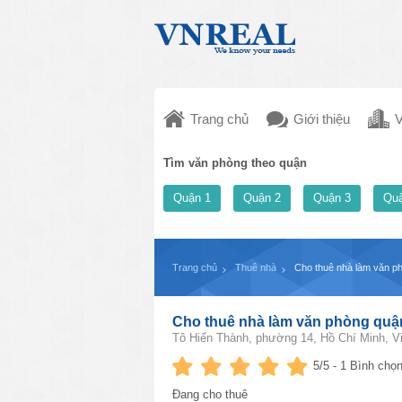
Trang chủ
Giới thiệu
V
Tìm văn phòng theo quận
Quận 1
Quận 2
Quận 3
Quậ
Trang chủ
Thuê nhà
Cho thuê nhà làm văn p
Cho thuê nhà làm văn phòng quậ
Tô Hiến Thành, phường 14, Hồ Chí Minh, V
5
/5 -
1
Bình chọn
Đang cho thuê