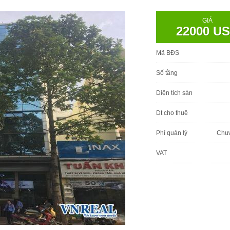
GIÁ
22000 U
Mã BĐS
Số tầng
Diện tích sàn
Dt cho thuê
Phí quản lý
Chư
VAT