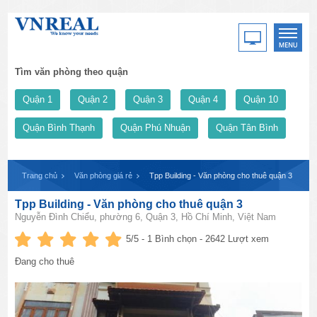
Tìm văn phòng theo quận
Quận 1
Quận 2
Quận 3
Quận 4
Quận 10
Quận Bình Thạnh
Quận Phú Nhuận
Quận Tân Bình
Trang chủ
Văn phòng giá rẻ
Tpp Building - Văn phòng cho thuê quận 3
Tpp Building - Văn phòng cho thuê quận 3
Nguyễn Đình Chiểu, phường 6, Quận 3, Hồ Chí Minh, Việt Nam
5
/5 -
1
Bình chọn - 2642 Lượt xem
Đang cho thuê