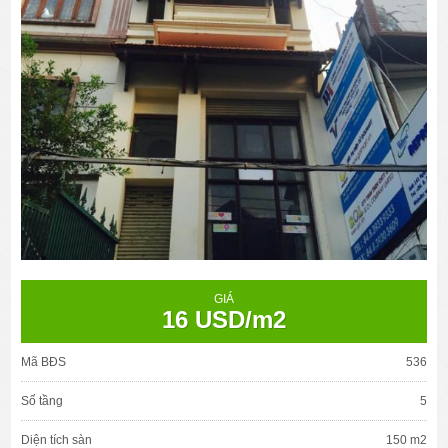
GIÁ
16 USD/m2
Mã BĐS
536
Số tầng
5
Diện tích sàn
150 m2