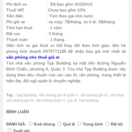
Phí dịch vụ : Đã bao gồm 3USD/m2
Thuế VAT :Chưa bao gồm 10%
Tiền điện : Tính theo giá nhà nước.
Phí giữ xe : xe máy: 7$/tháng, xe ô tô: 0$/tháng
Thời hạn thuê : 2 năm.
Đặt cọc : 3 tháng
Thanh toán : 1 tháng.
Diện tích và giá thuê có thể thay đổi theo thời gian, liên hê
phòng kinh doanh 0979771188 để nhận báo giá mới nhất về
văn phòng cho thuê giá rẻ
.
Tòa nhà văn phòng Tpp Building tại mặt tiền đường Nguyễn
Đình Chiểu, phường 6, Quận 3. Tòa nhà Tpp Bulding được xây
dựng theo tiêu chuẩn của các cao ốc văn phòng, trang thiết bị
hiện đại, đội ngũ quản lý chuyên nghiệp...
Tag :
,
,
,
Tpp Builidng
văn phòng giá rẻ quận 3
văn phòng giá rẻ
cho thuê
,
,
văn phòng giá rẻ
văn phòng quận 3
cao ốc Tpp building
BÌNH LUẬN
ĐÁNH GIÁ:
Kinh khủng
Quá tệ
Trung bình
Rất tốt
Tuyệt vời