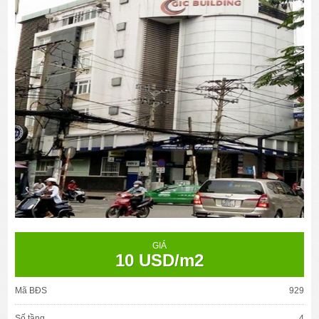
GIÁ
10 USD/m2
Mã BĐS
929
Số tầng
4