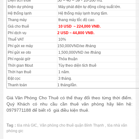
30 – 40 – 59 - 10-160 m2
Diện tích thuê
Điện dự phòng
Máy phát điện tự động công suất lớn.
Hệ thống lạnh
Hệ thống máy lạnh trung tâm.
Thang máy
thang máy tốc độ cao.
Giá cho thuê
10
USD ~ 224,000 VNĐ.
Phí dịch vụ
2 USD ~ 44,800 VNĐ.
Thuế VAT
10%
Phí gửi xe máy
150,000VND/xe /tháng
Phí gửi xe oto
1,500,000VND /xe /tháng
Phí ngoài giờ
Thỏa thuận
Thời gian fitout
Tùy theo diện tích thuê
Thời hạn thuê
1 năm.
Đặt cọc
3 tháng.
Thanh toán
1 tháng/lần.
Giá Văn Phòng Cho Thuê có thể thay đổi theo từng thời điểm.
Quý Khách có nhu cầu cần thuê văn phòng hãy liên hệ:
0979771188 để biết rõ giá điều kiện thuê.
Tag :
,
,
tòa nhà GIC
Văn phòng cho thuê quận Bình Thạnh
tòa nhà văn
phòng gic