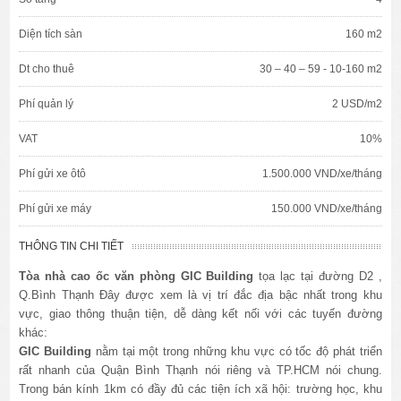
Diện tích sàn
160 m2
Dt cho thuê
30 – 40 – 59 - 10-160 m2
Phí quản lý
2 USD/m2
VAT
10%
Phí gửi xe ôtô
1.500.000 VND/xe/tháng
Phí gửi xe máy
150.000 VND/xe/tháng
THÔNG TIN CHI TIẾT
Tòa nhà cao ốc văn phòng
GIC Building
tọa lạc tại đường D2 ,
Q.Bình Thạnh Đây được xem là vị trí đắc địa bậc nhất trong khu
vực, giao thông thuận tiện, dễ dàng kết nối với các tuyến đường
khác:
GIC Building
nằm tại một trong những khu vực có tốc độ phát triển
rất nhanh của Quận Bình Thạnh nói riêng và TP.HCM nói chung.
Trong bán kính 1km có đầy đủ các tiện ích xã hội: trường học, khu