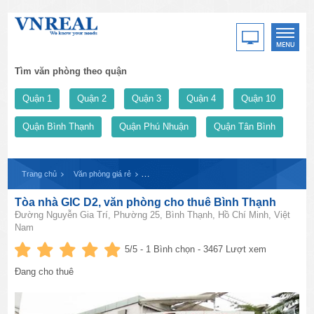
Tìm văn phòng theo quận
Quận 1
Quận 2
Quận 3
Quận 4
Quận 10
Quận Bình Thạnh
Quận Phú Nhuận
Quận Tân Bình
Trang chủ
Văn phòng giá rẻ
Tòa nhà GIC D2, văn phòng cho thuê Bình Thạn
Tòa nhà GIC D2, văn phòng cho thuê Bình Thạnh
Đường Nguyễn Gia Trí, Phường 25, Bình Thạnh, Hồ Chí Minh, Việt
Nam
5
/5 -
1
Bình chọn - 3467 Lượt xem
Đang cho thuê