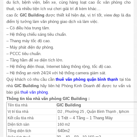
du lịch, bệnh viện, bến xe, cùng hàng loạt cao ốc văn phòng cho
thuê, và nhiều tiện ích vui chơi giải trí đi kèm khác…
cao ốc
GIC Building
được thiết kế hiện đại, vị trí tốt, view đẹp là địa
điểm lý tưởng làm văn phòng giao dịch và làm việc.
– Có điều hòa trung tâm.
– Hệ thống chiếu sáng tiêu chuẩn.
– Thang máy tốc độ cao.
– Máy phát điện dự phòng.
– PCCC tiêu chuẩn.
– Tầng hầm để xe diện tích lớn.
– Hệ thống điện thoại, Internet băng thông rộng, tốc độ cao.
– Hệ thống an ninh 24/24 với hệ thống camera giám sát.
Quý khách có nhu cầu cần
thuê văn phòng quận bình thạnh
tại tòa
nhà
GIC Building
hãy liên hệ Phòng Kinh Doanh để được tư vấn và
báo giá
thuê văn phòng
.
Thông tin tòa nhà văn phòng GIC Building :
GIC Building
Tên tòa nhà
Vị trí tòa nhà
D2 , Phường 25 , Quận Bình Thạnh , tphcm
1 Trệt – 4 Tầng – 1 Thang Máy
Kết cấu tòa nhà
Diện tích sàn
160 m2
640m2
Tổng diện tích