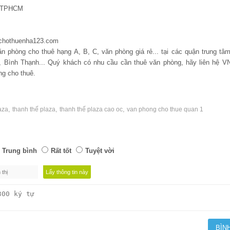
, TPHCM
//chothuenha123.com
 phòng cho thuê hạng A, B, C, văn phòng giá rẻ... tại các quận trung t
n, Bình Thạnh... Quý khách có nhu cầu cần thuê văn phòng, hãy liên hệ 
ng cho thuê.
,
,
,
aza
thanh thế plaza
thanh thế plaza cao oc
van phong cho thue quan 1
Trung bình
Rất tốt
Tuyệt vời