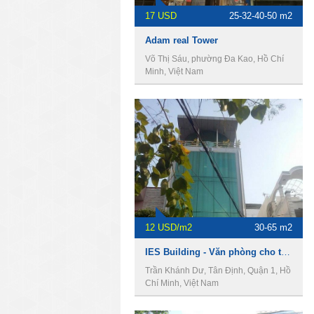
17 USD
25-32-40-50 m2
Adam real Tower
Võ Thị Sáu, phường Đa Kao, Hồ Chí
Minh, Việt Nam
12 USD/m2
30-65 m2
IES Building - Văn phòng cho thuê giá rẻ quận 1
Trần Khánh Dư, Tân Định, Quận 1, Hồ
Chí Minh, Việt Nam