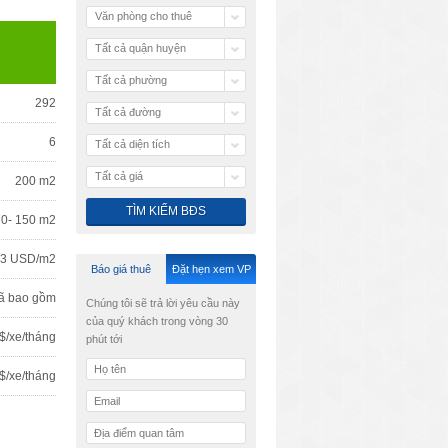
Văn phòng cho thuê
Tất cả quận huyện
Tất cả phường
292
Tất cả đường
6
Tất cả diện tích
Tất cả giá
200 m2
70- 150 m2
3 USD/m2
Báo giá thuê
Đặt hẹn xem VP
ã bao gồm
Chúng tôi sẽ trả lời yêu cầu này
của quý khách trong vòng 30
$/xe/tháng
phút tới
$/xe/tháng