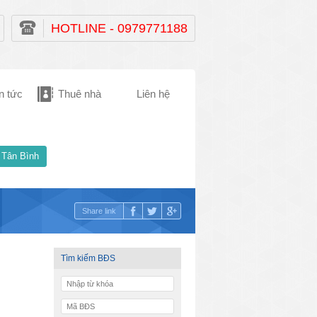
HOTLINE - 0979771188
n tức
Thuê nhà
Liên hệ
 Tân Bình
Share link
Tìm kiếm BĐS