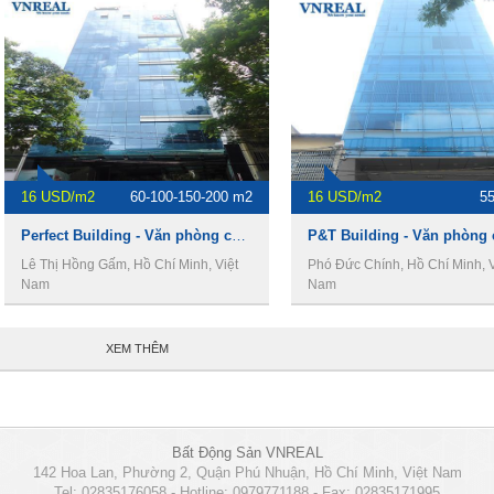
16 USD/m2
60-100-150-200 m2
16 USD/m2
5
Perfect Building - Văn phòng cho thuê giá rẻ quận 1
Lê Thị Hồng Gấm, Hồ Chí Minh, Việt
Phó Đức Chính, Hồ Chí Minh, V
Nam
Nam
XEM THÊM
Bất Động Sản VNREAL
142 Hoa Lan, Phường 2, Quận Phú Nhuận, Hồ Chí Minh, Việt Nam
Tel: 02835176058 - Hotline: 0979771188 - Fax: 02835171995