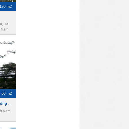
-120 m2
i, Đa
t Nam
0-50 m2
Nam Việt Building - Văn phòng cho thuê giá rẻ quận 1
iệt Nam