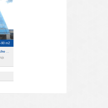
5-90 m2
P&T Building - Văn phòng cho thuê giá rẻ quận 1
iệt