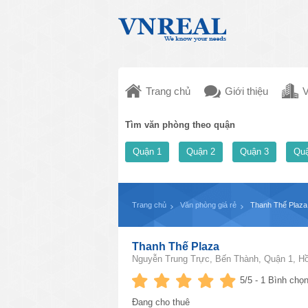
Trang chủ
Giới thiệu
V
Tìm văn phòng theo quận
Quận 1
Quận 2
Quận 3
Quậ
Trang chủ
Văn phòng giá rẻ
Thanh Thế Plaza
Thanh Thế Plaza
Nguyễn Trung Trực, Bến Thành, Quận 1, Hồ
5
/5 -
1
Bình chọn
Đang cho thuê