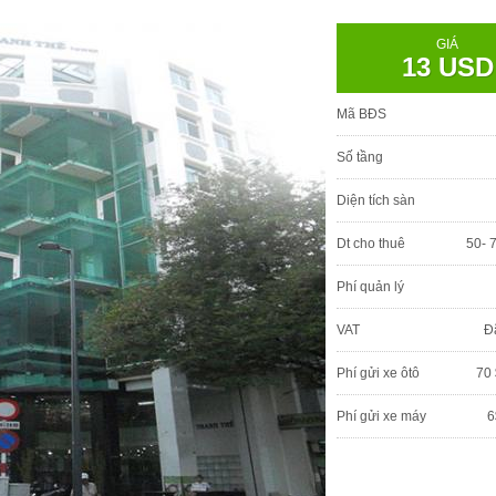
GIÁ
13 USD
Mã BĐS
Số tầng
Diện tích sàn
Dt cho thuê
50- 
Phí quản lý
VAT
Đ
Phí gửi xe ôtô
70 
Phí gửi xe máy
6