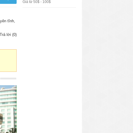
Giá từ 50$ - 100$
yên tĩnh,
Trả lời (0)