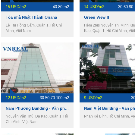
15 USD/m2
40-80 m2
14 USD/m2
30-60-90
Tòa nhà Nhật Thành Oriana
Green View II
Lê Thị Hồng Gấm, Quận 1, Hồ Chí
Hẻm 2bis Nguyễn Thị Minh Kha
Minh, Việt Nam
Kao, Quận 1, Hồ Chí Minh, Việ
12 USD/m2
30-50-70-100 m2
9 USD/m2
3
Nam Phương Building - Văn phòng cho thuê giá rẻ quận 1
Nguyễn Văn Thủ, Đa Kao, Quận 1, Hồ
Phan Kế Bính, Hồ Chí Minh, V
Chí Minh, Việt Nam