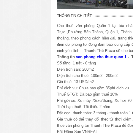
THÔNG TIN CHI TIẾT
Cho thuê văn phòng Quận 1 tại tòa nh
Trực
,Phường Bến Thành, Quận 1, Thành
thoáng, theo phong cách hiện đại, trang t
điện dự phòng tự động đảm bảo cung cấp đi
ninh yên tĩnh...
Thanh Thế Plaza
sẽ cho bạ
Thông tin
van phong cho thue quan 1
- T
Số tầng: 1 trệt - 6 tầng
Diện tích sàn: 200m2
Diện tích cho thuê: 100m2 - 200m2
Giá thuê: 13 USD/m2
Phí dịch vụ: Chưa bao gồm 3$phí dịch vụ
Thuế GTGT: Đã
bao gồm thuế 10%
Phí gửi xe: Xe máy 7$/xe/tháng; Xe hơi 70 
Thời hạn thuê: Tối thiểu 2 năm
Đặt cọc, thanh toán: 3 tháng - thanh toán 1 
Giá thuê có thể thay đổi theo từ thời điểm
thuê văn phòng tại
Thanh Thế Plaza
để đượ
Bất Động Sản VNREAL