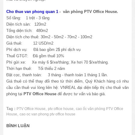
Cho thue van phong quan 1
- văn phòng PTV Office House
.
Số tầng: 1 trệt - 3 tầng
Diện tích sàn: 120m2
Tổng diện tích: 480m2
Diện tích cho thuê: 30m2 - 50m2 - 70m2 - 100m2
Giá thuê: 12 USD/m2
Phí dịch vụ: Đã bao gồm 2$ phí dịch vụ
Thuế GTGT: Đã gồm thuế 10%
Phí gửi xe: Xe máy 6 $/xe/tháng; Xe hơi 70 $/xe/tháng.
Thời hạn thuê: Tối thiểu 2 năm
Đặt cọc, thanh toán: 3 tháng - thanh toán 1 tháng 1 lần.
Giá thuê có thể thay đổi theo từ thời điểm, Quý Khách hàng có nhu
cầu cần thuê vui lòng liên hệ: VNREAL đại diện tiếp thị cho thuê văn
phòng tại
PTV Office House
để được tư vấn và báo giá.
Tag :
,
,
PTV Office House
ptv office house
cao ốc văn phòng PTV Office
,
House
cao oc van phong ptv office house
BÌNH LUẬN