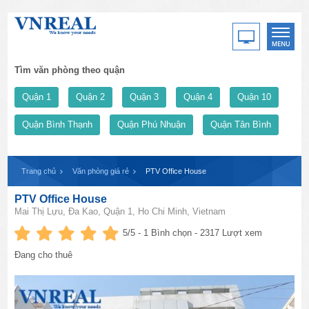
Tìm văn phòng theo quận
Quận 1
Quận 2
Quận 3
Quận 4
Quận 10
Quận Bình Thạnh
Quận Phú Nhuận
Quận Tân Bình
Trang chủ
Văn phòng giá rẻ
PTV Office House
PTV Office House
Mai Thị Lựu, Đa Kao, Quận 1, Ho Chi Minh, Vietnam
5
/5 -
1
Bình chọn - 2317 Lượt xem
Đang cho thuê