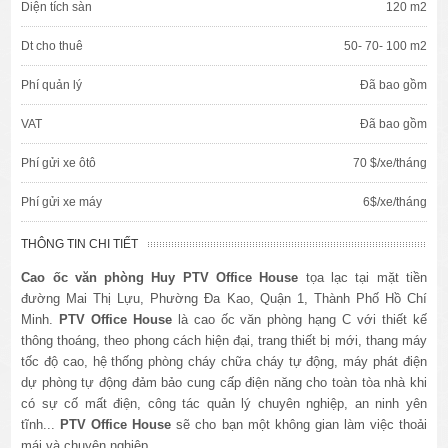
Diện tích sàn
120 m2
Dt cho thuê
50- 70- 100 m2
Phí quản lý
Đã bao gồm
VAT
Đã bao gồm
Phí gửi xe ôtô
70 $/xe/tháng
Phí gửi xe máy
6$/xe/tháng
THÔNG TIN CHI TIẾT
Cao ốc văn phòng Huy
PTV Office House
tọa lạc tại mặt tiền
đường Mai Thị Lựu, Phường Đa Kao, Quận 1, Thành Phố Hồ Chí
Minh.
PTV Office House
là cao ốc văn phòng hạng C với thiết kế
thông thoáng, theo phong cách hiện đại, trang thiết bị mới, thang máy
tốc độ cao, hệ thống phòng cháy chữa cháy tự động, máy phát điện
dự phòng tự động đảm bảo cung cấp điện năng cho toàn tòa nhà khi
có sự cố mất điện, công tác quản lý chuyên nghiệp, an ninh yên
tĩnh...
PTV Office House
sẽ cho bạn một không gian làm việc thoải
mái và chuyên nghiệp.