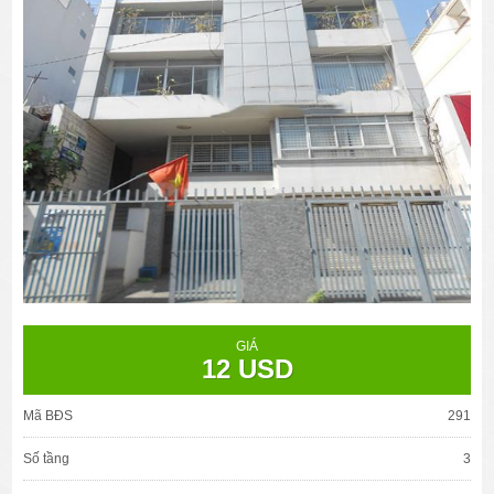
GIÁ
12 USD
Mã BĐS
291
Số tầng
3