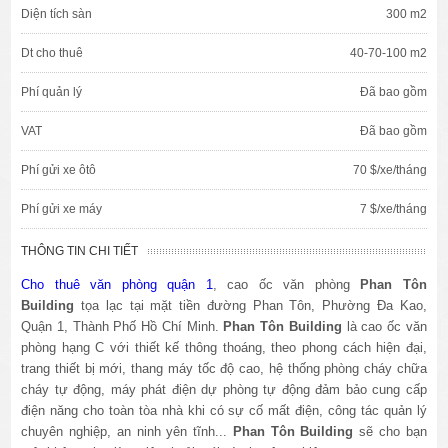
Diện tích sàn
300 m2
Dt cho thuê
40-70-100 m2
Phí quản lý
Đã bao gồm
VAT
Đã bao gồm
Phí gửi xe ôtô
70 $/xe/tháng
Phí gửi xe máy
7 $/xe/tháng
THÔNG TIN CHI TIẾT
Cho thuê văn phòng quận 1
, cao ốc văn phòng
Phan Tôn
Building
tọa lạc tại mặt tiền đường Phan Tôn, Phường Đa Kao,
Quận 1, Thành Phố Hồ Chí Minh.
Phan Tôn Building
là cao ốc văn
phòng hạng C với thiết kế thông thoáng, theo phong cách hiện đại,
trang thiết bị mới, thang máy tốc độ cao, hệ thống phòng cháy chữa
cháy tự động, máy phát điện dự phòng tự động đảm bảo cung cấp
điện năng cho toàn tòa nhà khi có sự cố mất điện, công tác quản lý
chuyên nghiệp, an ninh yên tĩnh...
Phan Tôn Building
sẽ cho bạn