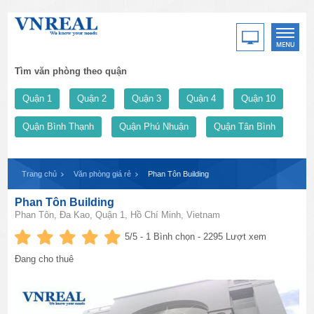
Tìm văn phòng theo quận
Quận 1
Quận 2
Quận 3
Quận 4
Quận 10
Quận Bình Thạnh
Quận Phú Nhuận
Quận Tân Bình
Trang chủ
Văn phòng giá rẻ
Phan Tôn Building
Phan Tôn Building
Phan Tôn, Đa Kao, Quận 1, Hồ Chí Minh, Vietnam
5
/5 -
1
Bình chọn - 2295 Lượt xem
Đang cho thuê