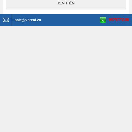
XEM THÊM
0979771188
Tìm kiếm BĐS
sale@vnreal.vn
Văn phòng cho thuê
Tất cả quận huyện
Tất cả phường
Tất cả đường
Tất cả diện tích
Tất cả giá
Bất Động Sản VNREAL