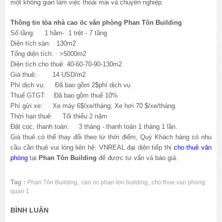
một không gian làm việc thoải mái và chuyên nghiệp.
Thông tin tòa nhà cao ốc văn phòng Phan Tôn Building
Số tầng: 1 hầm- 1 trệt - 7 tầng
Diện tích sàn: 130m2
Tổng diện tích: >5000m2
Diện tích cho thuê: 40-60-70-90-130m2
Giá thuê: 14 USD/m2
Phí dịch vụ: Đã bao gồm 2$phí dịch vụ
Thuế GTGT:
Đã
bao gồm thuế 10%
Phí gửi xe: Xe máy 6$/xe/tháng; Xe hơi 70 $/xe/tháng.
Thời hạn thuê: Tối thiểu 2 năm
Đặt cọc, thanh toán: 3 tháng - thanh toán 1 tháng 1 lần.
Giá thuê có thể thay đổi theo từ thời điểm, Quý Khách hàng có nhu
cầu cần thuê vui lòng liên hệ: VNREAL đại diện tiếp thị
cho thuê văn
phòng
tại
Phan Tôn Building
để được tư vấn và báo giá.
Tag :
,
,
Phan Tôn Building
cao oc phan ton building
cho thue van phong
quan 1
BÌNH LUẬN