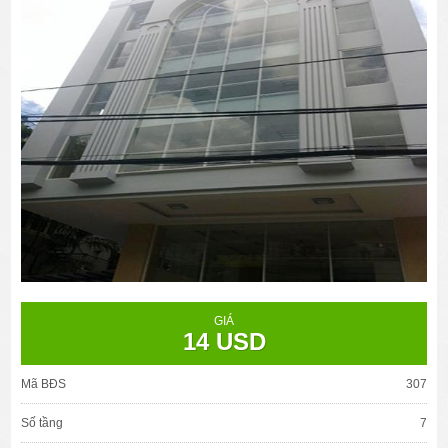
GIÁ
14 USD
Mã BĐS
307
Số tầng
7